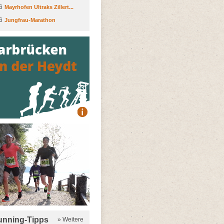
6
Mayrhofen Ultraks Zillert...
6
Jungfrau-Marathon
running-Tipps
» Weitere