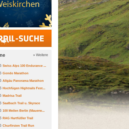
Trail-Suche
ine
» Weitere
6
Swiss Alps 100 Endurance ...
6
Gondo Marathon
6
Allgäu Panorama Marathon
6
Hochfügen Hightrails Fest...
6
Madrisa Trail
6
Saalbach Trail u. Skyrace
6
100 Meilen Berlin (Mauerw...
6
RAG Hartfüßler Trail
6
Churfirsten Trail Run