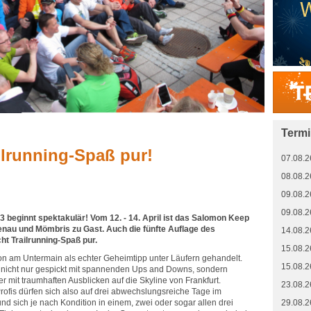
Term
ilrunning-Spaß pur!
07.08.2
08.08.2
09.08.2
09.08.2
3 beginnt spektakulär! Vom 12. - 14. April ist das Salomon Keep
enau und Mömbris zu Gast. Auch die fünfte Auflage des
14.08.2
ht Trailrunning-Spaß pur.
15.08.2
on am Untermain als echter Geheimtipp unter Läufern gehandelt.
15.08.2
d nicht nur gespickt mit spannenden Ups and Downs, sondern
 mit traumhaften Ausblicken auf die Skyline von Frankfurt.
23.08.2
rofis dürfen sich also auf drei abwechslungsreiche Tage im
nd sich je nach Kondition in einem, zwei oder sogar allen drei
29.08.2