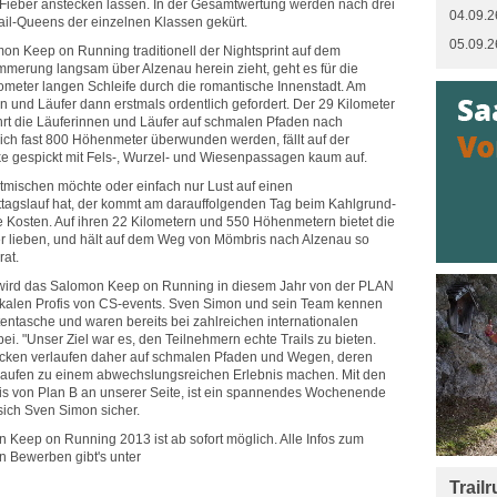
Fieber anstecken lassen. In der Gesamtwertung werden nach drei
04.09.2
rail-Queens der einzelnen Klassen gekürt.
05.09.2
mon Keep on Running traditionell der Nightsprint auf dem
erung langsam über Alzenau herein zieht, geht es für die
lometer langen Schleife durch die romantische Innenstadt. Am
 und Läufer dann erstmals ordentlich gefordert. Der 29 Kilometer
rt die Läuferinnen und Läufer auf schmalen Pfaden nach
ich fast 800 Höhenmeter überwunden werden, fällt auf der
e gespickt mit Fels-, Wurzel- und Wiesenpassagen kaum auf.
itmischen möchte oder einfach nur Lust auf einen
tagslauf hat, der kommt am darauffolgenden Tag beim Kahlgrund-
e Kosten. Auf ihren 22 Kilometern und 550 Höhenmetern bietet die
ner lieben, und hält auf dem Weg von Mömbris nach Alzenau so
at.
t wird das Salomon Keep on Running in diesem Jahr von der PLAN
kalen Profis von CS-events. Sven Simon und sein Team kennen
entasche und waren bereits bei zahlreichen internationalen
ei. "Unser Ziel war es, den Teilnehmern echte Trails zu bieten.
recken verlaufen daher auf schmalen Pfaden und Wegen, deren
 Laufen zu einem abwechslungsreichen Erlebnis machen. Mit den
fis von Plan B an unserer Seite, ist ein spannendes Wochenende
 sich Sven Simon sicher.
eep on Running 2013 ist ab sofort möglich. Alle Infos zum
 Bewerben gibt's unter
Trail