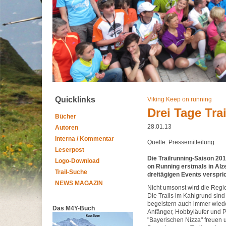
Quicklinks
Viking Keep on running
Drei Tage Tra
Bücher
28.01.13
Autoren
Interna / Kommentar
Quelle: Pressemitteilung
Leserpost
Die Trailrunning-Saison 201
Logo-Download
on Running erstmals in Alz
Trail-Suche
dreitägigen Events verspric
NEWS MAGAZIN
Nicht umsonst wird die Regi
Die Trails im Kahlgrund sin
begeistern auch immer wieder
Das M4Y-Buch
Anfänger, Hobbyläufer und P
"Bayerischen Nizza" freuen u