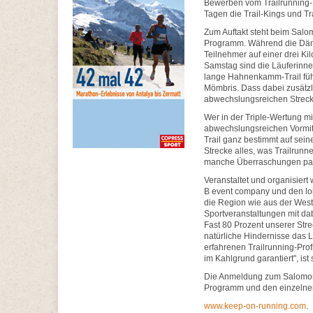
Bewerben vom Trailrunning-
Tagen die Trail-Kings und T
Zum Auftakt steht beim Salo
Programm. Während die Dämm
Teilnehmer auf einer drei Ki
Samstag sind die Läuferinnen
lange Hahnenkamm-Trail füh
Mömbris. Dass dabei zusätzl
abwechslungsreichen Streck
Wer in der Triple-Wertung m
abwechslungsreichen Vormit
Trail ganz bestimmt auf sein
Strecke alles, was Trailrun
manche Überraschungen par
Veranstaltet und organisier
B event company und den lo
die Region wie aus der West
Sportveranstaltungen mit dab
Fast 80 Prozent unserer St
natürliche Hindernisse das
erfahrenen Trailrunning-Pro
im Kahlgrund garantiert", ist
Die Anmeldung zum Salomon K
Programm und den einzelnen
www.keep-on-running.com
.