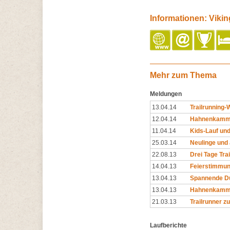
Informationen: Viki
Mehr zum Thema
Meldungen
13.04.14
Trailrunning
12.04.14
Hahnenkamm-T
11.04.14
Kids-Lauf und
25.03.14
Neulinge und 
22.08.13
Drei Tage Tra
14.04.13
Feierstimmun
13.04.13
Spannende Du
13.04.13
Hahnenkamm-Tr
21.03.13
Trailrunner z
Laufberichte