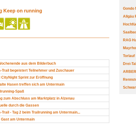
Gondo 
ng Keep on running
Allgäu
Hochfüg
Saalbac
RAG Har
Mayrhofe
Torlauf
-Wochenende aus dem Bilderbuch
Drei-Ta
rail begeistert Teilnehmer und Zuschauer
ARBERL
 CityNight Sprint zur Eröffnung
Rennste
alte Hasen treffen sich am Untermain
Schwar
ilrunning-Spaß
g zum Abschluss am Marktplatz in Alzenau
elle durch die Gassen
ail - Tag 2 beim Trailrunning am Untermain...
u Gast am Untermain