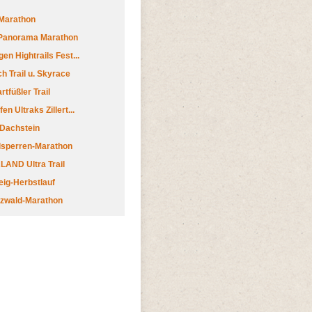
Marathon
 Panorama Marathon
en Hightrails Fest...
h Trail u. Skyrace
tfüßler Trail
n Ultraks Zillert...
 Dachstein
lsperren-Marathon
AND Ultra Trail
ig-Herbstlauf
zwald-Marathon