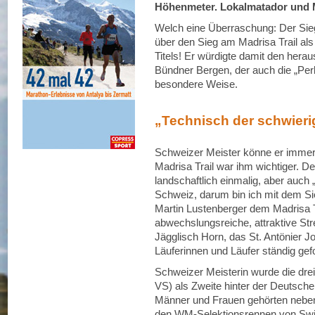
Höhenmeter. Lokalmatador und M
Welch eine Überraschung: Der Sieg
über den Sieg am Madrisa Trail al
Titels! Er würdigte damit den hera
Bündner Bergen, der auch die „Perl
besondere Weise.
„Technisch der schwieri
Schweizer Meister könne er immer
Madrisa Trail war ihm wichtiger. Den
landschaftlich einmalig, aber auch 
Schweiz, darum bin ich mit dem Sie
Martin Lustenberger dem Madrisa T
abwechslungsreiche, attraktive Str
Jägglisch Horn, das St. Antönier 
Läuferinnen und Läufer ständig gef
Schweizer Meisterin wurde die dre
VS) als Zweite hinter der Deutsch
Männer und Frauen gehörten nebe
den WM-Selektionsrennen von Swis