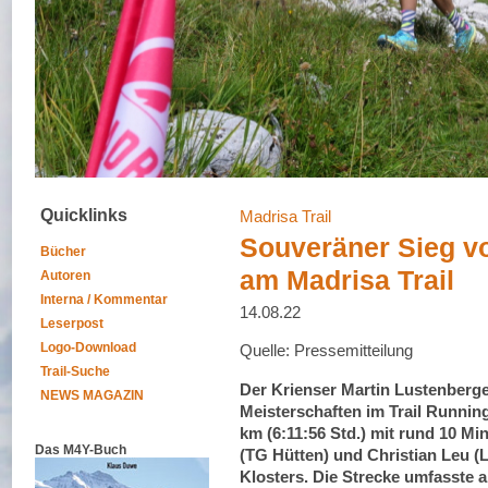
Quicklinks
Madrisa Trail
Souveräner Sieg v
Bücher
am Madrisa Trail
Autoren
Interna / Kommentar
14.08.22
Leserpost
Logo-Download
Quelle: Pressemitteilung
Trail-Suche
Der Krienser Martin Lustenberg
NEWS MAGAZIN
Meisterschaften im Trail Runnin
km (6:11:56 Std.) mit rund 10 M
Das M4Y-Buch
(TG Hütten) und Christian Leu (L
Klosters. Die Strecke umfasste