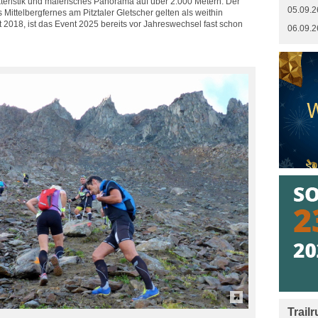
kteristik und malerisches Panorama auf über 2.000 Metern. Der
05.09.2
 Mittelbergfernes am Pitztaler Gletscher gelten als weithin
t 2018, ist das Event 2025 bereits vor Jahreswechsel fast schon
06.09.2
Trail