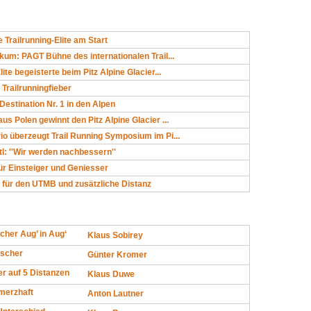
 Trailrunning-Elite am Start
ikum: PAGT Bühne des internationalen Trail...
lite begeisterte beim Pitz Alpine Glacier...
 Trailrunningfieber
Destination Nr. 1 in den Alpen
us Polen gewinnt den Pitz Alpine Glacier ...
io überzeugt Trail Running Symposium im Pi...
tl: ''Wir werden nachbessern''
ür Einsteiger und Geniesser
 für den UTMB und zusätzliche Distanz
cher Aug’ in Aug‘
Klaus Sobirey
tscher
Günter Kromer
r auf 5 Distanzen
Klaus Duwe
merzhaft
Anton Lautner