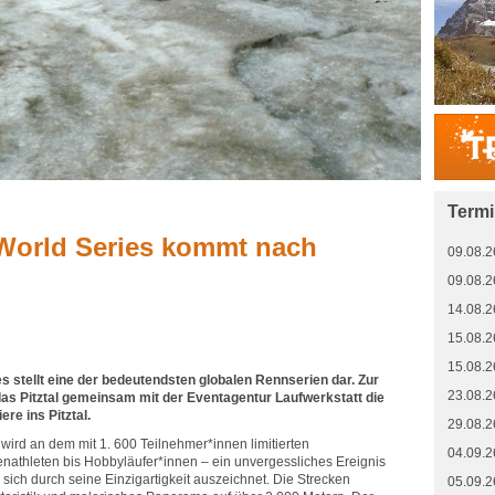
Term
 World Series kommt nach
09.08.2
09.08.2
14.08.2
15.08.2
15.08.2
es stellt eine der bedeutendsten globalen Rennserien dar. Zur
23.08.2
das Pitztal gemeinsam mit der Eventagentur Laufwerkstatt die
re ins Pitztal.
29.08.2
wird an dem mit 1. 600 Teilnehmer*innen limitierten
04.09.2
zenathleten bis Hobbyläufer*innen – ein unvergessliches Ereignis
sich durch seine Einzigartigkeit auszeichnet. Die Strecken
05.09.2