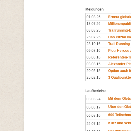
Meldungen
01.08.26
Erneut globale
13.07.26
Millionenpubl
03.08.25
Trailrunning-E
25.07.25
Das Pitztal im
28.10.16
Trail Running 
09.08.16
Piotr Hercog a
05.08.16
Referenten-Tr
03.08.15
Alexander Pit
20.05.15
Option auch f
25.02.15
3 Qualipunkte
Laufberichte
Mit dem Glets
03.08.24
Über den Gle
05.08.17
600 Teilnehme
06.08.16
Kurz und sch
25.07.15