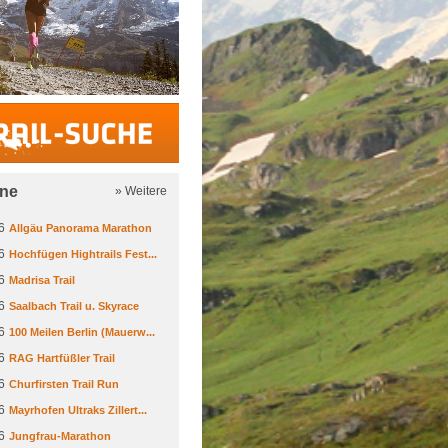
Trail-Suche
ine
» Weitere
6
Allgäu Panorama Marathon
6
Hochfügen Hightrails Fest...
6
Madrisa Trail
6
Saalbach Trail u. Skyrace
6
100 Meilen Berlin (Mauerw...
6
RAG Hartfüßler Trail
6
Churfirsten Trail Run
6
Mayrhofen Ultraks Zillert...
6
Jungfrau-Marathon