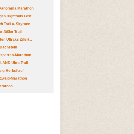
 Panorama Marathon
en Hightrails Fest...
h Trail u. Skyrace
tfüßler Trail
n Ultraks Zillert...
 Dachstein
lsperren-Marathon
AND Ultra Trail
ig-Herbstlauf
zwald-Marathon
arathon