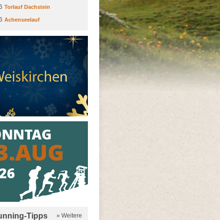
6
Torlauf Dachstein
6
Achenseelauf
running-Tipps
» Weitere