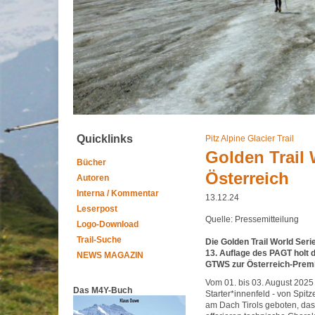
Quicklinks
Pitz Alpine Glacier Trail
Golden Trail
Bücher
Österreich
Autoren
Interna / Kommentar
13.12.24
Leserpost
Quelle: Pressemitteilung
Logo-Download
Trail-Suche
Die Golden Trail World Seri
13. Auflage des PAGT holt 
NEWS MAGAZIN
GTWS zur Österreich-Premie
Vom 01. bis 03. August 2025 
Das M4Y-Buch
Starter*innenfeld - von Spit
am Dach Tirols geboten, das 