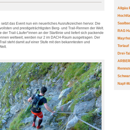
Allgäu
Hochfüg
Saalbac
 setzt das Event nun ein neuerliches Ausrufezeichen hervor. Die
ollsten und prestigeträchtigsten Berg- und Trail-Rennen der Welt.
RAG Har
lite der Trail-Läufer*innen an der Startlinie und liefert sich packende
ennen weltweit, werden nur 2 im DACH-Raum ausgetragen. Der
Mayrhofe
Trail steht damit auf einer Stufe mit den bekanntesten und
Torlauf
Welt.
Drei-Ta
ARBERL
Rennste
Schwar
Napf-M