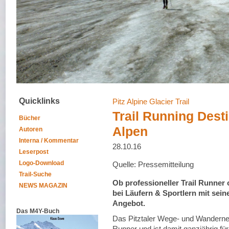
Quicklinks
Pitz Alpine Glacier Trail
Trail Running Desti
Bücher
Alpen
Autoren
Interna / Kommentar
28.10.16
Leserpost
Logo-Download
Quelle: Pressemitteilung
Trail-Suche
Ob professioneller Trail Runner o
NEWS MAGAZIN
bei Läufern & Sportlern mit sein
Angebot.
Das M4Y-Buch
Das Pitztaler Wege- und Wandernetz 
Runner und ist damit ganzjährig für 