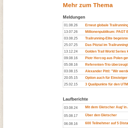
Mehr zum Thema
Meldungen
01.08.26
Erneut globale Trailrunning
13.07.26
Millionenpublikum: PAGT Bü
03.08.25
Trailrunning-Elite begeister
25.07.25
Das Pitztal im Trailrunning
13.12.24
Golden Trail World Series
09.08.16
Piotr Hercog aus Polen gewi
05.08.16
Referenten-Trio überzeugt
03.08.15
Alexander Pittl: ''Wir wer
20.05.15
Option auch für Einsteige
25.02.15
3 Qualipunkte für den UTM
Laufberichte
Mit dem Gletscher Aug’ in
03.08.24
Über den Gletscher
05.08.17
600 Teilnehmer auf 5 Dist
06.08.16