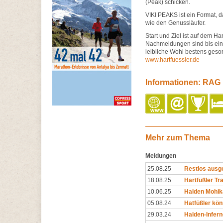
(Peak) schicken.
VIKI PEAKS ist ein Format, d
wie den Genussläufer.
Start und Ziel ist auf dem H
Nachmeldungen sind bis eine
leibliche Wohl bestens gesor
www.hartfuessler.de
Informationen: RAG H
Mehr zum Thema
Meldungen
25.08.25
Restlos ausge
18.08.25
Hartfüßler Tr
10.06.25
Halden Mohika
05.08.24
Hatfüßler kön
29.03.24
Halden-Infer