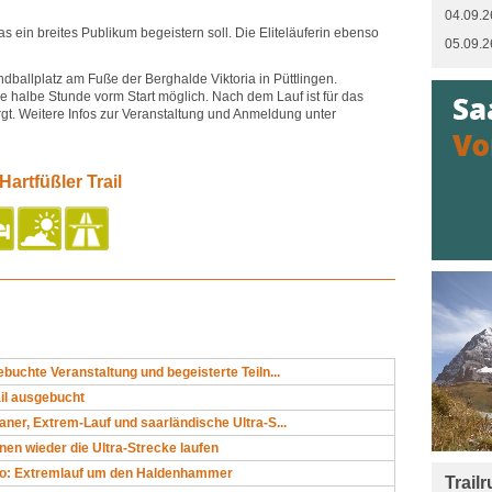
04.09.2
as ein breites Publikum begeistern soll. Die Eliteläuferin ebenso
05.09.2
andballplatz am Fuße der Berghalde Viktoria in Püttlingen.
 halbe Stunde vorm Start möglich. Nach dem Lauf ist für das
gt. Weitere Infos zur Veranstaltung und Anmeldung unter
artfüßler Trail
buchte Veranstaltung und begeisterte Teiln...
ail ausgebucht
ner, Extrem-Lauf und saarländische Ultra-S...
nen wieder die Ultra-Strecke laufen
no: Extremlauf um den Haldenhammer
Trail