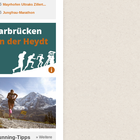
6
Mayrhofen Ultraks Zillert...
6
Jungfrau-Marathon
running-Tipps
» Weitere