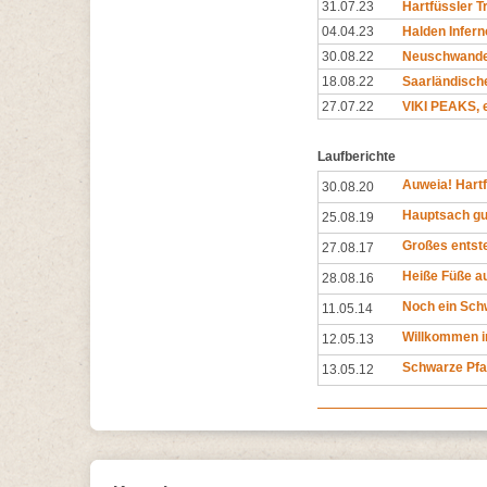
31.07.23
Hartfüssler T
04.04.23
Halden Infern
30.08.22
Neuschwander
18.08.22
Saarländische
27.07.22
VIKI PEAKS, e
Laufberichte
Auweia! Hartf
30.08.20
Hauptsach gu
25.08.19
Großes entst
27.08.17
Heiße Füße au
28.08.16
Noch ein Sc
11.05.14
Willkommen i
12.05.13
Schwarze Pf
13.05.12