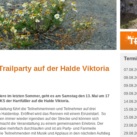
Term
railparty auf der Halde Viktoria
07.08.2
08.08.2
09.08.2
09.08.2
ere im letzten Sommer, geht es am Samstag den 13. Mai um 17
S der Hartfüßler auf die Halde Viktoria.
14.08.2
altung führt die Teilnehmerinnen und Teilnehmer auf drei
15.08.2
Haldentop. Eröffnet wird das Rennen mit einem Einzelstart. So
15.08.2
nden immer wieder irgendwo auf der Strecke und können sich
 macht die Veranstaltung zu einem gemeinsamen Erlebnis. Der
23.08.2
dabei mehrfach durchlaufen und ist als Party- und Fanmeile
die Teilnehmenden mit Musik und Applaus in den nächsten Aufstieg
29.08.2