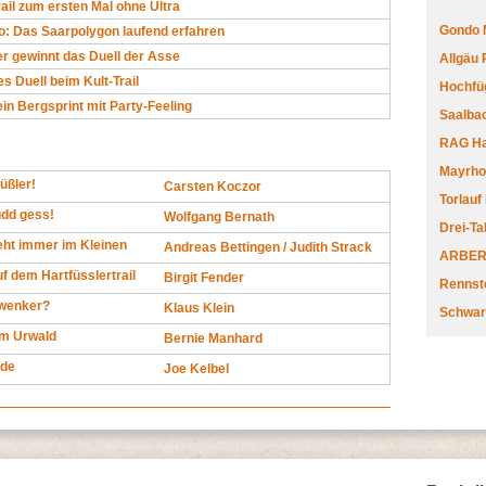
rail zum ersten Mal ohne Ultra
Gondo 
o: Das Saarpolygon laufend erfahren
 gewinnt das Duell der Asse
Allgäu
s Duell beim Kult-Trail
Hochfüg
in Bergsprint mit Party-Feeling
Saalbac
RAG Har
Mayrhofe
üßler!
Carsten Koczor
Torlauf
dd gess!
Wolfgang Bernath
Drei-Ta
eht immer im Kleinen
Andreas Bettingen / Judith Strack
ARBERL
f dem Hartfüsslertrail
Birgit Fender
Rennste
hwenker?
Klaus Klein
Schwar
m Urwald
Bernie Manhard
ade
Joe Kelbel