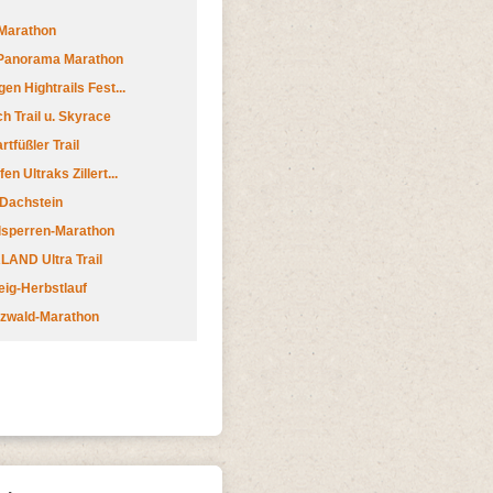
Marathon
 Panorama Marathon
en Hightrails Fest...
h Trail u. Skyrace
tfüßler Trail
n Ultraks Zillert...
 Dachstein
lsperren-Marathon
AND Ultra Trail
ig-Herbstlauf
zwald-Marathon