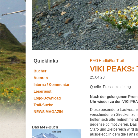
Quicklinks
RAG Hartfüßler Trail
VIKI PEAKS: T
Bücher
25.04.23
Autoren
Interna / Kommentar
Quelle: Pressemitteilung
Leserpost
Nach der gelungenen Premi
Logo-Download
Uhr wieder zu den VIKI PEAK
Trail-Suche
Diese besondere Laufveranst
NEWS MAGAZIN
verschiedenen Strecken zum 
treffen sich alle Teilnehme
gegenseitig motivieren. Das
Das M4Y-Buch
Start- und Zielbereich wird 
ausgelegt, in dem die Fans 