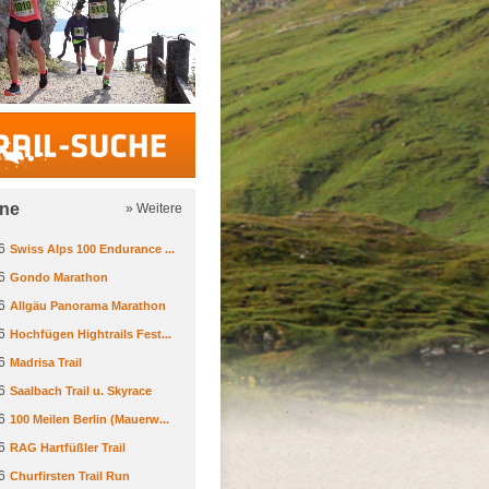
Trail-Suche
ine
» Weitere
6
Swiss Alps 100 Endurance ...
6
Gondo Marathon
6
Allgäu Panorama Marathon
6
Hochfügen Hightrails Fest...
6
Madrisa Trail
6
Saalbach Trail u. Skyrace
6
100 Meilen Berlin (Mauerw...
6
RAG Hartfüßler Trail
6
Churfirsten Trail Run