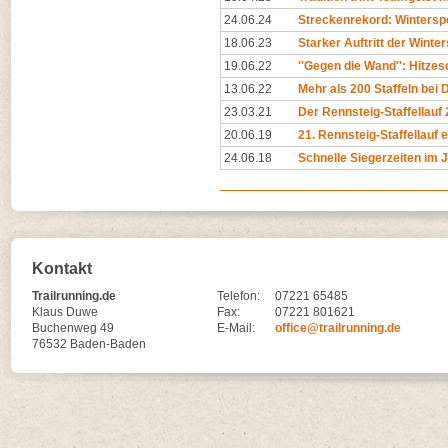
24.06.24
Streckenrekord: Winterspo
18.06.23
Starker Auftritt der Winter
19.06.22
''Gegen die Wand'': Hitzes
13.06.22
Mehr als 200 Staffeln bei 
23.03.21
Der Rennsteig-Staffellauf 
20.06.19
21. Rennsteig-Staffellauf 
24.06.18
Schnelle Siegerzeiten im 
Kontakt
Trailrunning.de
Telefon:
07221 65485
Klaus Duwe
Fax:
07221 801621
Buchenweg 49
E-Mail:
office@trailrunning.de
76532 Baden-Baden