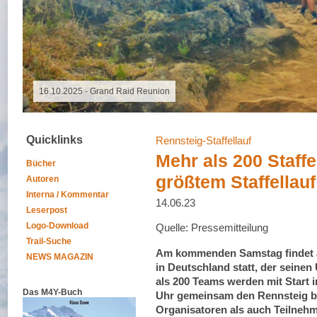
18.10.2025 - Altmühltrail
Quicklinks
Rennsteig-Staffellauf
Mehr als 200 Staff
Bücher
größtem Staffellau
Autoren
Interna / Kommentar
14.06.23
Leserpost
Logo-Download
Quelle: Pressemitteilung
Trail-Suche
Am kommenden Samstag findet au
NEWS MAGAZIN
in Deutschland statt, der seinen
als 200 Teams werden mit Start 
Das M4Y-Buch
Uhr gemeinsam den Rennsteig be
Organisatoren als auch Teilnehm