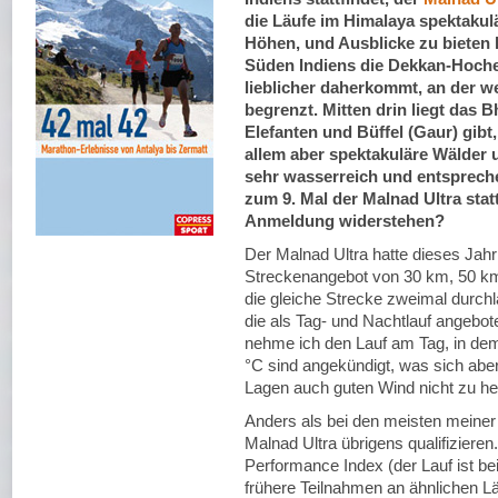
die Läufe im Himalaya spektakul
Höhen, und Ausblicke zu bieten h
Süden Indiens die Dekkan-Hocheb
lieblicher daherkommt, an der w
begrenzt. Mitten drin liegt das B
Elefanten und Büffel (Gaur) gibt
allem aber spektakuläre Wälder 
sehr wasserreich und entspreche
zum 9. Mal der Malnad Ultra statt
Anmeldung widerstehen?
Der Malnad Ultra hatte dieses Jahr
Streckenangebot von 30 km, 50 km 
die gleiche Strecke zweimal durchl
die als Tag- und Nachtlauf angebot
nehme ich den Lauf am Tag, in de
°C sind angekündigt, was sich ab
Lagen auch guten Wind nicht zu hei
Anders als bei den meisten meiner
Malnad Ultra übrigens qualifizier
Performance Index (der Lauf ist be
frühere Teilnahmen an ähnlichen Lä