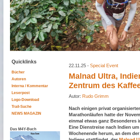
Quicklinks
22.11.25 -
Special Event
Bücher
Malnad Ultra, Indi
Autoren
Zentrum des Kaffe
Interna / Kommentar
Leserpost
Autor:
Rudo Grimm
Logo-Download
Trail-Suche
Nach einigen privat organisierte
NEWS MAGAZIN
Marathonläufen hatte der Novem
einmal etwas ganz Besonderes 
Eine Dienstreise nach Indien um
Das M4Y-Buch
Wochenende herum, an dem der g
Indiens stattfindet, der
Malnad Ul