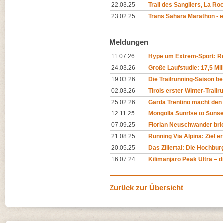
22.03.25
Trail des Sangliers, La R
23.02.25
Trans Sahara Marathon - 
Meldungen
11.07.26
Hype um Extrem-Sport: Rep
24.03.26
Große Laufstudie: 17,5 Mil
19.03.26
Die Trailrunning-Saison begi
02.03.26
Tirols erster Winter-Trailr
25.02.26
Garda Trentino macht den 
12.11.25
Mongolia Sunrise to Sunset
07.09.25
Florian Neuschwander bri
21.08.25
Running Via Alpina: Ziel er
20.05.25
Das Zillertal: Die Hochburg
16.07.24
Kilimanjaro Peak Ultra – di
Zurück zur Übersicht