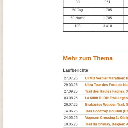
30
951
50 Tag
1.705
50 Nacht
1.705
100
3.410
Mehr zum Thema
Laufberichte
27.07.26
UTMB Verbier Marathon: In
29.03.26
Ultra Tour des Forts de N
27.09.25
Trail des Hautes Fagnes, X
03.08.25
La 6000 D: Die Trail-Legen
26.07.25
Brabantse Wouden Trail: 
14.06.25
Trail Godefroy Bouillon (
24.05.25
Vogesen Crossing 3: Köni
10.05.25
Trail du Chimay, Belgien