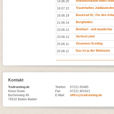
Rekonstruktion eines Hun
14.06.25
Traumhaftes Jubiläumsfes
16.07.22
Basetrail XL: Für den Anf
16.06.19
Berghelden
21.06.14
Beinhart - und wunderbar
23.06.12
Vertical Limit
23.06.12
Strammer Erstling
25.06.11
Das ist ja der Wahnsinn
25.06.11
Kontakt
Trailrunning.de
Telefon:
07221 65485
Klaus Duwe
Fax:
07221 801621
Buchenweg 49
E-Mail:
office@trailrunning.de
76532 Baden-Baden