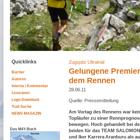
Quicklinks
Zugspitz Ultratrail
Gelungene Premier
Bücher
dem Rennen
Autoren
Interna / Kommentar
28.06.11
Leserpost
Logo-Download
Quelle: Pressemitteilung
Trail-Suche
Am Vortag des Rennens war keiner
NEWS MAGAZIN
Topläufer zu einer Rennprognos
bewegen. Hoch gehandelt bei d
Das M4Y-Buch
beiden für das TEAM SALOMON S
und Iker Karrera Aranburu als a