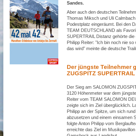
Sandes.
Aber auch den deutschen Teilnehme
Thomas Miksch und Uli Calmbach 
Podestplatz eingeräumt. Bei den
TEAM DEUTSCHLAND als Favoritin 
SUPERTRAIL Distanz gehörte die g
Philipp Reiter: "Ich bin noch nie so
das wird" meinte die deutsche Tra
Der jüngste Teilnehmer
ZUGSPITZ SUPERTRAIL
Der Sieg am SALOMON ZUGSPITZ
3120 Höhenmeter war dem jüngsten
Reiter vom TEAM SALOMON DEUT
zeigte sich im Ziel überglücklich. 
Philipp an der Spitze, um sich run
abzusetzen und einem einsamen Sie
folgte Anton Philipp vom Berglaufte
erreichte das Ziel im Musikpavillo
Gamsbock aus Landshut.