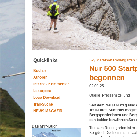
Quicklinks
Sky Marathon Rosengarten 
Nur 500 Startp
Bücher
begonnen
Autoren
Interna / Kommentar
02.01.25
Leserpost
Quelle: Pressemitteilung
Logo-Download
Trail-Suche
Seit dem Neujahrstag sind 
Trail-Läufe Südtirols mögl
NEWS MAGAZIN
Bergsportlerinnen und Berg
den beiden bewährten Stre
Das M4Y-Buch
Tiers am Rosengarten ist mi
Bergdorf. Doch einmal im J