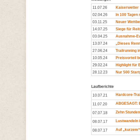
11.07.26
Kaiserwetter
02.04.26
In 100 Tagen 
03.11.25
Neuer Wettbe
14.07.25
Siege für Rei
03.04.25
Ausnahme-Eve
13.07.24
„Dieses Renne
27.06.24
Trailrunning 
10.05.24
Preisvorteil 
29.02.24
Highlight für 
28.12.23
Nur 500 Start
Laufberichte
Hardcore-Trai
10.07.21
ABGESAGT: E
11.07.20
Zehn Stunden
07.07.18
Lustwandeln 
08.07.17
Auf „kurzem“
08.07.17