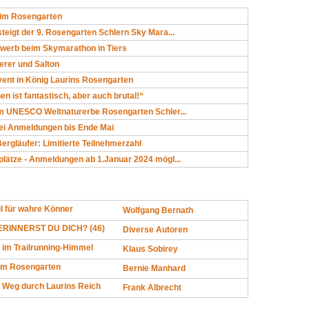
 im Rosengarten
steigt der 9. Rosengarten Schlern Sky Mara...
werb beim Skymarathon in Tiers
terer und Salton
nt in König Laurins Rosengarten
n ist fantastisch, aber auch brutal!“
im UNESCO Weltnaturerbe Rosengarten Schler...
bei Anmeldungen bis Ende Mai
Bergläufer: Limitierte Teilnehmerzahl
plätze - Anmeldungen ab 1.Januar 2024 mögl...
l für wahre Könner
Wolfgang Bernath
RINNERST DU DICH? (46)
Diverse Autoren
 im Trailrunning-Himmel
Klaus Sobirey
im Rosengarten
Bernie Manhard
 Weg durch Laurins Reich
Frank Albrecht