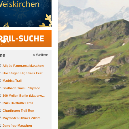
Trail-Suche
ine
» Weitere
6
Allgäu Panorama Marathon
6
Hochfügen Hightrails Fest...
6
Madrisa Trail
6
Saalbach Trail u. Skyrace
6
100 Meilen Berlin (Mauerw...
6
RAG Hartfüßler Trail
6
Churfirsten Trail Run
6
Mayrhofen Ultraks Zillert...
6
Jungfrau-Marathon