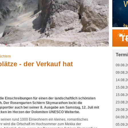
Term
Schlern
lätze - der Verkauf hat
09.08.2
09.08.2
14.08.2
15.08.2
15.08.2
die Einschreibungen für einen der landschaftlich schönsten
23.08.2
ich. Der Rosengarten Schlern Skymarathon lockt die
sportler auch bei seiner 8. Ausgabe am Samstag, 12. Juli mit
29.08.2
cken im Herzen der Dolomiten UNESCO Welterbe.
04.09.2
t seinen rund 1000 Einwohnern ein kleines, romantisches
ahr wird die Ortschaft im Hochsommer zum Mekka der
05.09.2