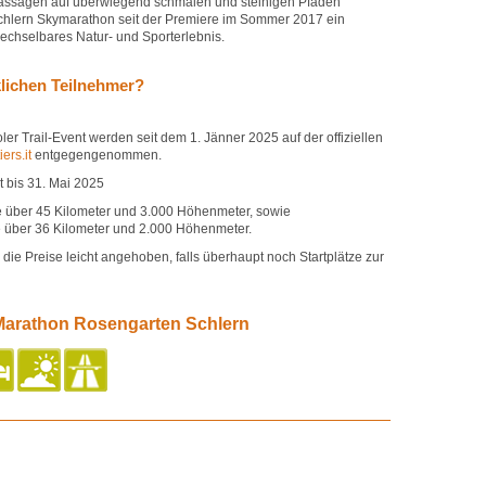
Passagen auf überwiegend schmalen und steinigen Pfaden
chlern Skymarathon seit der Premiere im Sommer 2017 ein
chselbares Natur- und Sporterlebnis.
klichen Teilnehmer?
er Trail-Event werden seit dem 1. Jänner 2025 auf der offiziellen
ers.it
entgegengenommen.
 bis 31. Mai 2025
ke über 45 Kilometer und 3.000 Höhenmeter, sowie
ke über 36 Kilometer und 2.000 Höhenmeter.
ie Preise leicht angehoben, falls überhaupt noch Startplätze zur
 Marathon Rosengarten Schlern