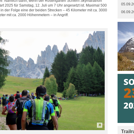
ene. Nämlich dann, wenn der Rosengarten Schlern Skymarathon
05.09.2
rt 2025 für Samstag, 12. Juli um 7 Uhr angesetzt ist. Maximal 500
in der Folge eine der beiden Strecken – 45 Kilometer mit ca. 3000
06.09.2
er mit ca. 2000 Höhenmetern – in Angriff.
Trail