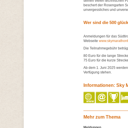
seinen vielen technischen 
beschert der Rosengarten S
unvergessliches und unverwe
Wer sind die 500 glüc
Anmeldungen für das Südtirol
Webseite
www.skymarathonti
Die Teilnahmegebühr beträgt
80 Euro für die lange Strec
75 Euro für die kurze Strec
Ab dem 1. Juni 2025 werden d
Verfügung stehen.
Informationen: Sky
Mehr zum Thema
Meldungen