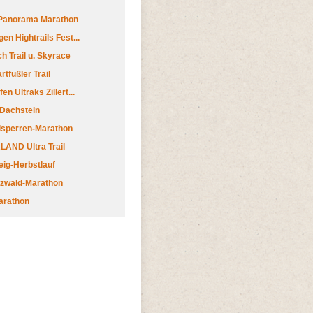
 Panorama Marathon
en Hightrails Fest...
h Trail u. Skyrace
tfüßler Trail
n Ultraks Zillert...
 Dachstein
lsperren-Marathon
AND Ultra Trail
ig-Herbstlauf
zwald-Marathon
arathon