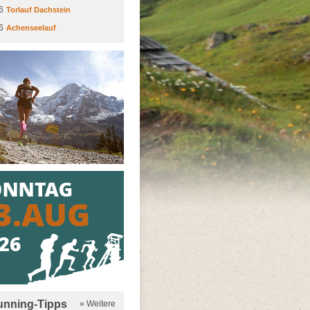
6
Torlauf Dachstein
6
Achenseelauf
running-Tipps
» Weitere