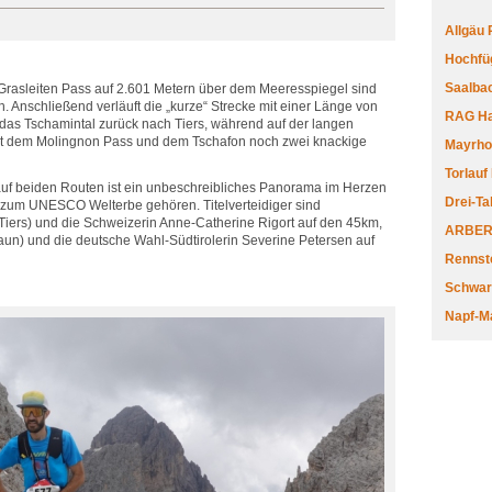
Allgäu
Hochfüg
Saalbac
Grasleiten Pass auf 2.601 Metern über dem Meeresspiegel sind
h. Anschließend verläuft die „kurze“ Strecke mit einer Länge von
RAG Har
das Tschamintal zurück nach Tiers, während auf der langen
mit dem Molingnon Pass und dem Tschafon noch zwei knackige
Mayrhofe
Torlauf
auf beiden Routen ist ein unbeschreibliches Panorama im Herzen
Drei-Ta
9 zum UNESCO Welterbe gehören. Titelverteidiger sind
(Tiers) und die Schweizerin Anne-Catherine Rigort auf den 45km,
ARBERL
un) und die deutsche Wahl-Südtirolerin Severine Petersen auf
Rennste
Schwar
Napf-M