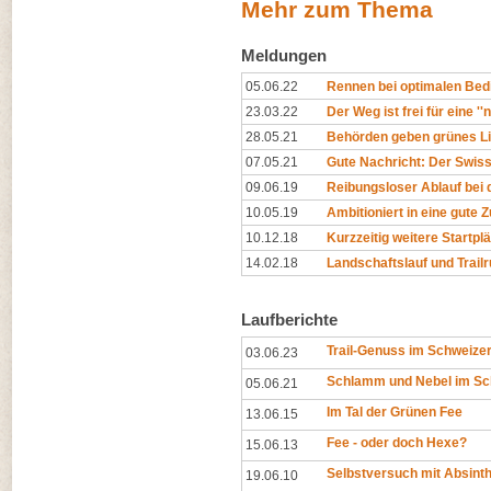
Mehr zum Thema
Meldungen
05.06.22
Rennen bei optimalen Bed
23.03.22
Der Weg ist frei für eine '
28.05.21
Behörden geben grünes Lic
07.05.21
Gute Nachricht: Der Swiss 
09.06.19
Reibungsloser Ablauf bei 
10.05.19
Ambitioniert in eine gute 
10.12.18
Kurzzeitig weitere Startpl
14.02.18
Landschaftslauf und Trail
Laufberichte
Trail-Genuss im Schweizer
03.06.23
Schlamm und Nebel im Sc
05.06.21
Im Tal der Grünen Fee
13.06.15
Fee - oder doch Hexe?
15.06.13
Selbstversuch mit Absint
19.06.10