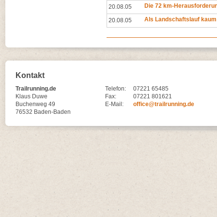
Die 72 km-Herausforderu
20.08.05
Als Landschaftslauf kaum 
20.08.05
Kontakt
Trailrunning.de
Telefon:
07221 65485
Klaus Duwe
Fax:
07221 801621
Buchenweg 49
E-Mail:
office@trailrunning.de
76532 Baden-Baden