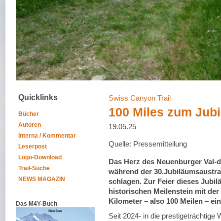
Quicklinks
Swiss Canyon Trail
100 Miles zum Jub
Bücher
Autoren
19.05.25
Interna / Kommentar
Quelle: Pressemitteilung
Leserpost
Logo-Download
Das Herz des Neuenburger Val-de
Trail-Suche
während der 30.Jubiläumsaustra
NEWS MAGAZIN
schlagen. Zur Feier dieses Jubil
historischen Meilenstein mit der
Kilometer – also 100 Meilen – 
Das M4Y-Buch
Seit 2024- in die prestigeträchtig