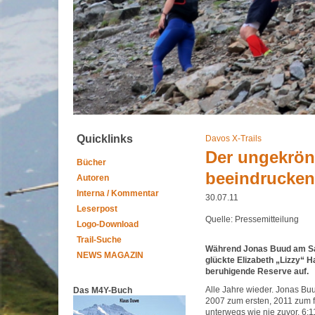
Quicklinks
Davos X-Trails
Der ungekrön
Bücher
beeindrucken
Autoren
Interna / Kommentar
30.07.11
Leserpost
Quelle: Pressemitteilung
Logo-Download
Trail-Suche
Während Jonas Buud am Sam
NEWS MAGAZIN
glückte Elizabeth „Lizzy“ H
beruhigende Reserve auf.
Alle Jahre wieder. Jonas Buu
Das M4Y-Buch
2007 zum ersten, 2011 zum f
unterwegs wie nie zuvor. 6:1