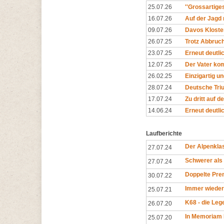
25.07.26
''Grossartige
16.07.26
Auf der Jagd
09.07.26
Davos Kloster
26.07.25
Trotz Abbruc
23.07.25
Erneut deutl
12.07.25
Der Vater kom
26.02.25
Einzigartig 
28.07.24
Deutsche Triu
17.07.24
Zu dritt auf d
14.06.24
Erneut deutli
Laufberichte
Der Alpenkla
27.07.24
Schwerer als
27.07.24
Doppelte Pre
30.07.22
Immer wieder
25.07.21
K68 - die Leg
26.07.20
In Memoriam 
25.07.20