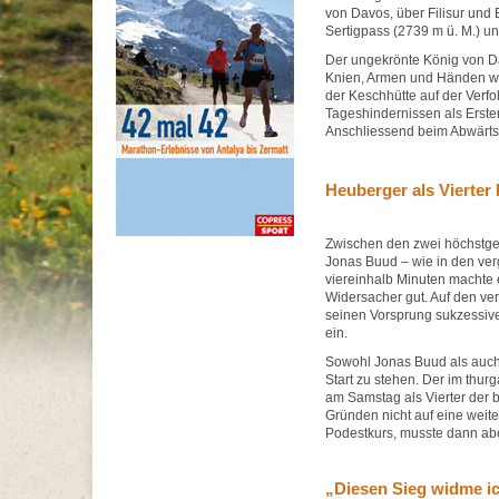
von Davos, über Filisur und 
Sertigpass (2739 m ü. M.) u
Der ungekrönte König von Da
Knien, Armen und Händen wie
der Keschhütte auf der Verf
Tageshindernissen als Erster
Anschliessend beim Abwärtsla
Heuberger als Vierter
Zwischen den zwei höchstge
Jonas Buud – wie in den ver
viereinhalb Minuten machte e
Widersacher gut. Auf den ve
seinen Vorsprung sukzessive
ein.
Sowohl Jonas Buud als auch
Start zu stehen. Der im thu
am Samstag als Vierter der b
Gründen nicht auf eine weite
Podestkurs, musste dann ab
„Diesen Sieg widme i