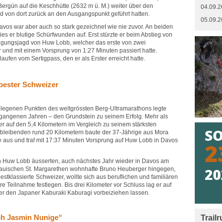
Bergün auf die Keschhütte (2632 m ü. M.) weiter über den
04.09.2
nd von dort zurück an den Ausgangspunkt geführt hatten.
05.09.2
vos war aber auch so stark gezeichnet wie nie zuvor. An beiden
s er blutige Schürfwunden auf. Erst stürzte er beim Abstieg von
olgungsjagd von Huw Lobb, welcher das erste von zwei
 und mit einem Vorsprung von 1:27 Minuten passiert hatte.
ufen vom Sertigpass, den er als Erster erreicht hatte.
 bester Schweizer
legenen Punkten des weltgrössten Berg-Ultramarathons legte
gangenen Jahren – den Grundstein zu seinem Erfolg. Mehr als
r auf den 5,4 Kilometern im Vergleich zu seinem stärksten
rbleibenden rund 20 Kilometern baute der 37-Jährige aus Mora
 aus und traf mit 17:37 Minuten Vorsprung auf Huw Lobb in Davos
 Huw Lobb äusserten, auch nächstes Jahr wieder in Davos am
rgauischen St. Margarethen wohnhafte Bruno Heuberger hingegen,
estklassierte Schweizer, wollte sich aus beruflichen und familiären
re Teilnahme festlegen. Bis drei Kilometer vor Schluss lag er auf
er den Japaner Kaburaki Kaburagi vorbeiziehen lassen.
ch Jasmin Nunige“
Trail