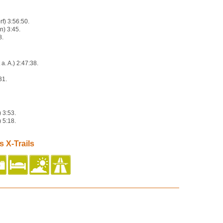
f) 3:56:50.
n) 3:45.
8.
a. A.) 2:47:38.
31.
.
) 3:53.
 5:18.
 X-Trails