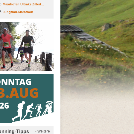
6
Mayrhofen Ultraks Zillert...
6
Jungfrau-Marathon
running-Tipps
» Weitere