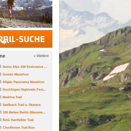
Trail-Suche
ine
» Weitere
6
Swiss Alps 100 Endurance ...
6
Gondo Marathon
6
Allgäu Panorama Marathon
6
Hochfügen Hightrails Fest...
6
Madrisa Trail
6
Saalbach Trail u. Skyrace
6
100 Meilen Berlin (Mauerw...
6
RAG Hartfüßler Trail
6
Churfirsten Trail Run