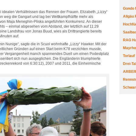
Gondo 
i idealen Verhältnissen das Rennen der Frauen. Elizabeth „Lizzy“
Allgäu
n weg die Gangart und lag bei Wettkampfhälfte mehr als
, von Maja Meneghin-Pliska angeführten Konkurrenz. An dieser
Hochfüg
hts – einmal abgesehen vom Abstand, der letztlich auf 11:29
ine Landsfrau von Jonas Buud, wies als Drittrangierte bereits
Saalbac
inuten auf.
RAG Har
n Nunige“, sagte die in Scuol wohnhafte „Lizzy“ Hawker. Mit der
Mayrhofe
itlichen Gründen auf einen Start beim K78 verzichten musste,
n der Vergangenheit manch spannendes Duell um einen Podestplatz
Torlauf
präsentiert sich nun ausgeglichen. Die Engländerin triumphierte
treckenrekord von 6:30:12), 2007 und 2011, die Einheimische
Drei-Ta
ARBERL
Rennste
Schwar