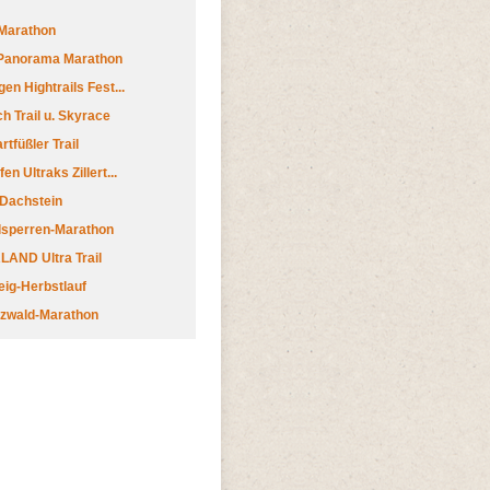
Marathon
 Panorama Marathon
en Hightrails Fest...
h Trail u. Skyrace
tfüßler Trail
n Ultraks Zillert...
 Dachstein
lsperren-Marathon
AND Ultra Trail
ig-Herbstlauf
zwald-Marathon