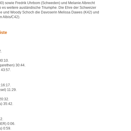
0) sowie Fredrik Uhrbom (Schweden) und Melanie Albrecht
 es weitere ausländische Triumphe. Die Ehre der Schweizer
ge und Woody Schoch die Davoserin Melissa Dawes (K42) und
m Albis/C42).
iste
2.
30:10.
garethen) 30:44.
 43:57.
:16:17.
sel) 11:29.
20:32.
) 35:42.
52.
GER) 0:06.
) 0:59.