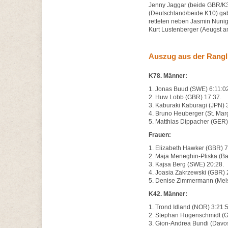
Jenny Jaggar (beide GBR/K3
(Deutschland/beide K10) gab
retteten neben Jasmin Nuni
Kurt Lustenberger (Aeugst a
Auszug aus der Rangl
K78. Männer:
1. Jonas Buud (SWE) 6:11:0
2. Huw Lobb (GBR) 17:37.
3. Kaburaki Kaburagi (JPN) 
4. Bruno Heuberger (St. Mar
5. Matthias Dippacher (GER)
Frauen:
1. Elizabeth Hawker (GBR) 7
2. Maja Meneghin-Pliska (Ba
3. Kajsa Berg (SWE) 20:28.
4. Joasia Zakrzewski (GBR) 
5. Denise Zimmermann (Mels
K42. Männer:
1. Trond Idland (NOR) 3:21:
2. Stephan Hugenschmidt (
3. Gion-Andrea Bundi (Davos