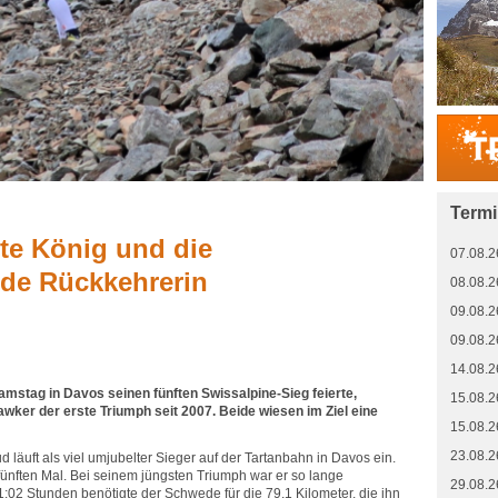
Term
te König und die
07.08.2
de Rückkehrerin
08.08.2
09.08.2
09.08.2
14.08.2
stag in Davos seinen fünften Swissalpine-Sieg feierte,
15.08.2
awker der erste Triumph seit 2007. Beide wiesen im Ziel eine
15.08.2
23.08.2
d läuft als viel umjubelter Sieger auf der Tartanbahn in Davos ein.
ünften Mal. Bei seinem jüngsten Triumph war er so lange
29.08.2
1:02 Stunden benötigte der Schwede für die 79,1 Kilometer, die ihn