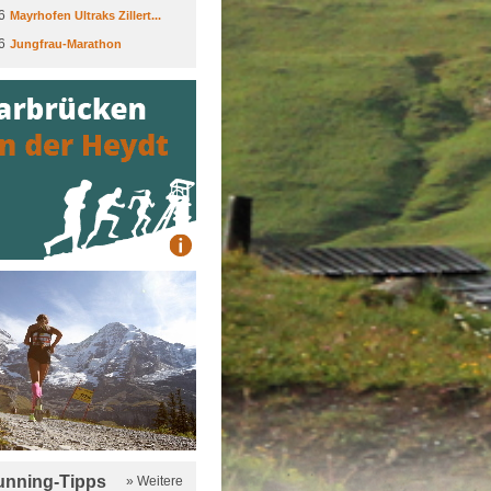
6
Mayrhofen Ultraks Zillert...
6
Jungfrau-Marathon
running-Tipps
» Weitere