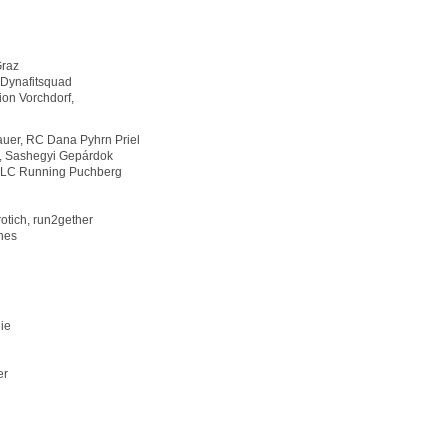
Graz
 Dynafitsquad
nion Vorchdorf,
uer, RC Dana Pyhrn Priel
, Sashegyi Gepárdok
, LC Running Puchberg
otich, run2gether
nes
ie
er
r