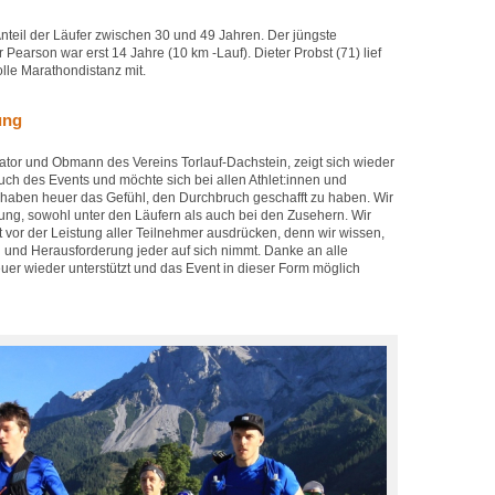
nteil der Läufer zwischen 30 und 49 Jahren. Der jüngste
 Pearson war erst 14 Jahre (10 km -Lauf). Dieter Probst (71) lief
olle Marathondistanz mit.
ung
ator und Obmann des Vereins Torlauf-Dachstein, zeigt sich wieder
uch des Events und möchte sich bei allen Athlet:innen und
 haben heuer das Gefühl, den Durchbruch geschafft zu haben. Wir
ung, sowohl unter den Läufern als auch bei den Zusehern. Wir
vor der Leistung aller Teilnehmer ausdrücken, denn wir wissen,
g und Herausforderung jeder auf sich nimmt. Danke an alle
heuer wieder unterstützt und das Event in dieser Form möglich