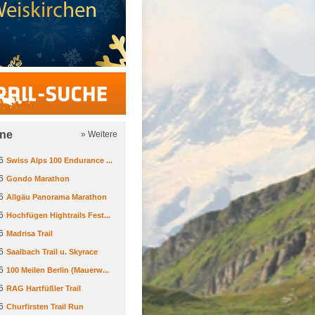
Trail-Suche
ine
» Weitere
6
Swiss Alps 100 Endurance ...
6
Gondo Marathon
6
Allgäu Panorama Marathon
6
Hochfügen Hightrails Fest...
6
Madrisa Trail
6
Saalbach Trail u. Skyrace
6
100 Meilen Berlin (Mauerw...
6
RAG Hartfüßler Trail
6
Churfirsten Trail Run