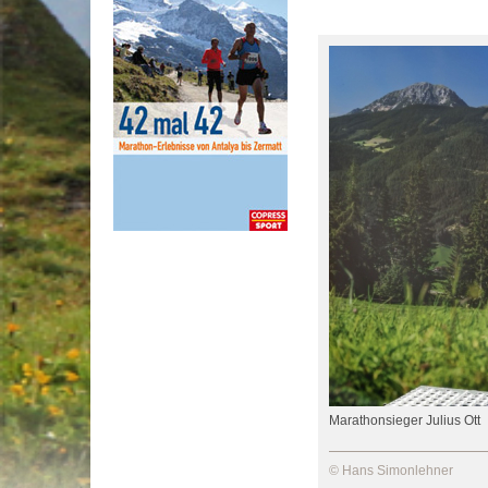
Marathonsieger Julius Ott
© Hans Simonlehner