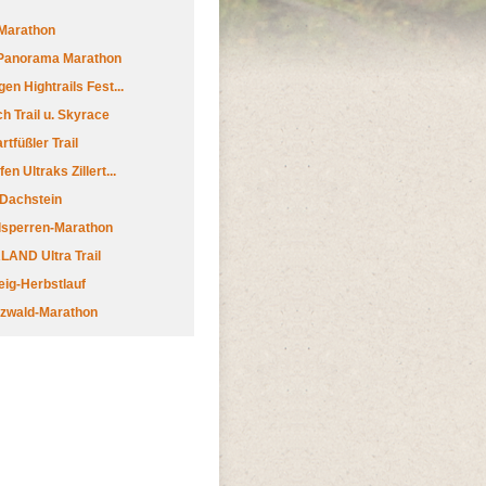
Marathon
 Panorama Marathon
en Hightrails Fest...
h Trail u. Skyrace
tfüßler Trail
n Ultraks Zillert...
 Dachstein
lsperren-Marathon
AND Ultra Trail
ig-Herbstlauf
zwald-Marathon