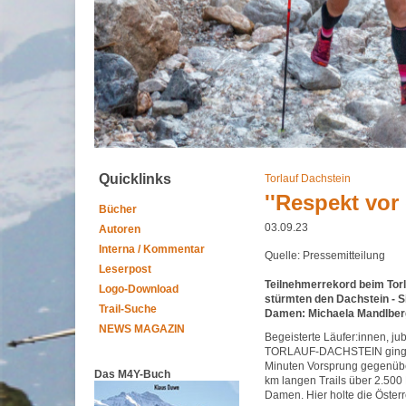
Quicklinks
Torlauf Dachstein
''Respekt vor 
Bücher
03.09.23
Autoren
Interna / Kommentar
Quelle: Pressemitteilung
Leserpost
Teilnehmerrekord beim Torl
Logo-Download
stürmten den Dachstein - S
Trail-Suche
Damen: Michaela Mandlber
NEWS MAGAZIN
Begeisterte Läufer:innen, 
TORLAUF-DACHSTEIN ging wie
Minuten Vorsprung gegenüber
Das M4Y-Buch
km langen Trails über 2.500 
Damen. Hier holte die Öste