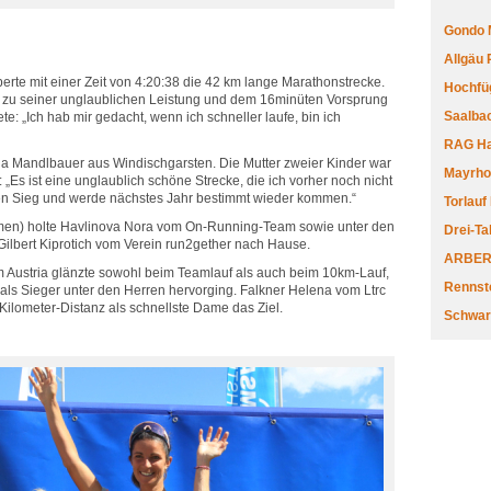
Gondo 
Allgäu
erte mit einer Zeit von 4:20:38 die 42 km lange Marathonstrecke.
Hochfüg
zu seiner unglaublichen Leistung und dem 16minüten Vorsprung
Saalbac
te: „Ich hab mir gedacht, wenn ich schneller laufe, bin ich
RAG Har
la Mandlbauer aus Windischgarsten. Die Mutter zweier Kinder war
Mayrhofe
„Es ist eine unglaublich schöne Strecke, die ich vorher noch nicht
den Sieg und werde nächstes Jahr bestimmt wieder kommen.“
Torlauf
en) holte Havlinova Nora vom On-Running-Team sowie unter den
Drei-Ta
ilbert Kiprotich vom Verein run2gether nach Hause.
ARBERL
 Austria glänzte sowohl beim Teamlauf als auch beim 10km-Lauf,
Rennste
s Sieger unter den Herren hervorging. Falkner Helena vom Ltrc
Kilometer-Distanz als schnellste Dame das Ziel.
Schwar