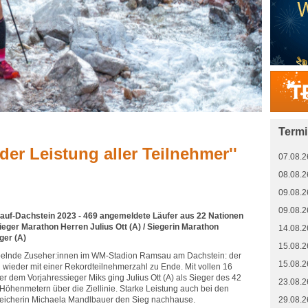
Term
der Leistung aller Teilnehmer''
07.08.2
08.08.2
09.08.2
09.08.2
auf-Dachstein 2023 - 469 angemeldete Läufer aus 22 Nationen
ieger Marathon Herren Julius Ott (A) / Siegerin Marathon
14.08.2
ger (A)
15.08.2
jubelnde Zuseher:innen im WM-Stadion Ramsau am Dachstein: der
15.08.2
der mit einer Rekordteilnehmerzahl zu Ende. Mit vollen 16
 dem Vorjahressieger Miks ging Julius Ott (A) als Sieger des 42
23.08.2
Höhenmetern über die Ziellinie. Starke Leistung auch bei den
rreicherin Michaela Mandlbauer den Sieg nachhause.
29.08.2