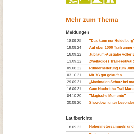
Mehr zum Thema
Meldungen
18.09.25
''Das kann nur Heidelberg'
19.09.24
Auf über 1000 Trailrunner
18.09.22
Jubiläum-Ausgabe voller E
13.09.22
Zweitägiges Trail-Festiva
09.08.22
Runderneuerung zum Jub
03.10.21
Mit 3G gut gelaufen
29.09.21
„Maximalen Schutz bei m
16.09.21
Gute Nachricht: Trail Mara
04.10.20
''Magische Momente''
30.09.20
Showdown unter besonder
Laufberichte
Höhenmetersammeln und t
18.09.22