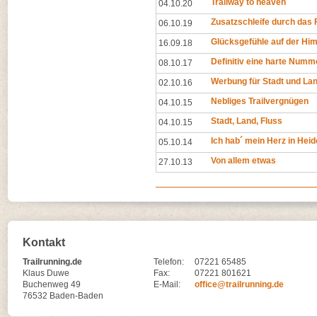
Trailway to heaven
04.10.20
Zusatzschleife durch das
06.10.19
Glücksgefühle auf der Him
16.09.18
Definitiv eine harte Numm
08.10.17
Werbung für Stadt und La
02.10.16
Nebliges Trailvergnügen
04.10.15
Stadt, Land, Fluss
04.10.15
Ich hab´ mein Herz in Heid
05.10.14
Von allem etwas
27.10.13
Kontakt
Trailrunning.de
Telefon:
07221 65485
Klaus Duwe
Fax:
07221 801621
Buchenweg 49
E-Mail:
office@trailrunning.de
76532 Baden-Baden