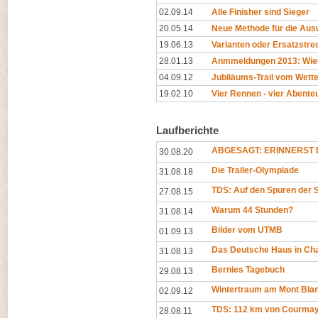
02.09.14
Alle Finisher sind Sieger
20.05.14
Neue Methode für die Ausw
19.06.13
Varianten oder Ersatzstr
28.01.13
Anmmeldungen 2013: Wied
04.09.12
Jubiläums-Trail vom Wette
19.02.10
Vier Rennen - vier Abente
Laufberichte
ABGESAGT: ERINNERST D
30.08.20
Die Trailer-Olympiade
31.08.18
TDS: Auf den Spuren der 
27.08.15
Warum 44 Stunden?
31.08.14
Bilder vom UTMB
01.09.13
Das Deutsche Haus in Ch
31.08.13
Bernies Tagebuch
29.08.13
Wintertraum am Mont Bla
02.09.12
TDS: 112 km von Courma
28.08.11