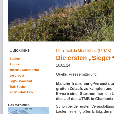
Quicklinks
Ultra Trail du Mont Blanc (UTMB)
Die ersten „Sieger“
Bücher
Autoren
16.01.14
Interna / Kommentar
Quelle: Pressemitteilung
Leserpost
Logo-Download
Manche Trailrunning-Veranstalt
Trail-Suche
großen Zulaufs zu kämpfen und f
NEWS MAGAZIN
Erwerb einer Startnummer ein La
dies auf den UTMB in Chamonix 
Das M4Y-Buch
Schon bei der ersten Veranstaltun
Läufern einen großen Erfolg, der m