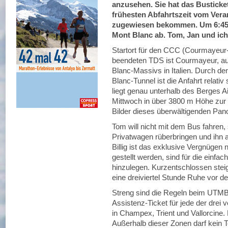
anzusehen. Sie hat das Busticket
frühesten Abfahrtszeit vom Vera
zugewiesen bekommen. Um 6:45 
Mont Blanc ab. Tom, Jan und ich
Startort für den CCC (Courmayeu
beendeten TDS ist Courmayeur, au
Blanc-Massivs in Italien. Durch de
Blanc-Tunnel ist die Anfahrt relativ
liegt genau unterhalb des Berges A
Mittwoch in über 3800 m Höhe zur
Bilder dieses überwältigenden Pa
Tom will nicht mit dem Bus fahren,
Privatwagen rüberbringen und ihn 
Billig ist das exklusive Vergnügen
gestellt werden, sind für die einfa
hinzulegen. Kurzentschlossen stei
eine dreiviertel Stunde Ruhe vor 
Streng sind die Regeln beim UTMB. 
Assistenz-Ticket für jede der drei 
in Champex, Trient und Vallorcine.
Außerhalb dieser Zonen darf kein T