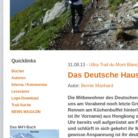
Quicklinks
31.08.13 -
Ultra Trail du Mont Bla
Bücher
Das Deutsche Hau
Autoren
Interna / Kommentar
Autor:
Bernie Manhard
Leserpost
Die Mitbewohner des Deutschen
Logo-Download
uns am Vorabend noch letzte Gr
Trail-Suche
Rennen am Küchenbuffet hinterl
NEWS MAGAZIN
ist ihr Vorname) aus Hongkong s
Uhr bereits voll aufgerüstet am 
Das M4Y-Buch
und schlürft in sich gekehrt ihr 
gewisse Anspannung ist ihr deut