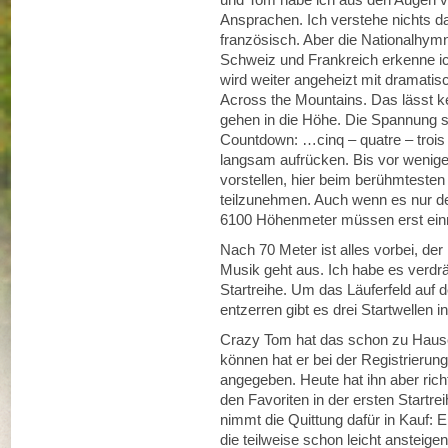
Ansprachen. Ich verstehe nichts d
französisch. Aber die Nationalhymn
Schweiz und Frankreich erkenne ic
wird weiter angeheizt mit dramatis
Across the Mountains. Das lässt ke
gehen in die Höhe. Die Spannung s
Countdown: …cinq – quatre – trois
langsam aufrücken. Bis vor wenige
vorstellen, hier beim berühmtesten
teilzunehmen. Auch wenn es nur der
6100 Höhenmeter müssen erst ei
Nach 70 Meter ist alles vorbei, de
Musik geht aus. Ich habe es verdrän
Startreihe. Um das Läuferfeld auf
entzerren gibt es drei Startwellen 
Crazy Tom hat das schon zu Hause 
können hat er bei der Registrierung 
angegeben. Heute hat ihn aber richti
den Favoriten in der ersten Startre
nimmt die Quittung dafür in Kauf: E
die teilweise schon leicht anstei