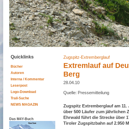
Quicklinks
Zugspitz-Extremberglauf
Extremlauf auf De
Bücher
Berg
Autoren
Interna / Kommentar
28.04.10
Leserpost
Logo-Download
Quelle: Pressemitteilung
Trail-Suche
NEWS MAGAZIN
Zugspitz Extremberglauf am 11. J
über 500 Läufer zum jährlichen 
Ehrwald führt die Strecke über 1
Das M4Y-Buch
Tiroler Zugspitzbahn auf 2.950 