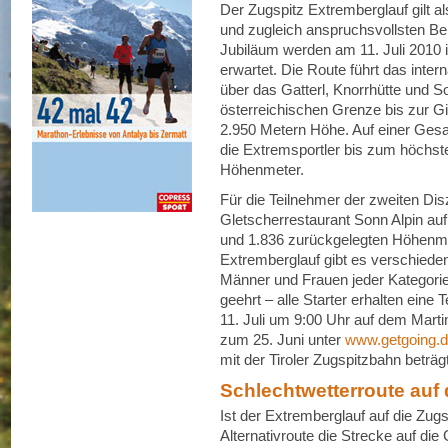
Der Zugspitz Extremberglauf gilt al
und zugleich anspruchsvollsten Be
Jubiläum werden am 11. Juli 2010 i
erwartet. Die Route führt das inter
über das Gatterl, Knorrhütte und S
österreichischen Grenze bis zur Gip
2.950 Metern Höhe. Auf einer Ges
die Extremsportler bis zum höchs
Höhenmeter.
Für die Teilnehmer der zweiten Disz
Gletscherrestaurant Sonn Alpin auf
und 1.836 zurückgelegten Höhenmet
Extremberglauf gibt es verschiede
Männer und Frauen jeder Kategori
geehrt – alle Starter erhalten eine
11. Juli um 9:00 Uhr auf dem Marti
zum 25. Juni unter
www.getgoing.
mit der Tiroler Zugspitzbahn beträg
Schlechtwetterroute auf
Ist der Extremberglauf auf die Zugs
Alternativroute die Strecke auf di