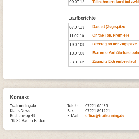
09.07.12
Teilnehmerrekord bei zwöl
Laufberichte
Das ist (Zug)spitze!
07.07.13
On the Top, Premiere!
11.07.10
Drehtag an der Zugspitze
19.07.09
Extreme Verhältnisse beim
13.07.08
Zugspitz Extremberglauf
23.07.06
Kontakt
Trailrunning.de
Telefon:
07221 65485
Klaus Duwe
Fax:
07221 801621
Buchenweg 49
E-Mail:
office@trailrunning.de
76532 Baden-Baden