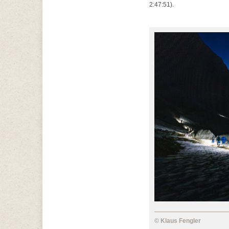
2:47:51).
© Klaus Fengler