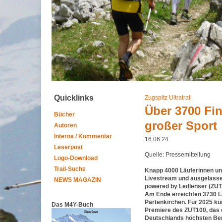
Quicklinks
Zugspitz Ultratrail
Über 3700 Fi
Bücher
großer Sport
Autoren
Interna / Kommentar
16.06.24
Leserpost
Quelle: Pressemitteilung
Logo-Download
Trail-Suche
Knapp 4000 Läuferinnen und 
Livestream und ausgelassen
NEWS MAGAZIN
powered by Ledlenser (ZUT)
Am Ende erreichten 3730 Lä
Partenkirchen. Für 2025 kü
Das M4Y-Buch
Premiere des ZUT100, das 
Deutschlands höchsten Be