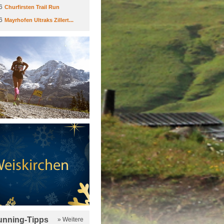
6
Churfirsten Trail Run
6
Mayrhofen Ultraks Zillert...
running-Tipps
» Weitere