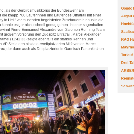
Gondo 
ng, als der Gerbirgsmusikkorps der Bundeswehr am
ie knapp 700 Läuferinnen und Läufer des Ultratrail mit einer
Allgäu
y to Hell“ vor tausenden begeisterten Zuschauern hinaus in die
Hochfüg
n konnte es gar nicht schnell genug gehen: In einer sagenhaften
 gewinnt Pierre Emmanuel Alexandre vom Salomon Running Team
Saalbac
t großem Vorsprung den Zugspitz Ultratrail. Marcel Alexander
mel (11:42:33) zeigte ebenfalls ein starkes Rennen und
RAG Har
n VP Stelle den bis dato zweitplatzierten Mitfavoriten Marcel
Mayrhofe
x, der dann auch als Drittplatzierter in Garmisch-Partenkirchen
Torlauf
Drei-Ta
ARBERL
Rennste
Schwar