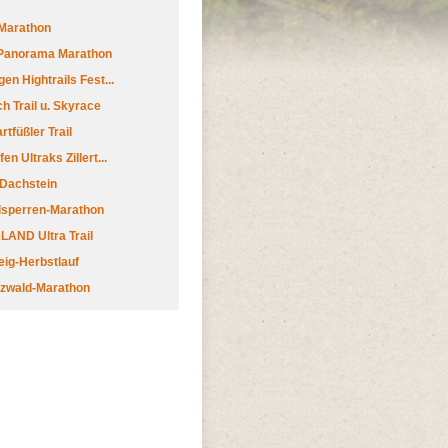
Marathon
 Panorama Marathon
en Hightrails Fest...
h Trail u. Skyrace
tfüßler Trail
n Ultraks Zillert...
 Dachstein
lsperren-Marathon
AND Ultra Trail
ig-Herbstlauf
zwald-Marathon