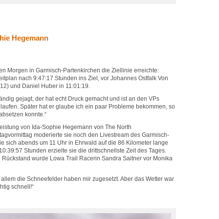
ophie Hegemann
hen Morgen in Garmisch-Partenkirchen die Ziellinie erreichte:
 Zeitplan nach 9:47:17 Stunden ins Ziel, vor Johannes Ostfalk Von
:12) und Daniel Huber in 11:01:19.
tändig gejagt, der hat echt Druck gemacht und ist an den VPs
laufen. Später hat er glaube ich ein paar Probleme bekommen, so
absetzen konnte.“
eistung von Ida-Sophie Hegemann von The North
agvormittag moderierte sie noch den Livestream des Garmisch-
sie sich abends um 11 Uhr in Ehrwald auf die 86 Kilometer lange
0:39:57 Stunden erzielte sie die drittschnellste Zeit des Tages.
e Rückstand wurde Lowa Trail Racerin Sandra Saitner vor Monika
 allem die Schneefelder haben mir zugesetzt. Aber das Wetter war
tig schnell!“