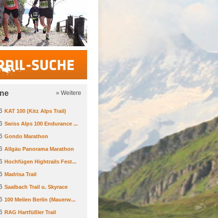
Trail-Suche
ine
» Weitere
6
KAT 100 (Kitz Alps Trail)
6
Swiss Alps 100 Endurance ...
6
Gondo Marathon
6
Allgäu Panorama Marathon
6
Hochfügen Hightrails Fest...
6
Madrisa Trail
6
Saalbach Trail u. Skyrace
6
100 Meilen Berlin (Mauerw...
6
RAG Hartfüßler Trail