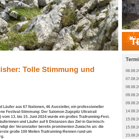
Term
nisher: Tolle Stimmung und
06.08.2
07.08.2
08.08.2
09.08.2
09.08.2
Läufer aus 67 Nationen, 46 Aussteller, ein professioneller
14.08.2
e Festival-Stimmung: Der Salomon Zugspitz Ultratrail
 vom 13. bis 15. Juni 2024 wurde ein großes Trailrunning-Fest.
15.08.2
uferinnen und Läufer auf 6 Distanzen das Ziel in Garmisch-
ndigt der Veranstalter bereits prominenten Zuwachs an: die
15.08.2
erste große 100 Meilen Trailrunning-Rennen rund um
23.08.2
rg.