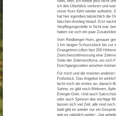
Nein, nein, ich meine jetzt nicht un
ich den Überblick verloren und wär
unser Kurs führt wieder aufwärts. 
hat hier irgendwo tatsächlich die Or
falschen Anstieg hinauf. Erst na
Verpflegungsstelle in Sicht war, b
haben sie sich ein paar Zusatzkilo
Vom Riedberger Horn, genauer gesa
1 km langen Schussstück bis zur er
Grasgehren-Liften fast 200 Höhenme
Zwischenzeitmessung eine Zeitmess
Seite der Zeitmessfirma, wo sich F
Durchgangszeiten ansehen können. 
Für mich und die meisten anderen is
Frühstück. Das Angebot ist wirkli
lacht mich als erstes an, danach Bu
Sahne, es gibt noch Melonen, Äpfel
Energie-Gels. Und auch Salzschü
oder auch Speisen das wichtige M
lassen sich viel Zeit, alle sind noc
bald gibt es wieder nur ein Gesprä
geb es natürlich weiter: „Joe arbe