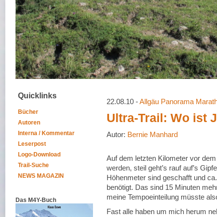
Quicklinks
22.08.10 -
Allgäu Panorama Marat
Bücher
Ultra-Trail: Wo ist 
Autoren
Interna / Kommentar
Autor:
Bernie Manhard
Leserpost
Logo-Download
Auf dem letzten Kilometer vor dem 
Trail-Suche
werden, steil geht’s rauf auf’s Gipf
NEWS MAGAZIN
Höhenmeter sind geschafft und ca.
benötigt. Das sind 15 Minuten mehr
meine Tempoeinteilung müsste also
Das M4Y-Buch
Fast alle haben um mich herum ne