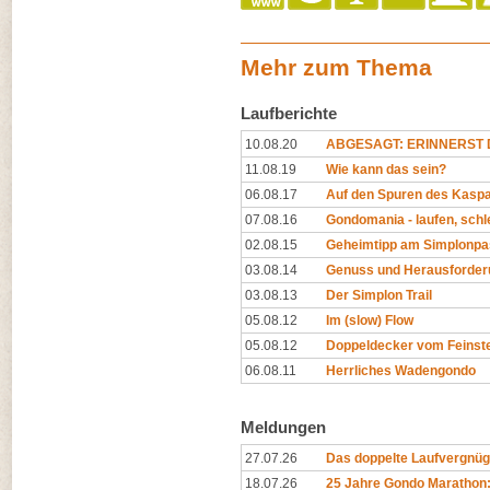
Mehr zum Thema
Laufberichte
10.08.20
ABGESAGT: ERINNERST D
11.08.19
Wie kann das sein?
06.08.17
Auf den Spuren des Kaspa
07.08.16
Gondomania - laufen, sch
02.08.15
Geheimtipp am Simplonpa
03.08.14
Genuss und Herausforder
03.08.13
Der Simplon Trail
05.08.12
Im (slow) Flow
05.08.12
Doppeldecker vom Feinst
06.08.11
Herrliches Wadengondo
Meldungen
27.07.26
Das doppelte Laufvergnüg
18.07.26
25 Jahre Gondo Marathon: