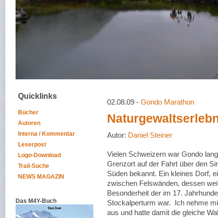
Quicklinks
02.08.09 -
Gondo Marathon
Bücher
Naturgewaltserlebn
Autoren
Interna / Kommentar
Autor:
Daniel Steiner
Leserpost
Vielen Schweizern war Gondo lang
Logo-Download
Grenzort auf der Fahrt über den S
Trail-Suche
Süden bekannt. Ein kleines Dorf,
NEWS MAGAZIN
zwischen Felswänden, dessen wei
Besonderheit der im 17. Jahrhunde
Das M4Y-Buch
Stockalperturm war. Ich nehme mi
aus und hatte damit die gleiche W