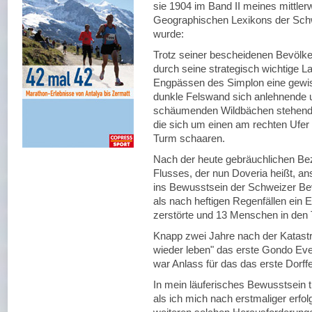
sie 1904 im Band II meines mittler
Geographischen Lexikons der Schw
wurde:
Trotz seiner bescheidenen Bevölke
durch seine strategisch wichtige L
Engpässen des Simplon eine gewiss
dunkle Felswand sich anlehnende u
schäumenden Wildbächen stehende
die sich um einen am rechten Ufer
Turm schaaren.
Nach der heute gebräuchlichen Bez
Flusses, der nun Doveria heißt, ans
ins Bewusstsein der Schweizer Be
als nach heftigen Regenfällen ein 
zerstörte und 13 Menschen in den T
Knapp zwei Jahre nach der Katastr
wieder leben" das erste Gondo Even
war Anlass für das das erste Dorff
In mein läuferisches Bewusstsein t
als ich mich nach erstmaliger erfo