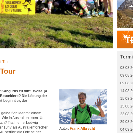
Term
-Trail
08.08.2
Tour
09.08.2
09.08.2
14.08.2
t Kängurus zu tun? Wölfe, ja
e Beuteltiere? Die Lösung der
15.08.2
rt beginnt er, der
15.08.2
, gelbe Schilder mit einem
23.08.2
. Wie in Australien eben. Und
29.08.2
h? Tja, hier ist Ludwig
r 1847 als Australienforscher
Autor:
Frank Albrecht
04.09.2
L berührt die Orte seiner