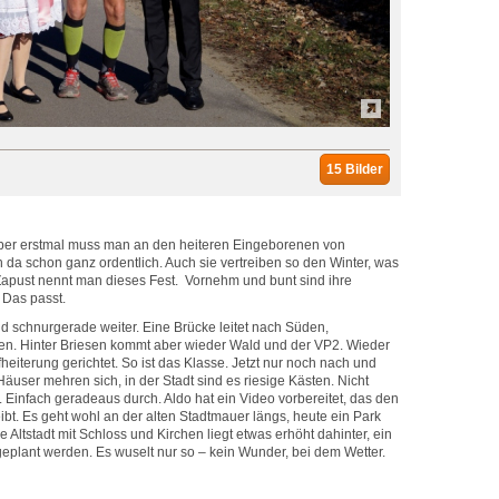
15 Bilder
Aber erstmal muss man an den heiteren Eingeborenen von
 da schon ganz ordentlich. Auch sie vertreiben so den Winter, was
 Zapust nennt man dieses Fest. Vornehm und bunt sind ihre
 Das passt.
 schnurgerade weiter. Eine Brücke leitet nach Süden,
n. Hinter Briesen kommt aber wieder Wald und der VP2. Wieder
fheiterung gerichtet. So ist das Klasse. Jetzt nur noch nach und
äuser mehren sich, in der Stadt sind es riesige Kästen. Nicht
. Einfach geradeaus durch. Aldo hat ein Video vorbereitet, das den
bt. Es geht wohl an der alten Stadtmauer längs, heute ein Park
ie Altstadt mit Schloss und Kirchen liegt etwas erhöht dahinter, ein
geplant werden. Es wuselt nur so – kein Wunder, bei dem Wetter.