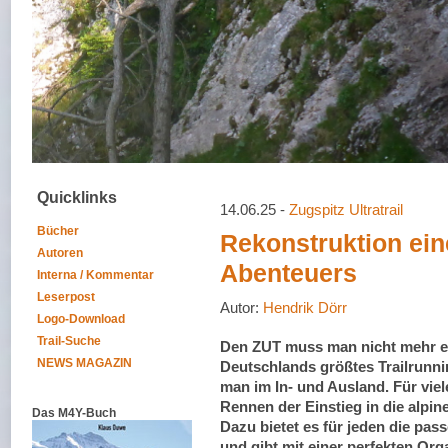
Quicklinks
14.06.25 -
Zugspitz Ultratrail
Bücher
Rekonstruktion ein
Autoren
Abenteuers
Interna / Kommentar
Leserpost
Autor:
Hendrik Dörr
Logo-Download
Trail-Suche
Den ZUT muss man nicht mehr er
NEWS MAGAZIN
Deutschlands größtes Trailrunn
man im In- und Ausland. Für viele
Rennen der Einstieg in die alpin
Das M4Y-Buch
Dazu bietet es für jeden die pas
und gibt mit einer perfekten Org