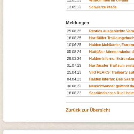
12.05.13
Willkommen im Urwald
13.05.12
Schwarze Pfade
Meldungen
25.08.25
Restlos ausgebuchte Verans
18.08.25
Hartfüßler Trail ausgebuch
10.06.25
Halden Mohikaner, Extrem-
05.08.24
Hatfüßler können wieder d
29.03.24
Halden-Inferno: Extreml
31.07.23
Hartfüssler Trail zum erst
25.04.23
VIKI PEAKS: Trailparty auf
04.04.23
Halden Inferno: Das Saarp
30.08.22
Neuschwander gewinnt da
18.08.22
Saarländisches Duell beim 
Zurück zur Übersicht