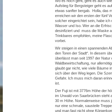
Wo es hoch geht, geht es auch wi
Aufstieg für Bergsteiger geht es au
etwas sanfter bergab. Holla, das
erreichen wir den ersten der fünf V
solcher eingerichtet sein, habe ich
Wasser und Iso. Wer an die Erfri
desinfiziert und muss die Maske au
Trinkbares empfohlen, meine Flasch
vorbei.
Wir steigen in einen spannenden Ab
den Toren der Stadt“. In diesem ü
überlässt man seit 1997 der Natur 
Waldbewirtschaftung, nur allernöt
glaubt gar nicht, wie viele Bäume
sich über den Weg legen. Die Szene
Gefahr. Ich muss mich daran erinne
ist.
Der Fuji ist mit 3776m Höhe der h
im Urwald von Saarbrücken steht au
30 m Höhe. Normalerweise muss jed
nur eine schmale, sausteile Treppe 
und man fast nicht ohne Körperkon