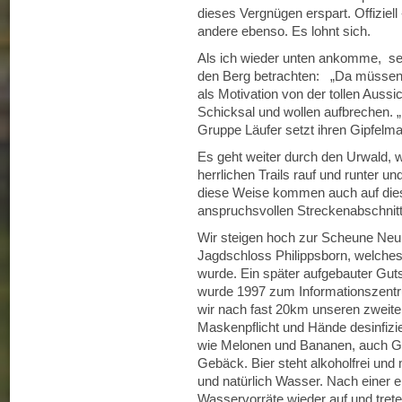
dieses Vergnügen erspart. Offiziell
andere ebenso. Es lohnt sich.
Als ich wieder unten ankomme, sehe
den Berg betrachten: „Da müssen 
als Motivation von der tollen Auss
Schicksal und wollen aufbrechen. „D
Gruppe Läufer setzt ihren Gipfelma
Es geht weiter durch den Urwald, 
herrlichen Trails rauf und runter 
diese Weise kommen auch auf dies
anspruchsvollen Streckenabschni
Wir steigen hoch zur Scheune Neuh
Jagdschloss Philippsborn, welches 
wurde. Ein später aufgebauter Gu
wurde 1997 zum Informationszent
wir nach fast 20km unseren zweite
Maskenpflicht und Hände desinfizier
wie Melonen und Bananen, auch G
Gebäck. Bier steht alkoholfrei und
und natürlich Wasser. Nach einer e
Wasservorräte wieder auf und trete