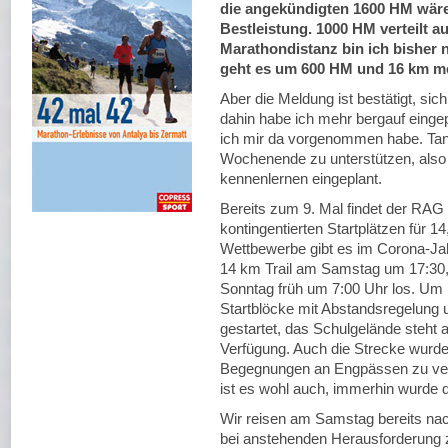
die angekündigten 1600 HM wäre
Bestleistung. 1000 HM verteilt au
Marathondistanz bin ich bisher n
geht es um 600 HM und 16 km m
Aber die Meldung ist bestätigt, sich
dahin habe ich mehr bergauf einge
ich mir da vorgenommen habe. Tanja
Wochenende zu unterstützen, also
kennenlernen eingeplant.
Bereits zum 9. Mal findet der RAG H
kontingentierten Startplätzen für 
Wettbewerbe gibt es im Corona-Jahr
14 km Trail am Samstag um 17:30, f
Sonntag früh um 7:00 Uhr los. Um 10
Startblöcke mit Abstandsregelung u
gestartet, das Schulgelände steht
Verfügung. Auch die Strecke wurde 
Begegnungen an Engpässen zu ver
ist es wohl auch, immerhin wurde
Wir reisen am Samstag bereits nac
bei anstehenden Herausforderung zu