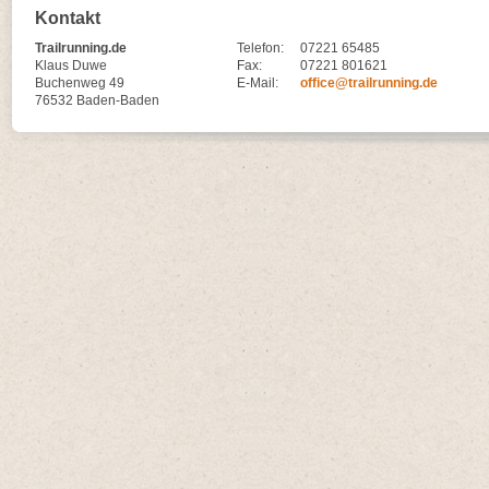
Kontakt
Trailrunning.de
Telefon:
07221 65485
Klaus Duwe
Fax:
07221 801621
Buchenweg 49
E-Mail:
office@trailrunning.de
76532 Baden-Baden