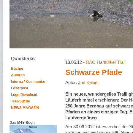
Quicklinks
13.05.12 -
RAG Hartfüßler Trail
Bücher
Schwarze Pfade
Autoren
Interna / Kommentar
Autor:
Joe Kelbel
Leserpost
Ein neues, wundergeiles Trailligh
Logo-Download
Läuferhimmel erschienen: Der Har
Trail-Suche
250 Jahre Bergbau auf schwarze
NEWS MAGAZIN
Pfaden an einem einzigen Tag. Ei
Laufvergnügen.
Das M4Y-Buch
Am 30.06.2012 ist es vorbei, der 
im Saarland wird eingestellt. Aber a