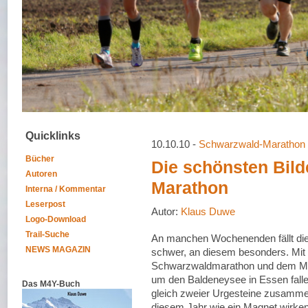
Quicklinks
10.10.10 -
Schwarzwald-Marathon
Bücher
Die schönsten Bil
Autoren
Marathon
Interna / Kommentar
Leserpost
Autor:
Klaus Duwe
Logo-Download
Trail-Suche
An manchen Wochenenden fällt di
NEWS MAGAZIN
schwer, an diesem besonders. Mi
Schwarzwaldmarathon und dem M
um den Baldeneysee in Essen falle
Das M4Y-Buch
gleich zweier Urgesteine zusamme
diesem Jahr wie ein Magnet wirke