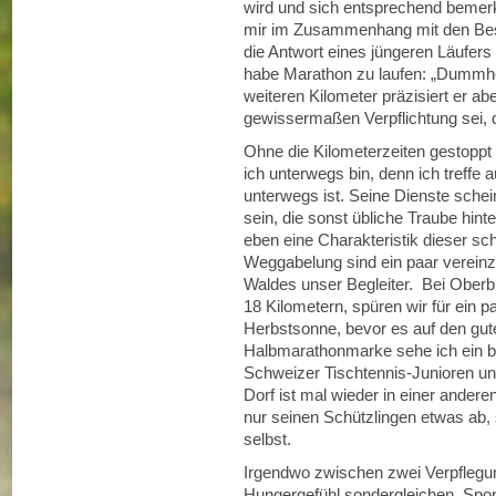
wird und sich entsprechend bemer
mir im Zusammenhang mit den Bes
die Antwort eines jüngeren Läufer
habe Marathon zu laufen: „Dummhei
weiteren Kilometer präzisiert er ab
gewissermaßen Verpflichtung sei, d
Ohne die Kilometerzeiten gestoppt
ich unterwegs bin, denn ich treffe a
unterwegs ist. Seine Dienste schei
sein, die sonst übliche Traube hint
eben eine Charakteristik dieser s
Weggabelung sind ein paar vereinze
Waldes unser Begleiter. Bei Oberb
18 Kilometern, spüren wir für ein pa
Herbstsonne, bevor es auf den gu
Halbmarathonmarke sehe ich ein be
Schweizer Tischtennis-Junioren u
Dorf ist mal wieder in einer andere
nur seinen Schützlingen etwas ab, 
selbst.
Irgendwo zwischen zwei Verpfleg
Hungergefühl sondergleichen. Spon