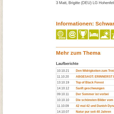
3 Matt, Brigitte (DEU) LG Hohenfe
Informationen: Schwa
Mehr zum Thema
Laufberichte
10.10.21
Den Widrigkeiten zum Trot
11.10.20
ABGESAGT: ERINNERST D
13.10.19
Top of Black Forest
14.10.12
Sanft geschwungen
09.10.11
Der Sommer ist vorbei
10.10.10
Die schönsten Bilder vo
11.10.09
42 mal 42 und Danish Dyn
14.10.07
Natur pur seit 40 Jahren