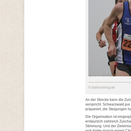
© trailrunning.de
An der Strecke kann die Zurü
verspricht. Schwarzwald pur
präpariert, die Steigungen h
Die Organisation ist eingesp
erstaunlich zahlreich Zuscha
Stimmung. Und der Zieleinla
sich hinter manch einem Cit