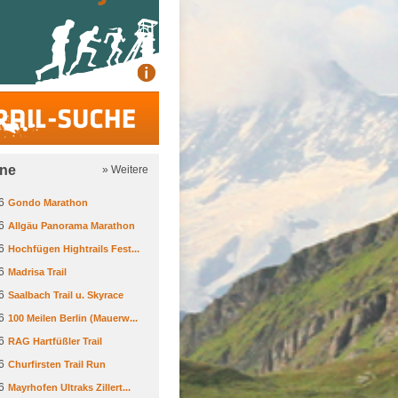
Trail-Suche
ine
» Weitere
6
Gondo Marathon
6
Allgäu Panorama Marathon
6
Hochfügen Hightrails Fest...
6
Madrisa Trail
6
Saalbach Trail u. Skyrace
6
100 Meilen Berlin (Mauerw...
6
RAG Hartfüßler Trail
6
Churfirsten Trail Run
6
Mayrhofen Ultraks Zillert...