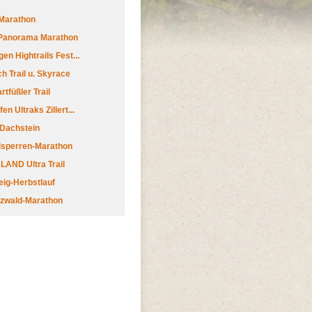
Marathon
 Panorama Marathon
en Hightrails Fest...
h Trail u. Skyrace
tfüßler Trail
n Ultraks Zillert...
 Dachstein
lsperren-Marathon
AND Ultra Trail
ig-Herbstlauf
zwald-Marathon