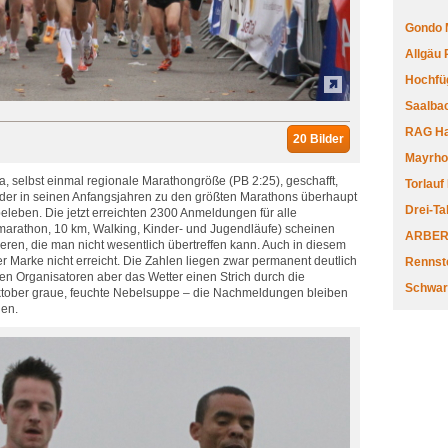
Gondo 
Allgäu
Hochfüg
Saalbac
RAG Har
20 Bilder
Mayrhofe
, selbst einmal regionale Marathongröße (PB 2:25), geschafft,
Torlauf
er in seinen Anfangsjahren zu den größten Marathons überhaupt
Drei-Ta
beleben. Die jetzt erreichten 2300 Anmeldungen für alle
marathon, 10 km, Walking, Kinder- und Jugendläufe) scheinen
ARBERL
eren, die man nicht wesentlich übertreffen kann. Auch in diesem
r Marke nicht erreicht. Die Zahlen liegen zwar permanent deutlich
Rennste
en Organisatoren aber das Wetter einen Strich durch die
Schwar
ktober graue, feuchte Nebelsuppe – die Nachmeldungen bleiben
gen.