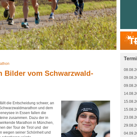
Term
athon
08.08.2
n Bilder vom Schwarzwald-
09.08.2
09.08.2
14.08.2
15.08.2
lt die Entscheidung schwer, an
 Schwarzwaldmarathon und dem
15.08.2
neysee in Essen fallen die
23.08.2
steine zusammen. Dazu der in
 wirkende Marathon in München,
29.08.2
en der Tour de Tirol und der
n wegen seiner Schönheit und
04.09.2