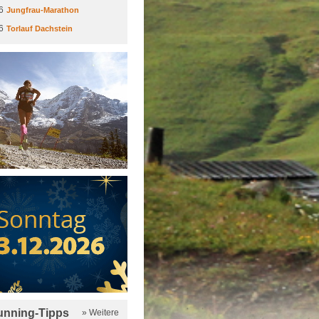
6
Jungfrau-Marathon
6
Torlauf Dachstein
running-Tipps
» Weitere