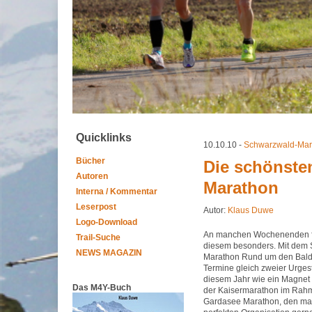
Quicklinks
10.10.10 -
Schwarzwald-Mar
Bücher
Die schönste
Autoren
Marathon
Interna / Kommentar
Leserpost
Autor:
Klaus Duwe
Logo-Download
An manchen Wochenenden fäl
Trail-Suche
diesem besonders. Mit dem
NEWS MAGAZIN
Marathon Rund um den Balde
Termine gleich zweier Urge
diesem Jahr wie ein Magnet
Das M4Y-Buch
der Kaisermarathon im Rahm
Gardasee Marathon, den ma