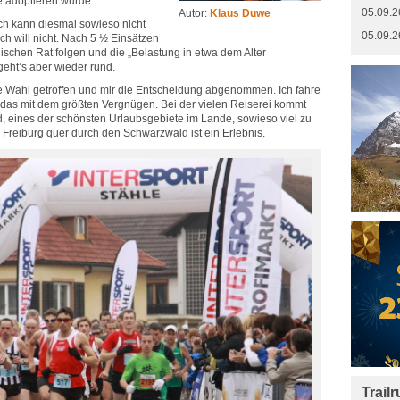
e adoptieren würde.
05.09.2
Autor:
Klaus Duwe
ich kann diesmal sowieso nicht
05.09.2
ich will nicht. Nach 5 ½ Einsätzen
nischen Rat folgen und die „Belastung in etwa dem Alter
eht’s aber wieder rund.
e Wahl getroffen und mir die Entscheidung abgenommen. Ich fahre
 das mit dem größten Vergnügen. Bei der vielen Reiserei kommt
, eines der schönsten Urlaubsgebiete im Lande, sowieso viel zu
 Freiburg quer durch den Schwarzwald ist ein Erlebnis.
Trail