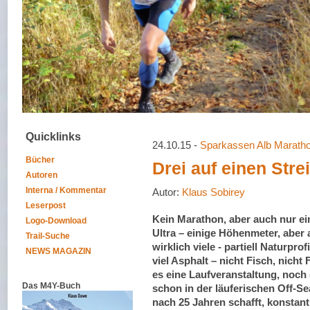
Quicklinks
24.10.15 -
Sparkassen Alb Marath
Bücher
Drei auf einen Stre
Autoren
Interna / Kommentar
Autor:
Klaus Sobirey
Leserpost
Kein Marathon, aber auch nur ei
Logo-Download
Ultra – einige Höhenmeter, aber 
Trail-Suche
wirklich viele - partiell Naturprof
NEWS MAGAZIN
viel Asphalt – nicht Fisch, nicht
es eine Laufveranstaltung, noch 
Das M4Y-Buch
schon in der läuferischen Off-S
nach 25 Jahren schafft, konstant