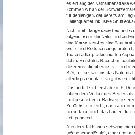
es entlang der Katharinenstraße we
kommen wir an der Schwerzerhalle,
für denjenigen, der bereits am Tag
Hallenquartier inklusive Shuttlebu
Nicht mehr lange dauert es und wi
folgend, ein in die Natur und dürf
das Markenzeichen des Albmarathons
Gelb- und Rottönen eingefärbten L
Tourenradler prädestinierten Aspha
dahin. Ein stetes Rauschen begleit
die Rems, die überaus still und meis
B29, mit der wir uns das Naturidyll
allerdings ebenfalls so gut wie nich
Das ändert sich erst ab km 6. De
folgen dem Verlauf des Beutentals. 
mal geschotterter Radweg unseren
Zunächst nur leicht, dann aber im
bemerkbar, doch das Laufen durch d
entspannend.
Aus dem Tal hinaus schwingt sich
„Wäscherschlössle“, einer über de