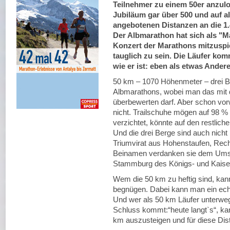
Teilnehmer zu einem 50er anzul
Jubiläum gar über 500 und auf al
angebotenen Distanzen an die 1.4
Der Albmarathon hat sich als "Mar
Konzert der Marathons mitzuspie
tauglich zu sein. Die Läufer kom
wie er ist: eben als etwas Ande
50 km – 1070 Höhenmeter – drei Be
Albmarathons, wobei man das mit de
überbewerten darf. Aber schon vor
nicht. Trailschuhe mögen auf 98 % 
verzichtet, könnte auf den restlic
Und die drei Berge sind auch nicht
Triumvirat aus Hohenstaufen, Rech
Beinamen verdanken sie dem Umsta
Stammburg des Königs- und Kaiserg
Wem die 50 km zu heftig sind, kan
begnügen. Dabei kann man ein echt
Und wer als 50 km Läufer unterw
Schluss kommt:“heute langt`s“, ka
km auszusteigen und für diese Dis