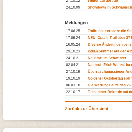
27.10.12
Winter auf der Alb
24.10.09
Showdown im Schwäbisch
Meldungen
17.06.25
Trailrunner erobern die S
17.09.24
NEU: Ostalb-Trail über 37
16.05.24
Diverse Änderungen bei s
29.10.23
Indian Summer auf der Al
24.10.21
Neustart im Schwerzer
02.04.21
Nachruf: Erich Wenzel ist 
27.10.19
Überraschungssieger An
19.10.19
Goldener Oktobertag soll 
06.03.18
Die Wertungsläufe des 26
22.10.17
Teilnehmer-Rekorde auf d
Zurück zur Übersicht