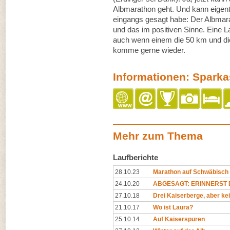
Albmarathon geht. Und kann eigentl
eingangs gesagt habe: Der Albmar
und das im positiven Sinne. Eine L
auch wenn einem die 50 km und die
komme gerne wieder.
Informationen: Spark
Mehr zum Thema
Laufberichte
28.10.23
Marathon auf Schwäbisch
24.10.20
ABGESAGT: ERINNERST D
27.10.18
Drei Kaiserberge, aber ke
21.10.17
Wo ist Laura?
25.10.14
Auf Kaiserspuren