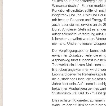
Stuifen an. Ein Schotterweg führt u
Wiesenlandschaft. Fahnen markiere
Konditionell geplättet süffle ich m
Isogetränk und Tee, Cola und Bouill
mir besser. Bananen und Energy-Ri
auch, aber die mittlerweile an die 2
Durst. An dieser Stelle ist es an d
ausgezeichnete Versorgung auszusp
Kilometer verwöhnt werden. Verdur
niemand. Und emotionalen Zuspruc
Der Verpflegungsposten kennzeichn
erwähnten Zusatzschleife, die ein g
Asphaltweg führt zunächst in eine
Tannweiler ein letztes Mal einen 
Erst oben angekommen wird unser Z
Leonhard geweihte Reiterleskapelle.
die ausladende Linde, die sie fast
Jahre älter sein. Auf einem lausch
bekannten Asphaltweg geht es zu
Stuifenrundkurs. Gut 35 km sind ge
Die nächsten Kilometer, auf einem
Wald um den Stuifen herum führend,