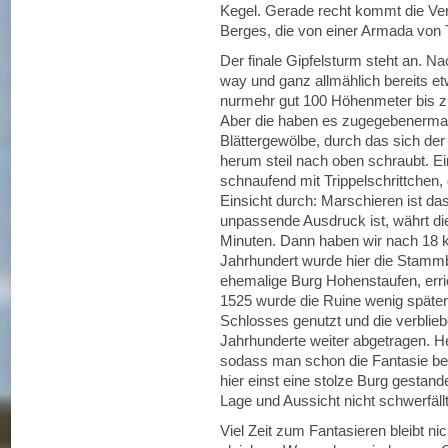
Kegel. Gerade recht kommt die Ver
Berges, die von einer Armada von
Der finale Gipfelsturm steht an. 
way und ganz allmählich bereits e
nurmehr gut 100 Höhenmeter bis 
Aber die haben es zugegebenermaße
Blättergewölbe, durch das sich de
herum steil nach oben schraubt. E
schnaufend mit Trippelschrittchen, 
Einsicht durch: Marschieren ist da
unpassende Ausdruck ist, währt di
Minuten. Dann haben wir nach 18 km
Jahrhundert wurde hier die Stammb
ehemalige Burg Hohenstaufen, erri
1525 wurde die Ruine wenig später
Schlosses genutzt und die verblie
Jahrhunderte weiter abgetragen. H
sodass man schon die Fantasie be
hier einst eine stolze Burg gestan
Lage und Aussicht nicht schwerfällt
Viel Zeit zum Fantasieren bleibt ni