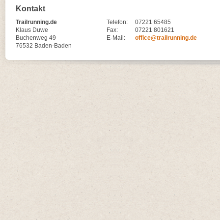
Kontakt
Trailrunning.de
Telefon:
07221 65485
Klaus Duwe
Fax:
07221 801621
Buchenweg 49
E-Mail:
office@trailrunning.de
76532 Baden-Baden