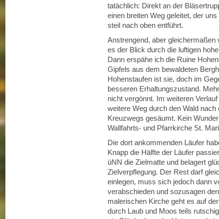
tatächlich: Direkt an der Bläsertru
einen breiten Weg geleitet, der uns
steil nach oben entführt.
Anstrengend, aber gleichermaßen 
es der Blick durch die luftigen hoh
Dann erspähe ich die Ruine Hohenr
Gipfels aus dem bewaldeten Bergha
Hohenstaufen ist sie, doch im Gege
besseren Erhaltungszustand. Mehr a
nicht vergönnt. Im weiteren Verlau
weitere Weg durch den Wald nach o
Kreuzwegs gesäumt. Kein Wunder: 
Wallfahrts- und Pfarrkirche St. Maria
Die dort ankommenden Läufer haben 
Knapp die Hälfte der Läufer passie
üNN die Zielmatte und belagert glüc
Zielverpflegung. Der Rest darf glei
einlegen, muss sich jedoch dann 
verabschieden und sozusagen den
malerischen Kirche geht es auf de
durch Laub und Moos teils rutschig