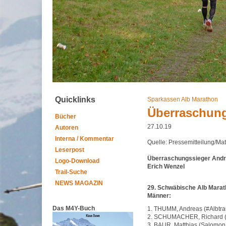
Quicklinks
Sparkassen Alb Marathon
Überraschun
Bücher
27.10.19
Autoren
Interna / Kommentar
Quelle: Pressemitteilung/Ma
Leserpost
Überraschungssieger Andr
Logo-Download
Erich Wenzel
Trail-Suche
NEWS MAGAZIN
29. Schwäbische Alb Marat
Männer:
Das M4Y-Buch
1. THUMM, Andreas (#Albtra
2. SCHUMACHER, Richard (
3. BAUR, Matthias (Salomon