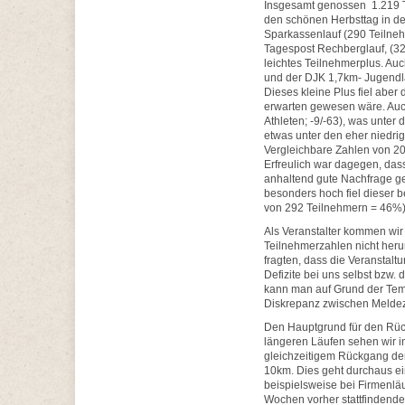
Insgesamt genossen 1.219 T
den schönen Herbsttag in de
Sparkassenlauf (290 Teilneh
Tagespost Rechberglauf, (32
leichtes Teilnehmerplus. Auc
und der DJK 1,7km- Jugendlau
Dieses kleine Plus fiel aber
erwarten gewesen wäre. Auch 
Athleten; -9/-63), was unter
etwas unter den eher niedri
Vergleichbare Zahlen von 201
Erfreulich war dagegen, dass
anhaltend gute Nachfrage gen
besonders hoch fiel dieser b
von 292 Teilnehmern = 46%)
Als Veranstalter kommen wir
Teilnehmerzahlen nicht herum
fragten, dass die Veranstalt
Defizite bei uns selbst bzw.
kann man auf Grund der Tem
Diskrepanz zwischen Meldeza
Den Hauptgrund für den Rüc
längeren Läufen sehen wir 
gleichzeitigem Rückgang der
10km. Dies geht durchaus ei
beispielsweise bei Firmenläu
Wochen vorher stattfindend