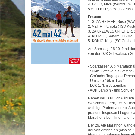
4. GOLD, Mike (#Albtraum10
5.SELLNER, Alex (LG Passa
Frauen:
1. SPANHEIMER, Suse (WWG
2. VEITH, Pamela (TSV Kust
3. ZAKRZEWESKI-HEITER, Sy
4. KÖTZLE, Sandra (LG Maue
5. KÖNIG, Katja (SC Önsbac
Am Samstag, 26.10. fand der
von der DJK Schwäbisch Gmü
- Sparkassen Alb Marathon 
- 50km- Strecke als Stafette (
- Gmünder Tagespost Rechbe
- Umicore 10km- Lauf
- DJK 1,7km Jugendlauf
- AOK Bambini- und Schülerl
Neben der DJK Schwäbisch 
Wäschenbeuren, TSGV Rechb
wichtige Partnervereine. A
präsent. Insgesamt trugen ca
Marathons bei. Ihnen allen 
Der 29. Alb Marathon war gle
der von Anfang an (also seit 