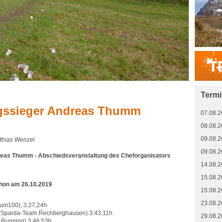
Term
gssieger Andreas Thumm
07.08.2
08.08.2
09.08.2
tthias Wenzel
09.08.2
eas Thumm - Abschiedsveranstaltung des Cheforganisators
14.08.2
15.08.2
hon am 26.10.2019
15.08.2
23.08.2
um100), 3:27,24h
Sparda-Team Rechberghausen) 3:43,11h
29.08.2
 Running) 3:46,53h