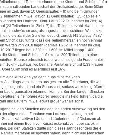
eilnehmer und Teilnehmerinnen (ohne Kinder- und Schülerläufe)
r traumhaft bunten Landschaft der Dreikaiserberge. Beim 50km-
mer im Ziel, davon 10 Genussläufer; + 8) und beim Gmünder
2 Teilnehmer im Ziel, davon 11 Genussläufer; +15) gab es ein
h konnten der Umicore 10km- Lauf (292 Teilnehmer im Ziel; -4)
f (23 Teilnehmer im Ziel / -7) ihre Teilnehmerzahl etwa halten.
 deutlich schwächer aus, als angesichts des schönen Wetters zu
ging die Zahl der Stafetten deutlich zurück (41 Stafetten/ 287
 dem Strich dazu führte, dass die Teilnehmerzahlen noch einmal
gen Werten von 2018 lagen (damals 1.252 Teilnehmer im Ziel).
0-2017 liegen bei 1.220 bis 1.600, im Mittel knapp 1.400.
 die Kinder- und Schülerläufe mit ca. 200 Teilnehmern eine
ießen. Ebenso erfreulich ist der weiter steigende Frauenanteil;
eim 10km- Lauf aus, wo beinahe Parität erreicht ist (133 Frauen
. Über 50km sind es allerdings erst 16%.
 um eine kurze Analyse der für uns mittelmäßigen
. Allerdings versicherten uns gestern alle Teilnehmer, die wir
ung toll organisiert und ein Genuss sei, sodass wir keine größeren
 der Lauforganisation erkennen können. Bei den langen Strecken
peraturen eine höhere Abbrecherquote ins Feld führen, da die
hl und Läufern im Ziel etwas größer war als sonst.
kgang bei den Stafetten und den fehlenden Aufschwung bei den
in der allgemeinen Zunahme von Laufveranstaltungen bei
 Gesamtzahl aktiver Läufer und Läuferinnen auf Distanzen ab
nher mit einem Boom von Kurzstreckenaktiven über ca. 5km,
fen. Bei den Stafetten dürfte sich dieses Jahr besonders der 4
e Remstalmarathon ausgewirkt haben, denn nicht alle Menschen