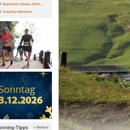
6
Mayrhofen Ultraks Zillert...
6
Jungfrau-Marathon
running-Tipps
» Weitere