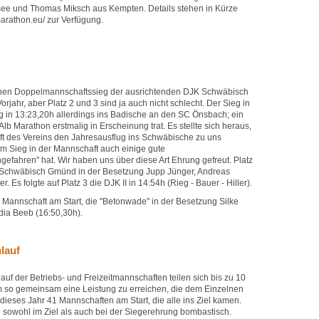
e und Thomas Miksch aus Kempten. Details stehen in Kürze
arathon.eu/ zur Verfügung.
inen Doppelmannschaftssieg der ausrichtenden DJK Schwäbisch
rjahr, aber Platz 2 und 3 sind ja auch nicht schlecht. Der Sieg in
 in 13:23,20h allerdings ins Badische an den SC Önsbach; ein
lb Marathon erstmalig in Erscheinung trat. Es stellte sich heraus,
t des Vereins den Jahresausflug ins Schwäbische zu uns
m Sieg in der Mannschaft auch einige gute
gefahren" hat. Wir haben uns über diese Art Ehrung gefreut. Platz
K Schwäbisch Gmünd in der Besetzung Jupp Jünger, Andreas
 Es folgte auf Platz 3 die DJK II in 14:54h (Rieg - Bauer - Hiller).
Mannschaft am Start, die "Betonwade" in der Besetzung Silke
dia Beeb (16:50,30h).
nlauf
lauf der Betriebs- und Freizeitmannschaften teilen sich bis zu 10
m so gemeinsam eine Leistung zu erreichen, die dem Einzelnen
n dieses Jahr 41 Mannschaften am Start, die alle ins Ziel kamen.
 sowohl im Ziel als auch bei der Siegerehrung bombastisch.