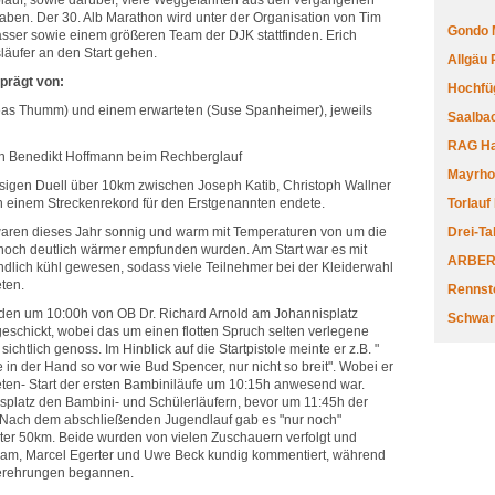
lauf, sowie darüber, viele Weggefährten aus den vergangenen
aben. Der 30. Alb Marathon wird unter der Organisation von Tim
Gondo 
ser sowie einem größeren Team der DJK stattfinden. Erich
läufer an den Start gehen.
Allgäu
eprägt von:
Hochfüg
eas Thumm) und einem erwarteten (Suse Spanheimer), jeweils
Saalbac
RAG Har
on Benedikt Hoffmann beim Rechberglauf
Mayrhofe
sigen Duell über 10km zwischen Joseph Katib, Christoph Wallner
 einem Streckenrekord für den Erstgenannten endete.
Torlauf
ren dieses Jahr sonnig und warm mit Temperaturen von um die
Drei-Ta
s noch deutlich wärmer empfunden wurden. Am Start war es mit
ARBERL
ndlich kühl gewesen, sodass viele Teilnehmer bei der Kleiderwahl
ten.
Rennste
den um 10:00h von OB Dr. Richard Arnold am Johannisplatz
Schwar
eschickt, wobei das um einen flotten Spruch selten verlegene
ichtlich genoss. Im Hinblick auf die Startpistole meinte er z.B. "
 in der Hand so vor wie Bud Spencer, nur nicht so breit". Wobei er
ten- Start der ersten Bambiniläufe um 10:15h anwesend war.
platz den Bambini- und Schülerläufern, bevor um 11:45h der
. Nach dem abschließenden Jugendlauf gab es "nur noch"
äter 50km. Beide wurden von vielen Zuschauern verfolgt und
tram, Marcel Egerter und Uwe Beck kundig kommentiert, während
gerehrungen begannen.