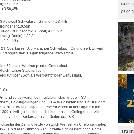
0) 3:56,29h
04.09.2
u) 3:58,45h
05.09.2
 Autowelt Schwäbisch Gmünd) 4:03,44h
erdingen) 4:19,59h
lwia (POL / Team AR-Sport) 4:22,28h
rweg, Berlin) 4:32,34h
h) 4:45,09h
 29. Sparkassen Alb Marathon Schwäbisch Gmünd statt. Er wird
nd organisiert. Es gab folgende Wettkämpfe:
über 50km als Wettkampf oder Genusslauf.
Reich- Jaiser Stafettenlauf).
rglauf über 25km als Wettkampf oder Genusslauf.
äufe
Gmünd selbst waren beim Jubiläumslauf wieder TSV
erg, TV Wißgoldingen und TSGV Waldstetten und TV Straßdorf
uch DRK, THW und Jugendfeuerwehr waren in der Organisation
. 300 freiwillige Helfer und Helferinnen zum Gelingen des Alb
ein herzliches Dankeschön von Seiten der DJK.
ichzeitig der 29. und letzte von Erich Wenzel als Cheforganisator,
1991) in dieser Funktion war. Er freute sich gestern noch einmal
Trail