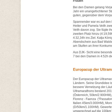
Frauen
Bei den Damen gelang Vorja
Jahr ein unangefochtener Sta
guten, gegenüber dem Vorjah
Spannender war es auf den P
Heiter und Pamela Veith zwe
Veith davon zog. Sie fügte i
zweiten Platz hinzu (4:19,59h
4:32,34h ins Ziel. Katja Kö
Abendschein aus Bad Waldsee
am Stuifen an ihrer Konkurre
Aus DJK- Sicht eine besonder
7 bei den Damen in 4:52h d
Europacup der Ultram
Der Europacup der Ultramara
Ländern. Seine Grundidee is
bessere Vernetzung der Lä
Ultramarathons bestand 201
(Österreich, 50km/2.900HM),
Florenz - Faenza ("Passator
Italien 45km/3.000HM), Mo
(D/50km/1.100HM). Gewertet 
umgerechnet auf die 100km "