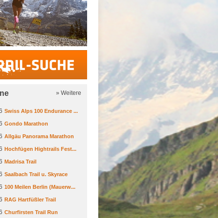
Trail-Suche
ine
» Weitere
6
Swiss Alps 100 Endurance ...
6
Gondo Marathon
6
Allgäu Panorama Marathon
6
Hochfügen Hightrails Fest...
6
Madrisa Trail
6
Saalbach Trail u. Skyrace
6
100 Meilen Berlin (Mauerw...
6
RAG Hartfüßler Trail
6
Churfirsten Trail Run