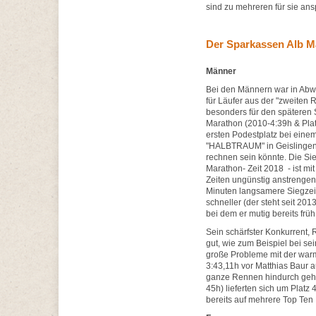
sind zu mehreren für sie ansp
Der Sparkassen Alb M
Männer
Bei den Männern war in Abw
für Läufer aus der "zweiten 
besonders für den späteren 
Marathon (2010-4:39h & Platz
ersten Podestplatz bei einem
"HALBTRAUM" in Geislingen ge
rechnen sein könnte. Die Si
Marathon- Zeit 2018 - ist mi
Zeiten ungünstig anstrenge
Minuten langsamere Siegzeit
schneller (der steht seit 201
bei dem er mutig bereits frü
Sein schärfster Konkurrent, 
gut, wie zum Beispiel bei sei
große Probleme mit der warm
3:43,11h vor Matthias Baur au
ganze Rennen hindurch gehalt
45h) lieferten sich um Platz
bereits auf mehrere Top Ten