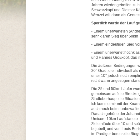
über einen reibungslosen Ab
Jahren wieder getroffen zu h
Schwarzkopf und Dietmar Käs
Wenzel will dann als Genuss
Sportlich wurde der Lauf g
- Einem unerwarteten (Andr
sehr klaren Sieg über 50km
- Einem eindeutigen Sieg v
- Einem unerwartet hochklas
und Hannes Großkopf, das in
Die äußeren Bedingungen wa
20° Grad, die individuell al
unter 10° jedoch noch empfi
recht warm angezogen starte
Die 25 und 50km Läufer wur
gemeinsam auf die Strecke g
Stadtoberhaupt die Situation s
Ich komme mir mit der Knarre
auch noch beim -unbewaffne
Danach gehörte der Johannis
Umicore 10km Lauf startete
Zieleinläufe über 10 und sp
bejubelt, und von Louis Ber
im Prediger bereits die Sie