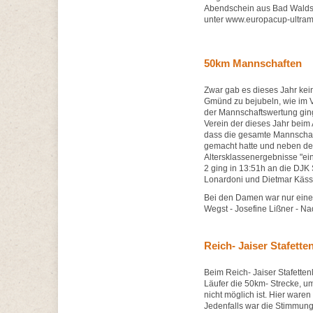
Abendschein aus Bad Waldse
unter www.europacup-ultram
50km Mannschaften
Zwar gab es dieses Jahr ke
Gmünd zu bejubeln, wie im Vo
der Mannschaftswertung ging
Verein der dieses Jahr beim A
dass die gesamte Mannschaf
gemacht hatte und neben de
Altersklassenergebnisse "ein
2 ging in 13:51h an die DJ
Lonardoni und Dietmar Kässer.
Bei den Damen war nur eine 
Wegst - Josefine Lißner - Na
Reich- Jaiser Stafette
Beim Reich- Jaiser Stafetten
Läufer die 50km- Strecke, u
nicht möglich ist. Hier ware
Jedenfalls war die Stimmung