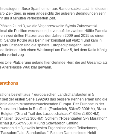
hressiegerin Suse Spanheimer aus Randersacker auch in diesem
rt- Ziel- Sieg, in einer angesichts der äußeren Bedingungen sehr
r um 8 Minuten verbesserten Zeit.
lätzen 2 und 3, wo die Vorjahreszweite Sylwia Zakrzeweski-
imal die Position wechselten, bevor auf der zweiten Hälfte Pamela
hren zwei dritten Plätzen aus den Jahren 2009 und 2015 so einen
). Sandra Kötzle aus Berlin lief konstant auf Platz 4 und kam in
nig aus Önsbach und die spätere Europacupsiegerin Heidi
 lieferten sich einen Wettkampf um Platz 5, bei dem Katia König
ntin vorbei zog.
s tolle Platzierung gelang hier Gerlinde Herr, die auf Gesamtplatz
ie Altersklasse W60 klar gewann.
arathons
thons besteht aus 7 europäischen Landschaftsläufen in 5
t seit der ersten Serie 1992/93 das bessere Kennenlernen und die
ufer in einem zusammenwachsenden Europa. Der Europacup der
9 aus den Läufen in Rouffach (Frankreich, 53km/2.300HM), Bizau
 Belgien ("Grand Trail des Lacs et chateaux", 65km/1.600HM),
e" Italien, 100km/1.300HM), Schlern ("Rosengarten Sky Marathon"
nschau (D/56km/950HM) und Schwäbisch Gmünd
werden die 3 jeweils besten Ergebnisse eines Teilnehmers,
Passatore" als „Standardlauf“. Bei den Damen siegte Heidi