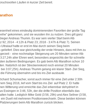
ruchsvollen Läufen in kurzer Zeit bereit.
arathon
esenheit eines eindeutig dominierenden Favoriten der große Tag
Reihe" gekommen, und sie wussten ihn zu nutzen. Dies gilt ganz
Sieger Andreas Thumm. Es war sein vierter Start beim Alb
 92; 2014 - 4:12h & Platz 23; 2018 - 3:47h & Platz 7). Seinen
 Ultralauf hatte er erst im Mai durch seinen Sieg beim
liefert. Dies war gleichzeitig der erste Hinweis, dass mit ihm zu
egerzeit - eine nochmalige Steigerung um 20 Minuten seiner Alb
t 3:27,24h aller Ehren wert, besonders angesichts der für schnelle
nden äußeren Bedingungen. Es gab beim Alb Marathon schon 10
en. Natürlich ist der Streckenrekord noch einmal 20 Minuten
3 bei 3:07,25h). Andreas Thumm gelang ein klarer Start- Ziel Sieg,
h die Führung übernahm und bis ins Ziel ausbaute.
Richard Schumacher, sonst auch immer für eine Zeit unter 2:30h
nem Sieg 2016, lief vom Start bis ins Ziel auf Platz 2. Er hatte
en Witterung und erreichte das Ziel erkennbar dehydriert in
s Essingen in 3:46, 53h, der die dritte Position ebenfalls das
en hatte. Lediglich Mike Gold (3:56, 29h) und Alex Sellner (3:58,
 4 ein Duell mit mehreren Positionswechseln. Diese beiden können
 Platzierungen beim Alb Marathon zurück blicken.