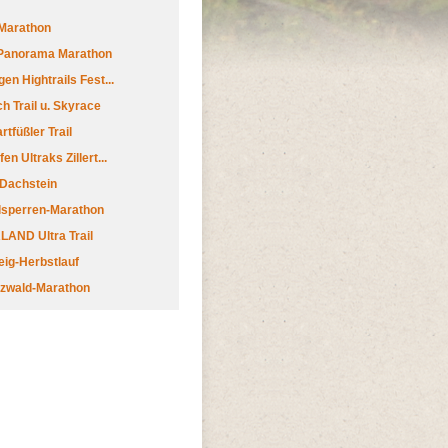
Marathon
 Panorama Marathon
en Hightrails Fest...
h Trail u. Skyrace
tfüßler Trail
n Ultraks Zillert...
 Dachstein
lsperren-Marathon
AND Ultra Trail
ig-Herbstlauf
zwald-Marathon