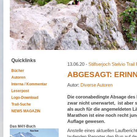
Quicklinks
13.06.20 -
Stilfserjoch Stelvio Trail
Bücher
ABGESAGT: ERINN
Autoren
Interna / Kommentar
Autor:
Diverse Autoren
Leserpost
Die coronabedingte Absage des 
Logo-Download
zwar nicht unerwartet, ist aber 
Trail-Suche
als auch für die angemeldeten Lä
NEWS MAGAZIN
Marathon ist eine noch recht jun
Auflage gewesen.
Das M4Y-Buch
Anstelle eines aktuellen Laufberic
laufenden Reporter den Run auf d