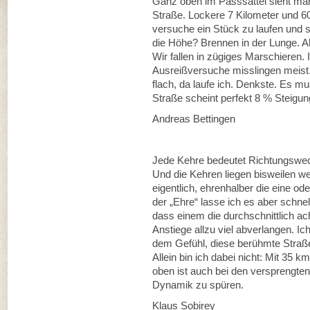
Ganz oben im Passsattel sieht man 
Straße. Lockere 7 Kilometer und 6
versuche ein Stück zu laufen und sc
die Höhe? Brennen in der Lunge. Ab
Wir fallen in zügiges Marschieren. I
Ausreißversuche misslingen meist.
flach, da laufe ich. Denkste. Es m
Straße scheint perfekt 8 % Steigun
Andreas Bettingen
Jede Kehre bedeutet Richtungswe
Und die Kehren liegen bisweilen w
eigentlich, ehrenhalber die eine od
der „Ehre“ lasse ich es aber schne
dass einem die durchschnittlich a
Anstiege allzu viel abverlangen. 
dem Gefühl, diese berühmte Straße
Allein bin ich dabei nicht: Mit 35 k
oben ist auch bei den versprengte
Dynamik zu spüren.
Klaus Sobirey