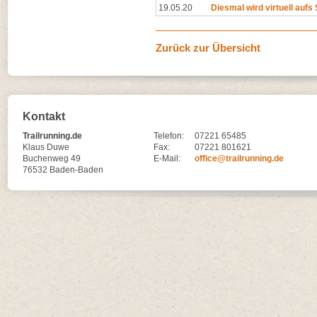
19.05.20
Diesmal wird virtuell aufs 
Zurück zur Übersicht
Kontakt
Trailrunning.de
Telefon:
07221 65485
Klaus Duwe
Fax:
07221 801621
Buchenweg 49
E-Mail:
office@trailrunning.de
76532 Baden-Baden