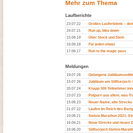
Mehr zum Thema
Laufberichte
23.07.22
Großes Lauferlebnis – de
24.07.21
Run up, bike down
15.06.19
Über Stock und Stein
16.06.18
Für jeden etwas
17.06.17
Run to the magic pass
Meldungen
19.07.26
Gelungene Jubiläumsediti
15.07.26
Jubiläum am Stilfserjoch
20.07.24
Knapp 300 Teilnehmer:inne
23.07.23
Potpurri aus allem, was Tr
15.06.23
Neuer Name, alte Strecke
21.07.22
Laufen im Reich des Bartg
10.06.21
Stelvio Marathon 2021: Ei
16.04.21
Neue Strecke und neues 
16.06.20
Stilfserjoch Stelvio Marat