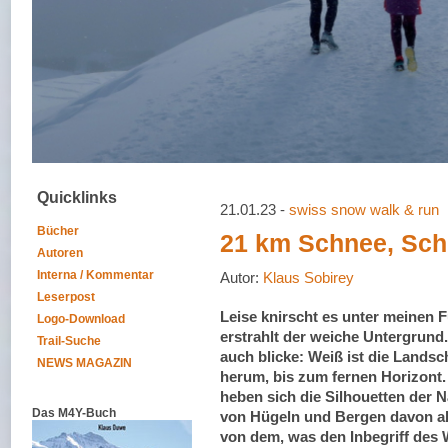
Quicklinks
21.01.23 -
swiss snow walk & run
Bücher
21 km Schnee, Sch
Autoren
Interna / Kommentar
Autor:
Klaus Sobirey
Leserpost
Leise knirscht es unter meinen 
Logo-Download
erstrahlt der weiche Untergrund
Trail-Suche
auch blicke: Weiß ist die Lands
NEWS MAGAZIN
herum, bis zum fernen Horizont. 
heben sich die Silhouetten der Na
Das M4Y-Buch
von Hügeln und Bergen davon ab
von dem, was den Inbegriff des 