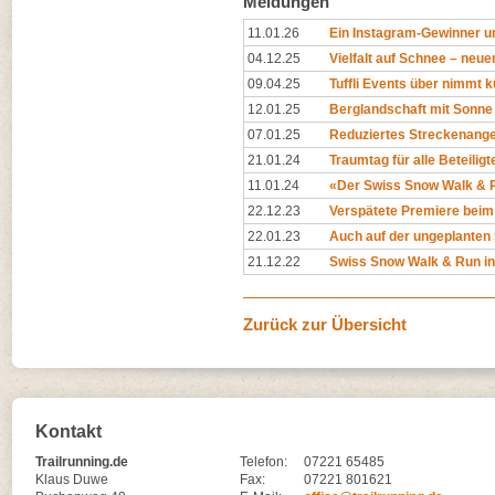
Meldungen
11.01.26
Ein Instagram-Gewinner 
04.12.25
Vielfalt auf Schnee – neu
09.04.25
Tuffli Events über nimmt 
12.01.25
Berglandschaft mit Sonne s
07.01.25
Reduziertes Streckenang
21.01.24
Traumtag für alle Beteiligt
11.01.24
«Der Swiss Snow Walk & Run
22.12.23
Verspätete Premiere beim
22.01.23
Auch auf der ungeplanten
21.12.22
Swiss Snow Walk & Run in 
Zurück zur Übersicht
Kontakt
Trailrunning.de
Telefon:
07221 65485
Klaus Duwe
Fax:
07221 801621