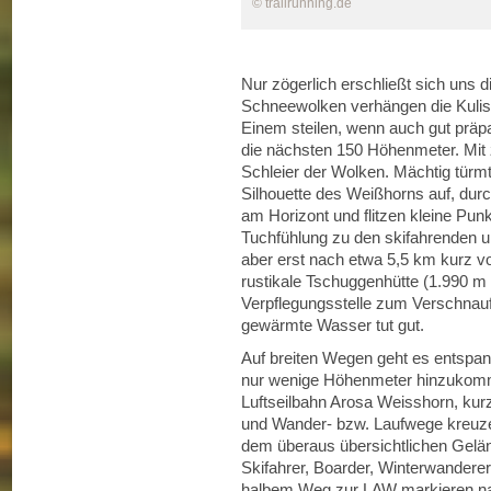
© trailrunning.de
Nur zögerlich erschließt sich uns d
Schneewolken verhängen die Kuliss
Einem steilen, wenn auch gut präp
die nächsten 150 Höhenmeter. Mit 
Schleier der Wolken. Mächtig türmt
Silhouette des Weißhorns auf, dur
am Horizont und flitzen kleine Pun
Tuchfühlung zu den skifahrenden 
aber erst nach etwa 5,5 km kurz v
rustikale Tschuggenhütte (1.990 m 
Verpflegungsstelle zum Verschnauf
gewärmte Wasser tut gut.
Auf breiten Wegen geht es entspann
nur wenige Höhenmeter hinzukomme
Luftseilbahn Arosa Weisshorn, kurz
und Wander- bzw. Laufwege kreuzen s
dem überaus übersichtlichen Gelän
Skifahrer, Boarder, Winterwanderer
halbem Weg zur LAW markieren na