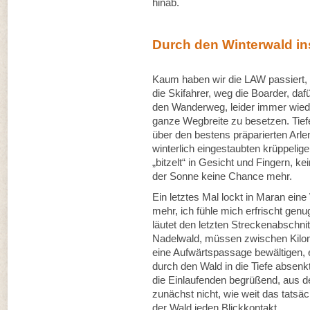
hinab.
Durch den Winterwald ins
Kaum haben wir die LAW passiert, ä
die Skifahrer, weg die Boarder, daf
den Wanderweg, leider immer wiede
ganze Wegbreite zu besetzen. Tiefe
über den bestens präparierten Arl
winterlich eingestaubten krüppelig
„bitzelt“ in Gesicht und Fingern, k
der Sonne keine Chance mehr.
Ein letztes Mal lockt in Maran ein
mehr, ich fühle mich erfrischt gen
läutet den letzten Streckenabschnitt
Nadelwald, müssen zwischen Kilom
eine Aufwärtspassage bewältigen, e
durch den Wald in die Tiefe absenk
die Einlaufenden begrüßend, aus d
zunächst nicht, wie weit das tatsäc
der Wald jeden Blickkontakt.