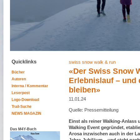
Quicklinks
swiss snow walk & run
«Der Swiss Snow W
Bücher
Erlebnislauf – und 
Autoren
Interna / Kommentar
bleiben»
Leserpost
11.01.24
Logo-Download
Trail-Suche
Quelle: Pressemitteilung
NEWS MAGAZIN
Einst als reiner Walking-Anlas
Walking Event gegründet, etabli
Das M4Y-Buch
Arosa inzwischen auch in der Lau
Jahre-Jubiläum – und steht nach