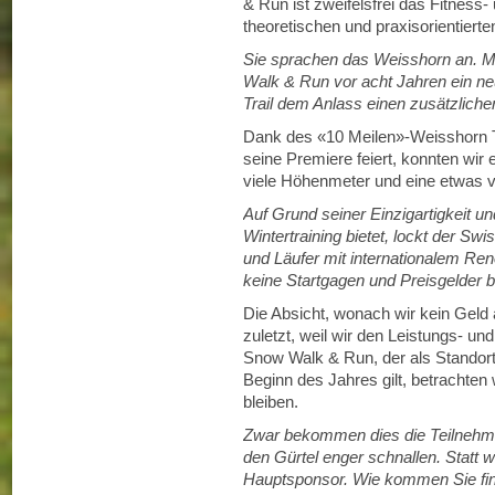
& Run ist zweifelsfrei das Fitness
theoretischen und praxisorientiert
Sie sprachen das Weisshorn an. 
Walk & Run vor acht Jahren ein n
Trail dem Anlass einen zusätzlich
Dank des «10 Meilen»-Weisshorn T
seine Premiere feiert, konnten wir 
viele Höhenmeter und eine etwas 
Auf Grund seiner Einzigartigkeit 
Wintertraining bietet, lockt der Sw
und Läufer mit internationalem R
keine Startgagen und Preisgelder 
Die Absicht, wonach wir kein Geld 
zuletzt, weil wir den Leistungs- 
Snow Walk & Run, der als Standor
Beginn des Jahres gilt, betrachten w
bleiben.
Zwar bekommen dies die Teilnehme
den Gürtel enger schnallen. Statt 
Hauptsponsor. Wie kommen Sie fin