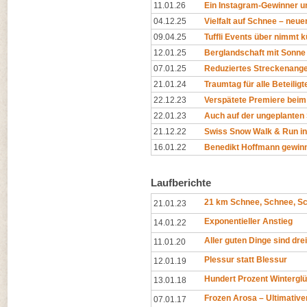
11.01.26
Ein Instagram-Gewinner 
04.12.25
Vielfalt auf Schnee – neu
09.04.25
Tuffli Events über nimmt 
12.01.25
Berglandschaft mit Sonne s
07.01.25
Reduziertes Streckenang
21.01.24
Traumtag für alle Beteiligt
22.12.23
Verspätete Premiere beim
22.01.23
Auch auf der ungeplanten
21.12.22
Swiss Snow Walk & Run in 
16.01.22
Benedikt Hoffmann gewinn
Laufberichte
21 km Schnee, Schnee, S
21.01.23
Exponentieller Anstieg
14.01.22
Aller guten Dinge sind drei
11.01.20
Plessur statt Blessur
12.01.19
Hundert Prozent Wintergl
13.01.18
Frozen Arosa – Ultimativer
07.01.17