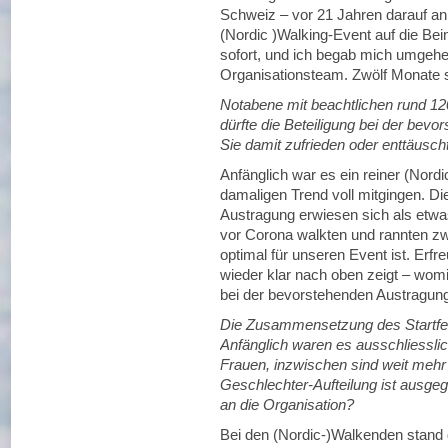
Schweiz – vor 21 Jahren darauf an,
(Nordic )Walking-Event auf die Bein
sofort, und ich begab mich umgehe
Organisationsteam. Zwölf Monate sp
Notabene mit beachtlichen rund 12
dürfte die Beteiligung bei der bev
Sie damit zufrieden oder enttäusch
Anfänglich war es ein reiner (Nord
damaligen Trend voll mitgingen. Di
Austragung erwiesen sich als etwas
vor Corona walkten und rannten z
optimal für unseren Event ist. Erfr
wieder klar nach oben zeigt – wom
bei der bevorstehenden Austragung 
Die Zusammensetzung des Startfeld
Anfänglich waren es ausschliessli
Frauen, inzwischen sind weit mehr a
Geschlechter-Aufteilung ist ausge
an die Organisation?
Bei den (Nordic-)Walkenden stand d