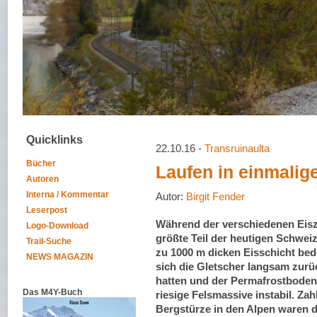
Quicklinks
22.10.16 -
Transruinaulta
Bücher
Laufen in einmalig
Autoren
Interna / Kommentar
Autor:
Birgit Fender
Leserpost
Während der verschiedenen Eisz
Logo-Download
größte Teil der heutigen Schweiz
Trail-Suche
zu 1000 m dicken Eisschicht be
NEWS MAGAZIN
sich die Gletscher langsam zur
hatten und der Permafrostboden
Das M4Y-Buch
riesige Felsmassive instabil. Zah
Bergstürze in den Alpen waren d