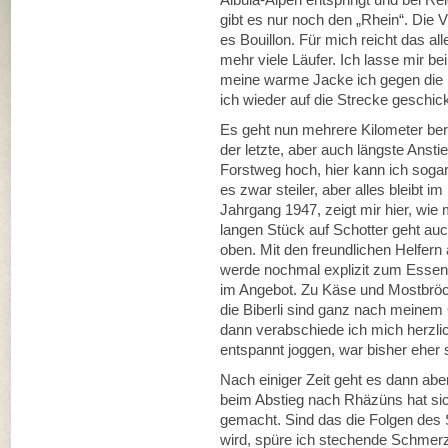
gibt es nur noch den „Rhein“. Die VP
es Bouillon. Für mich reicht das a
mehr viele Läufer. Ich lasse mir 
meine warme Jacke ich gegen die l
ich wieder auf die Strecke geschick
Es geht nun mehrere Kilometer ber
der letzte, aber auch längste Ansti
Forstweg hoch, hier kann ich sogar 
es zwar steiler, aber alles bleibt
Jahrgang 1947, zeigt mir hier, wie
langen Stück auf Schotter geht auc
oben. Mit den freundlichen Helfern
werde nochmal explizit zum Essen 
im Angebot. Zu Käse und Mostbröck
die Biberli sind ganz nach meine
dann verabschiede ich mich herzlic
entspannt joggen, war bisher eher s
Nach einiger Zeit geht es dann abe
beim Abstieg nach Rhäzüns hat s
gemacht. Sind das die Folgen des
wird, spüre ich stechende Schmerze