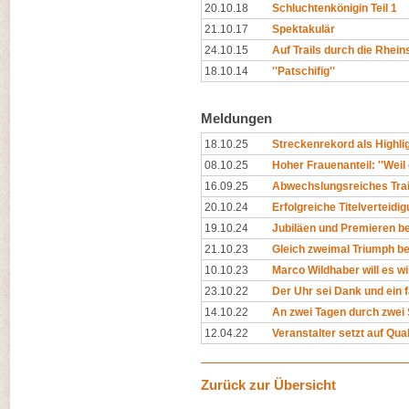
20.10.18
Schluchtenkönigin Teil 1
21.10.17
Spektakulär
24.10.15
Auf Trails durch die Rhein
18.10.14
''Patschifig''
Meldungen
18.10.25
Streckenrekord als Highli
08.10.25
Hoher Frauenanteil: ''Weil 
16.09.25
Abwechslungsreiches Traila
20.10.24
Erfolgreiche Titelverteidi
19.10.24
Jubiläen und Premieren b
21.10.23
Gleich zweimal Triumph b
10.10.23
Marco Wildhaber will es w
23.10.22
Der Uhr sei Dank und ein f
14.10.22
An zwei Tagen durch zwei
12.04.22
Veranstalter setzt auf Quali
Zurück zur Übersicht