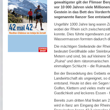
gewaltigster gilt der Flimser Ber
vor 10 000 Jahren viele Millione
Gestein in das Bett des Vorderrh
sogenannte Ilanzer See entstand
Ungefähr 1000 Jahre lang waren Zu
wobei der Rhein sich zwischenzeitl
konnte. Dies führte irgendwann z
Wassermassen formten dadurch die
Die mächtigen Steilwände der Rhe
bedeutet Geröllhalde oder Steinbru
Metern und sind, bis auf kleinere S
„Ruina“ und dem rätoromanischen „
einmaligen Schlucht – die Ruinault
Bei der Besiedelung des Gebiets er
Landwirtschaft als ungeeignet, so 
entstand. Heute ist dies ein Segen
Golfen, Klettern und vieles mehr 
Gastlichkeit und leckeres Essen -
Bereits zum dritten Mal findet am 2
wird in Ilanz am Eingang der Rheins