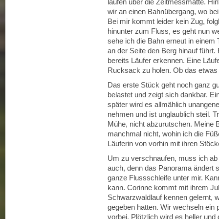
laufen über die Zeitmessmatte. H
wir an einen Bahnübergang, wo bei
Bei mir kommt leider kein Zug, folgl
hinunter zum Fluss, es geht nun we
sehe ich die Bahn erneut in einem 
an der Seite den Berg hinauf führ
bereits Läufer erkennen. Eine Läuf
Rucksack zu holen. Ob das etwas 
Das erste Stück geht noch ganz gu
belastet und zeigt sich dankbar. 
später wird es allmählich unangen
nehmen und ist unglaublich steil. T
Mühe, nicht abzurutschen. Meine 
manchmal nicht, wohin ich die Füß
Läuferin von vorhin mit ihren Stöck
Um zu verschnaufen, muss ich ab u
auch, denn das Panorama ändert si
ganze Flussschleife unter mir. Kan
kann. Corinne kommt mit ihrem Jul
Schwarzwaldlauf kennen gelernt, w
gegeben hatten. Wir wechseln ein p
vorbei. Plötzlich wird es heller un