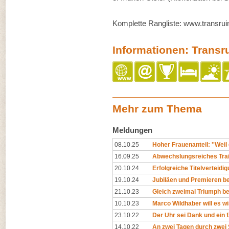
Komplette Rangliste: www.transrui
Informationen: Transr
Mehr zum Thema
Meldungen
08.10.25
Hoher Frauenanteil: ''Weil 
16.09.25
Abwechslungsreiches Traila
20.10.24
Erfolgreiche Titelverteidi
19.10.24
Jubiläen und Premieren b
21.10.23
Gleich zweimal Triumph b
10.10.23
Marco Wildhaber will es w
23.10.22
Der Uhr sei Dank und ein f
14.10.22
An zwei Tagen durch zwei