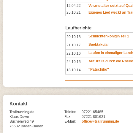
12.04.22
Veranstalter setzt auf Quali
25.10.21
Eigenes Lied weckt an Tr
Laufberichte
Schluchtenkönigin Teil 1
20.10.18
Spektakulär
21.10.17
Laufen in einmaliger Land
22.10.16
Auf Trails durch die Rhein
24.10.15
''Patschifig''
18.10.14
Kontakt
Trailrunning.de
Telefon:
07221 65485
Klaus Duwe
Fax:
07221 801621
Buchenweg 49
E-Mail:
office@trailrunning.de
76532 Baden-Baden