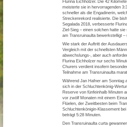
Flurina Eichholzer. Die 42 Kilome
meisterte sie in hervorragenden 3:
schneller als die Engadinerin, welch
Streckenrekord realisierte. Die bi
Segalada 2018, verbesserte Flurina
Ziel-Sieg – einen solchen hatte sie
am Transruinaulta bewerkstelligt 
Wie stark der Auftritt der Ausdauer
Vergleich mit der schnellsten Männe
abwechslungs-, aber auch anforde
Flurina Eichholzer nur sechs Minu
Churers verdient insofern besonder
Teilnahme am Transruinaulta marato
Während Jan Hafner am Sonntag auc
sich in der Schluchtenkönig-Wertun
Reserve von fünfeinhalb Minuten au
vor zwölf Monaten mit einem Einsa
Flüelen, der Zweitbesten beim Tran
Schluchtenkönigin-Klassement be
beträgt 5:28 Minuten.
Den Transruinaulta curta gewanne