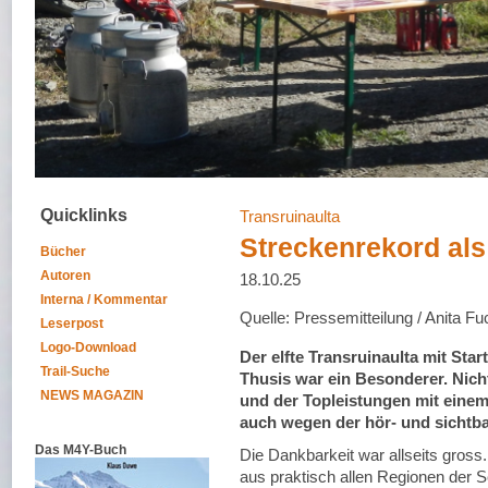
Quicklinks
Transruinaulta
Streckenrekord als
Bücher
Autoren
18.10.25
Interna / Kommentar
Quelle: Pressemitteilung / Anita F
Leserpost
Logo-Download
Der elfte Transruinaulta mit Star
Trail-Suche
Thusis war ein Besonderer. Nic
NEWS MAGAZIN
und der Topleistungen mit einem
auch wegen der hör- und sichtba
Das M4Y-Buch
Die Dankbarkeit war allseits gross
aus praktisch allen Regionen der 