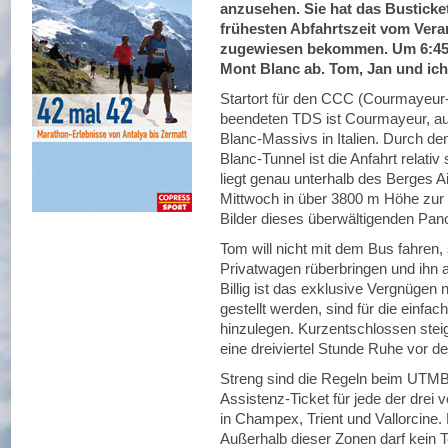
anzusehen. Sie hat das Busticket
frühesten Abfahrtszeit vom Vera
zugewiesen bekommen. Um 6:45 
Mont Blanc ab. Tom, Jan und ich
Startort für den CCC (Courmayeu
beendeten TDS ist Courmayeur, au
Blanc-Massivs in Italien. Durch de
Blanc-Tunnel ist die Anfahrt relativ
liegt genau unterhalb des Berges A
Mittwoch in über 3800 m Höhe zur
Bilder dieses überwältigenden Pa
Tom will nicht mit dem Bus fahren,
Privatwagen rüberbringen und ihn 
Billig ist das exklusive Vergnügen
gestellt werden, sind für die einfa
hinzulegen. Kurzentschlossen stei
eine dreiviertel Stunde Ruhe vor 
Streng sind die Regeln beim UTMB. 
Assistenz-Ticket für jede der drei 
in Champex, Trient und Vallorcine.
Außerhalb dieser Zonen darf kein T