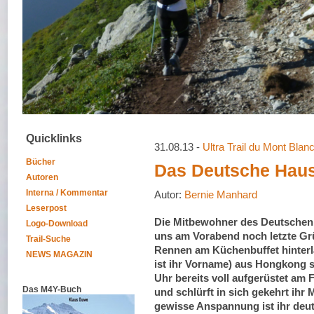
Quicklinks
31.08.13 -
Ultra Trail du Mont Bla
Bücher
Das Deutsche Hau
Autoren
Interna / Kommentar
Autor:
Bernie Manhard
Leserpost
Die Mitbewohner des Deutschen
Logo-Download
uns am Vorabend noch letzte Gr
Trail-Suche
Rennen am Küchenbuffet hinterl
NEWS MAGAZIN
ist ihr Vorname) aus Hongkong s
Uhr bereits voll aufgerüstet am 
Das M4Y-Buch
und schlürft in sich gekehrt ihr 
gewisse Anspannung ist ihr deut