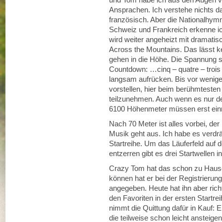
Ansprachen. Ich verstehe nichts d
französisch. Aber die Nationalhymn
Schweiz und Frankreich erkenne ic
wird weiter angeheizt mit dramatis
Across the Mountains. Das lässt ke
gehen in die Höhe. Die Spannung s
Countdown: …cinq – quatre – trois
langsam aufrücken. Bis vor wenige
vorstellen, hier beim berühmtesten
teilzunehmen. Auch wenn es nur der
6100 Höhenmeter müssen erst ei
Nach 70 Meter ist alles vorbei, de
Musik geht aus. Ich habe es verdrän
Startreihe. Um das Läuferfeld auf
entzerren gibt es drei Startwellen 
Crazy Tom hat das schon zu Hause 
können hat er bei der Registrierung 
angegeben. Heute hat ihn aber richti
den Favoriten in der ersten Startre
nimmt die Quittung dafür in Kauf: E
die teilweise schon leicht anstei