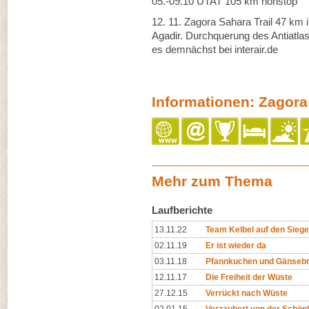
05.-09.10 UTAT 105 km nonstop
12. 11. Zagora Sahara Trail 47 km i
Agadir. Durchquerung des Antiatl
es demnächst bei interair.de
Informationen: Zagora
Mehr zum Thema
Laufberichte
13.11.22
Team Kelbel auf den Sieg
02.11.19
Er ist wieder da
03.11.18
Pfannkuchen und Gänsebr
12.11.17
Die Freiheit der Wüste
27.12.15
Verrückt nach Wüste