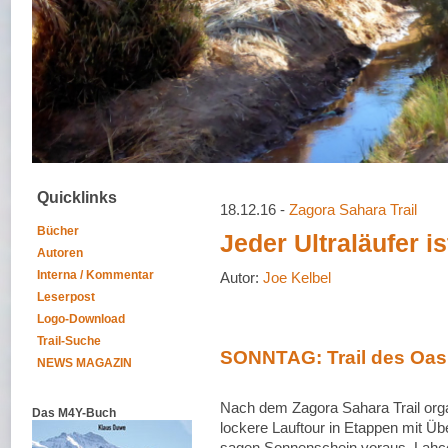
Quicklinks
18.12.16 -
Zagora Sahara Trail
Bücher
Jeder Ultraläufer i
Autoren
Interna / Kommentar
Autor:
Joe Kelbel
Leserpost
Logo-Download
Trail-Suche
SONNTAG: Trail des Oas
NEWS MAGAZIN
Nach dem Zagora Sahara Trail orga
Das M4Y-Buch
lockere Lauftour in Etappen mit Ü
sagen Sonnenschein voraus, Lahce