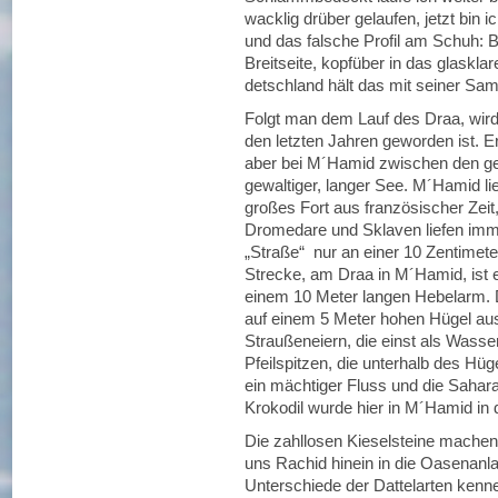
wacklig drüber gelaufen, jetzt bin
und das falsche Profil am Schuh: 
Breitseite, kopfüber in das glaskla
detschland hält das mit seiner Sam
Folgt man dem Lauf des Draa, wird 
den letzten Jahren geworden ist. Er
aber bei M´Hamid zwischen den g
gewaltiger, langer See. M´Hamid lie
großes Fort aus französischer Zei
Dromedare und Sklaven liefen imme
„Straße“ nur an einer 10 Zentimete
Strecke, am Draa in M´Hamid, ist ei
einem 10 Meter langen Hebelarm. D
auf einem 5 Meter hohen Hügel a
Straußeneiern, die einst als Wasser
Pfeilspitzen, die unterhalb des Hü
ein mächtiger Fluss und die Sahar
Krokodil wurde hier in M´Hamid in 
Die zahllosen Kieselsteine machen
uns Rachid hinein in die Oasenanla
Unterschiede der Dattelarten kenne