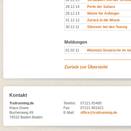
02.01.15
Verzaubert von der Schön
28.12.14
Perle der Sahara
29.12.13
Wüste für Anfänger
31.12.12
Zurück in die Wüste
30.12.11
Silvester bei den Tuareg
Meldungen
01.02.11
Wüste(n) Gespräche im n
Zurück zur Übersicht
Kontakt
Trailrunning.de
Telefon:
07221 65485
Klaus Duwe
Fax:
07221 801621
Buchenweg 49
E-Mail:
office@trailrunning.de
76532 Baden-Baden