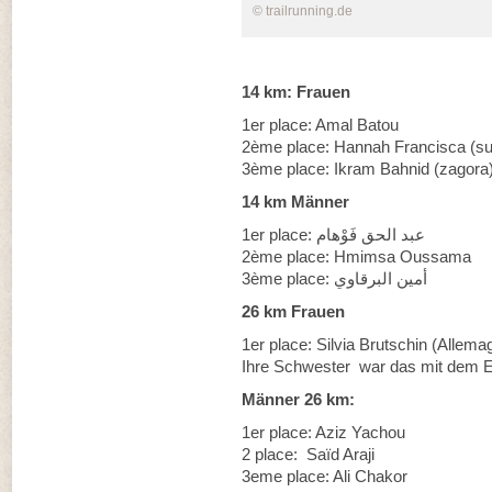
© trailrunning.de
14 km: Frauen
1er place: Amal Batou
2ème place: Hannah Francisca (su
3ème place: Ikram Bahnid (zagora
14 km Männer
1er place: عبد الحق فَوْهام
2ème place: Hmimsa Oussama
3ème place: أمين البرقاوي
26 km Frauen
1er place: Silvia Brutschin (Allema
Ihre Schwester war das mit dem E
Männer 26 km:
1er place: Aziz Yachou
2 place: Saïd Araji
3eme place: Ali Chakor