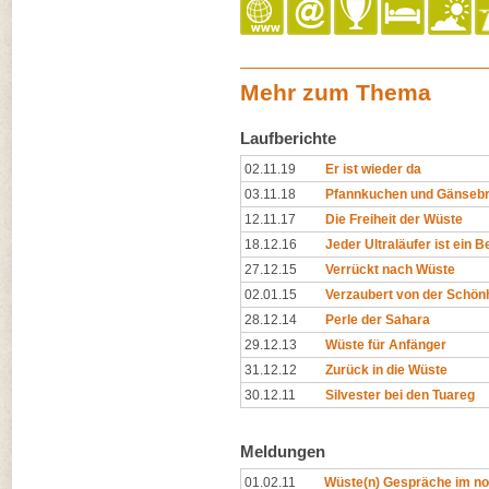
Mehr zum Thema
Laufberichte
02.11.19
Er ist wieder da
03.11.18
Pfannkuchen und Gänsebr
12.11.17
Die Freiheit der Wüste
18.12.16
Jeder Ultraläufer ist ein
27.12.15
Verrückt nach Wüste
02.01.15
Verzaubert von der Schön
28.12.14
Perle der Sahara
29.12.13
Wüste für Anfänger
31.12.12
Zurück in die Wüste
30.12.11
Silvester bei den Tuareg
Meldungen
01.02.11
Wüste(n) Gespräche im n