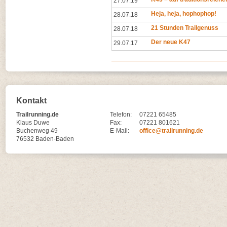
27.07.19
Heja, heja, hophophop!
28.07.18
21 Stunden Trailgenuss
28.07.18
Der neue K47
29.07.17
Kontakt
Trailrunning.de
Telefon:
07221 65485
Klaus Duwe
Fax:
07221 801621
Buchenweg 49
E-Mail:
office@trailrunning.de
76532 Baden-Baden