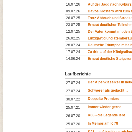
16.07.26
Auf der Jagd nach Kyburz
09.07.26
Davos Klosters wird zum al
26.07.25
Trotz Abbruch und Streck
23.07.25
Erneut deutlicher Teilne
12.07.25
Der Vater kommt mit den S
26.02.25
Einzigartig und atembera
28.07.24
Deutsche Triumphe mit eind
17.07.24
Zu dritt auf der Königsdista
14.06.24
Erneut deutliche Steigeru
Laufberichte
Der Alpenklassiker in n
27.07.24
Schwerer als gedacht…
27.07.24
Doppelte Premiere
30.07.22
Immer wieder gerne
25.07.21
K68 - die Legende lebt
26.07.20
In Memoriam K 78
25.07.20
K43 – auf traditionsreich