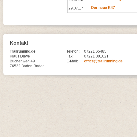
Der neue K47
29.07.17
Kontakt
Trailrunning.de
Telefon:
07221 65485
Klaus Duwe
Fax:
07221 801621
Buchenweg 49
E-Mail:
office@trailrunning.de
76532 Baden-Baden