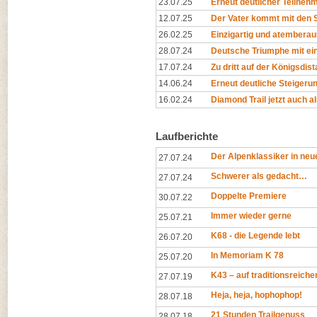
23.07.25
Erneut deutlicher Teilne
12.07.25
Der Vater kommt mit den S
26.02.25
Einzigartig und atembera
28.07.24
Deutsche Triumphe mit eind
17.07.24
Zu dritt auf der Königsdista
14.06.24
Erneut deutliche Steigeru
16.02.24
Diamond Trail jetzt auch 
Laufberichte
Der Alpenklassiker in n
27.07.24
Schwerer als gedacht…
27.07.24
Doppelte Premiere
30.07.22
Immer wieder gerne
25.07.21
K68 - die Legende lebt
26.07.20
In Memoriam K 78
25.07.20
K43 – auf traditionsreich
27.07.19
Heja, heja, hophophop!
28.07.18
21 Stunden Trailgenuss
28.07.18