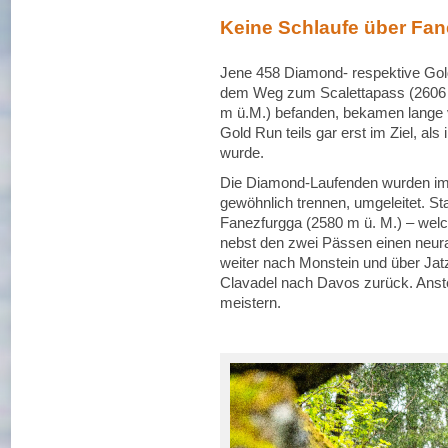
Keine Schlaufe über Fan
Jene 458 Diamond- respektive Gold
dem Weg zum Scalettapass (2606 m
m ü.M.) befanden, bekamen lange v
Gold Run teils gar erst im Ziel, als
wurde.
Die Diamond-Laufenden wurden im S
gewöhnlich trennen, umgeleitet. Sta
Fanezfurgga (2580 m ü. M.) – welc
nebst den zwei Pässen einen neural
weiter nach Monstein und über Jatz
Clavadel nach Davos zurück. Anste
meistern.