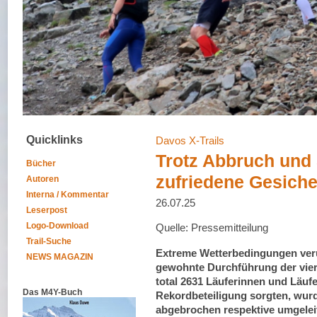
Quicklinks
Davos X-Trails
Trotz Abbruch und
Bücher
zufriedene Gesiche
Autoren
Interna / Kommentar
26.07.25
Leserpost
Logo-Download
Quelle: Pressemitteilung
Trail-Suche
Extreme Wetterbedingungen ver
NEWS MAGAZIN
gewohnte Durchführung der viert
total 2631 Läuferinnen und Läufer
Das M4Y-Buch
Rekordbeteiligung sorgten, wu
abgebrochen respektive umgeleit