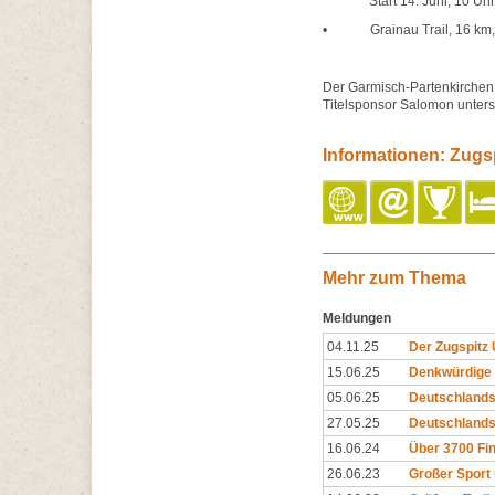
Start 14. Juni, 10 Uhr 
• Grainau Trail, 16 km, 76
Der Garmisch-Partenkirchen T
Titelsponsor Salomon unterst
Informationen: Zugspi
Mehr zum Thema
Meldungen
04.11.25
Der Zugspitz U
15.06.25
Denkwürdige P
05.06.25
Deutschlands 
27.05.25
Deutschlands 
16.06.24
Über 3700 Fin
26.06.23
Großer Sport 