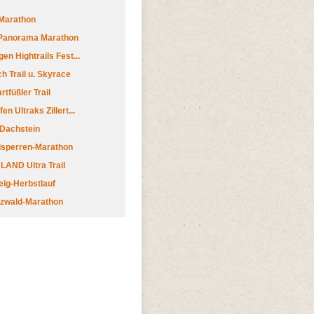
Marathon
 Panorama Marathon
en Hightrails Fest...
h Trail u. Skyrace
tfüßler Trail
n Ultraks Zillert...
 Dachstein
lsperren-Marathon
AND Ultra Trail
ig-Herbstlauf
zwald-Marathon