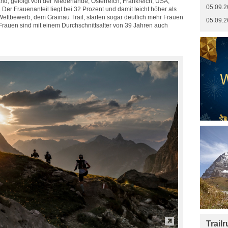
d, gefolgt von der Niederlande, Österreich, Frankreich, USA,
05.09.2
Der Frauenanteil liegt bei 32 Prozent und damit leicht höher als
ettbewerb, dem Grainau Trail, starten sogar deutlich mehr Frauen
05.09.2
 Frauen sind mit einem Durchschnittsalter von 39 Jahren auch
Trail