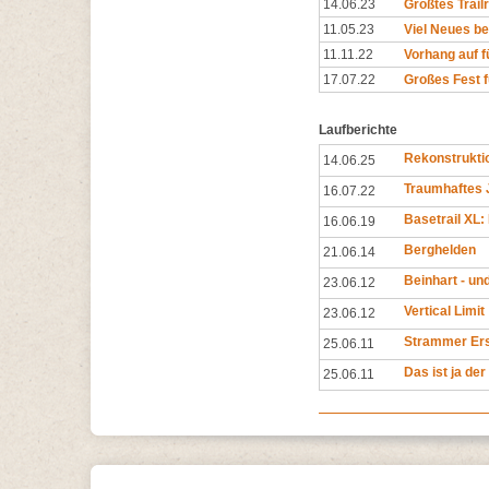
14.06.23
Größtes Trail
11.05.23
Viel Neues be
11.11.22
Vorhang auf f
17.07.22
Großes Fest f
Laufberichte
Rekonstrukti
14.06.25
Traumhaftes 
16.07.22
Basetrail XL:
16.06.19
Berghelden
21.06.14
Beinhart - un
23.06.12
Vertical Limit
23.06.12
Strammer Ers
25.06.11
Das ist ja de
25.06.11