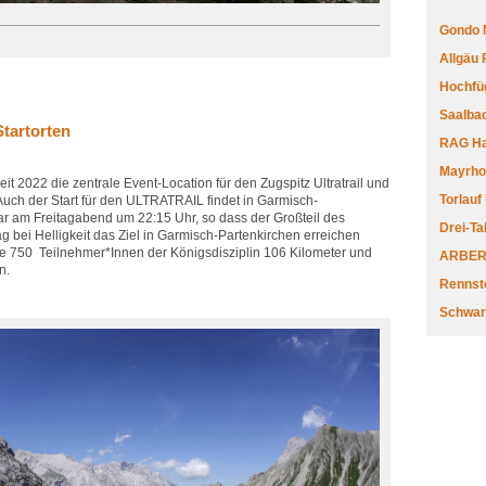
Gondo 
Allgäu
Hochfüg
Saalbac
tartorten
RAG Har
Mayrhofe
it 2022 die zentrale Event-Location für den Zugspitz Ultratrail und
Torlauf
 Auch der Start für den ULTRATRAIL findet in Garmisch-
war am Freitagabend um 22:15 Uhr, so dass der Großteil des
Drei-Ta
 bei Helligkeit das Ziel in Garmisch-Partenkirchen erreichen
e 750 Teilnehmer*Innen der Königsdisziplin 106 Kilometer und
ARBERL
n.
Rennste
Schwar