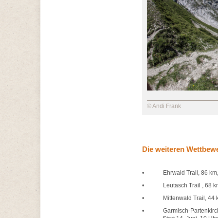
© Andi Frank
Die weiteren Wettbew
• Ehrwald Trail, 86 km, 40
• Leutasch Trail , 68 km, 
• Mittenwald Trail, 44 km, 
• Garmisch-Partenkirchen