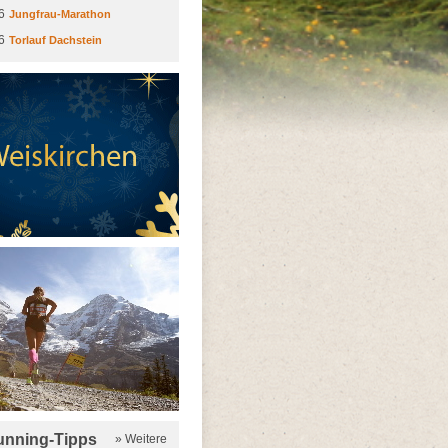
6
Jungfrau-Marathon
6
Torlauf Dachstein
running-Tipps
» Weitere