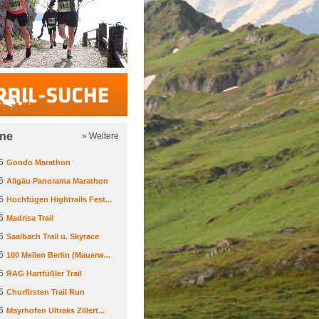
Trail-Suche
ine
» Weitere
6
Gondo Marathon
6
Allgäu Panorama Marathon
6
Hochfügen Hightrails Fest...
6
Madrisa Trail
6
Saalbach Trail u. Skyrace
6
100 Meilen Berlin (Mauerw...
6
RAG Hartfüßler Trail
6
Churfirsten Trail Run
6
Mayrhofen Ultraks Zillert...