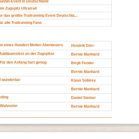
runnin-Event in Deutschland
im Zugspitz Ultratrail
ür das größte Trailrunning Event Deutschla...
ür alle Trailrunning Fans
on eines Hundert Meilen Abenteuers
Hendrik Dörr
Jubiläumsfest an der Zugspitze
Bernie Manhard
 Für den Anfang hart genug
Birgit Fender
Bernie Manhard
d wunderbar
Klaus Sobirey
Bernie Manhard
tling
Daniel Steiner
r Wahnsinn
Bernie Manhard