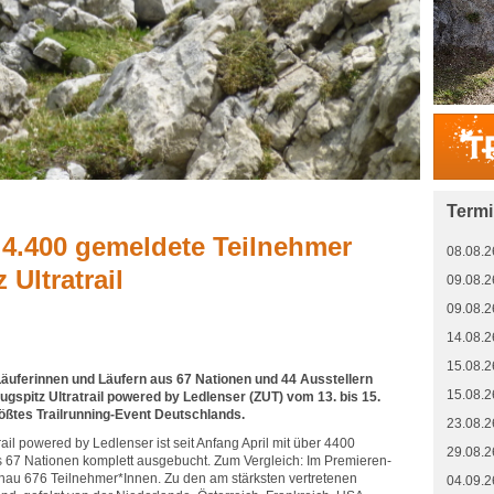
Term
 4.400 gemeldete Teilnehmer
08.08.2
 Ultratrail
09.08.2
09.08.2
14.08.2
15.08.2
äuferinnen und Läufern aus 67 Nationen und 44 Ausstellern
15.08.2
gspitz Ultratrail powered by Ledlenser (ZUT) vom 13. bis 15.
rößtes Trailrunning-Event Deutschlands.
23.08.2
ail powered by Ledlenser ist seit Anfang April mit über 4400
29.08.2
 67 Nationen komplett ausgebucht. Zum Vergleich: Im Premieren-
nau 676 Teilnehmer*Innen. Zu den am stärksten vertretenen
04.09.2