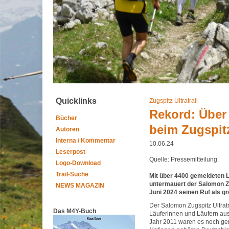
Quicklinks
Zugspitz Ultratrail
Rekord: Über
Bücher
beim Zugspitz
Autoren
Interna / Kommentar
10.06.24
Leserpost
Quelle: Pressemitteilung
Logo-Download
Trail-Suche
Mit über 4400 gemeldeten L
untermauert der Salomon Zu
NEWS MAGAZIN
Juni 2024 seinen Ruf als g
Der Salomon Zugspitz Ultratr
Das M4Y-Buch
Läuferinnen und Läufern aus
Jahr 2011 waren es noch ge