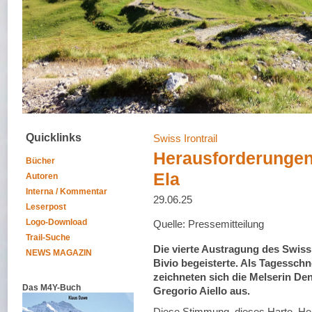
Quicklinks
Swiss Irontrail
Herausforderungen
Bücher
Ela
Autoren
Interna / Kommentar
29.06.25
Leserpost
Logo-Download
Quelle: Pressemitteilung
Trail-Suche
Die vierte Austragung des Swiss
NEWS MAGAZIN
Bivio begeisterte. Als Tagesschn
zeichneten sich die Melserin De
Das M4Y-Buch
Gregorio Aiello aus.
Diese Stimmung, dieses Harte, He