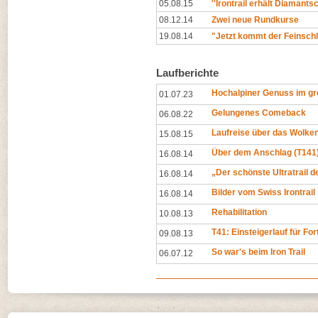
05.08.15
''Irontrail erhält Diamantsch
08.12.14
Zwei neue Rundkurse
19.08.14
"Jetzt kommt der Feinschli
Laufberichte
Hochalpiner Genuss im gr
01.07.23
Gelungenes Comeback
06.08.22
Laufreise über das Wolk
15.08.15
Über dem Anschlag (T141
16.08.14
„Der schönste Ultratrail d
16.08.14
Bilder vom Swiss Irontrail
16.08.14
Rehabilitation
10.08.13
T41: Einsteigerlauf für Fo
09.08.13
So war's beim Iron Trail
06.07.12