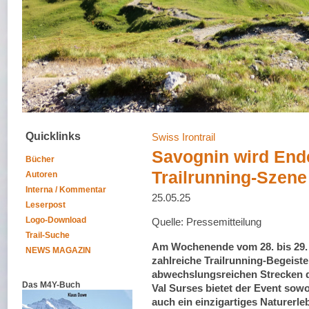
Quicklinks
Swiss Irontrail
Savognin wird End
Bücher
Trailrunning-Szene
Autoren
Interna / Kommentar
25.05.25
Leserpost
Logo-Download
Quelle: Pressemitteilung
Trail-Suche
Am Wochenende vom 28. bis 29. J
NEWS MAGAZIN
zahlreiche Trailrunning-Begeiste
abwechslungsreichen Strecken d
Das M4Y-Buch
Val Surses bietet der Event sow
auch ein einzigartiges Naturerle