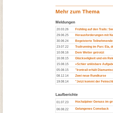
Mehr zum Thema
Meldungen
20.03.26
Frühling auf den Trails: Swi
29.06.25
Herausforderungen mit Na
30.06.24
Begeisterte Teilnehmende
23.07.22
Trailrunning im Parc Ela, 
10.08.16
Dem Wetter getrotzt
16.08.15
Glückseligkeit und ein Re
15.08.15
«Schier unlösbare Aufgab
05.08.15
''Irontrail erhält Diamantsch
08.12.14
Zwei neue Rundkurse
19.08.14
"Jetzt kommt der Feinschli
Laufberichte
Hochalpiner Genuss im gr
01.07.23
Gelungenes Comeback
06.08.22