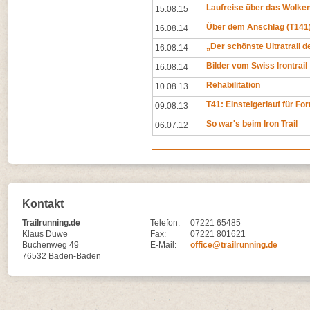
Laufreise über das Wolk
15.08.15
Über dem Anschlag (T141
16.08.14
„Der schönste Ultratrail d
16.08.14
Bilder vom Swiss Irontrail
16.08.14
Rehabilitation
10.08.13
T41: Einsteigerlauf für Fo
09.08.13
So war's beim Iron Trail
06.07.12
Kontakt
Trailrunning.de
Telefon:
07221 65485
Klaus Duwe
Fax:
07221 801621
Buchenweg 49
E-Mail:
office@trailrunning.de
76532 Baden-Baden