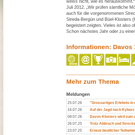
weiss nicht, wie es herauskommt.“ 
Juli 2012. „Wir prüfen sämtliche Mög
auch für die vorgenommenen Stre
Streda-Bergün und Büel-Klosters (
begeistert zeigten. Vieles ist also 
Schon nächstes Jahr oder zu eine
Informationen: Davos 
Mehr zum Thema
Meldungen
25.07.26
''Grossartiges Erlebnis in
16.07.26
Auf der Jagd nach Kyburz
09.07.26
Davos Klosters wird zum al
26.07.25
Trotz Abbruch und Streck
23.07.25
Erneut deutlicher Teilne