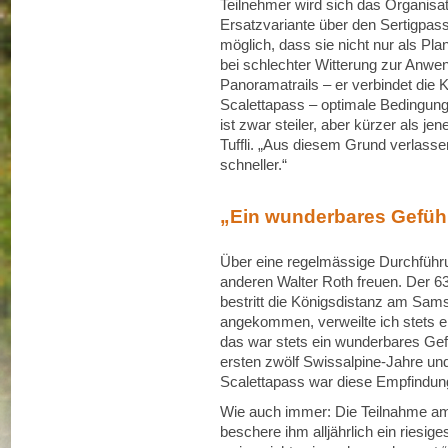
Teilnehmer wird sich das Organisa
Ersatzvariante über den Sertigpas
möglich, dass sie nicht nur als Plan
bei schlechter Witterung zur Anwe
Panoramatrails – er verbindet die
Scalettapass – optimale Bedingung
ist zwar steiler, aber kürzer als j
Tuffli. „Aus diesem Grund verlass
schneller.“
„Ein wunderbares Gefüh
Über eine regelmässige Durchführu
anderen Walter Roth freuen. Der 6
bestritt die Königsdistanz am Sam
angekommen, verweilte ich stets e
das war stets ein wunderbares Gefüh
ersten zwölf Swissalpine-Jahre und
Scalettapass war diese Empfindun
Wie auch immer: Die Teilnahme am
beschere ihm alljährlich ein riesig