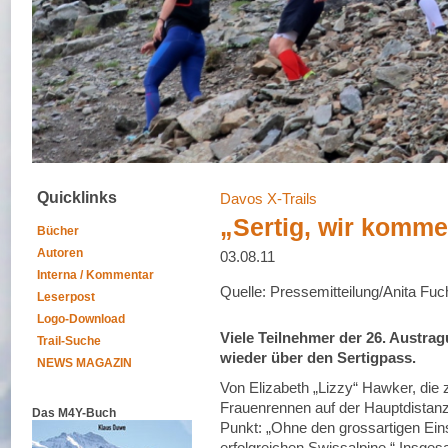
Quicklinks
Davos X-Trails
„Sertig, wir komme
Bücher
Autoren
03.08.11
Interna / Kommentar
Quelle: Pressemitteilung/Anita Fuc
Leserpost
Logo-Download
Viele Teilnehmer der 26. Austra
Trail-Suche
wieder über den Sertigpass.
NEWS MAGAZIN
Von Elizabeth „Lizzy“ Hawker, die
Frauenrennen auf der Hauptdistan
Das M4Y-Buch
Punkt: „Ohne den grossartigen Eins
erfolgreichen Swissalpine.“ Insges