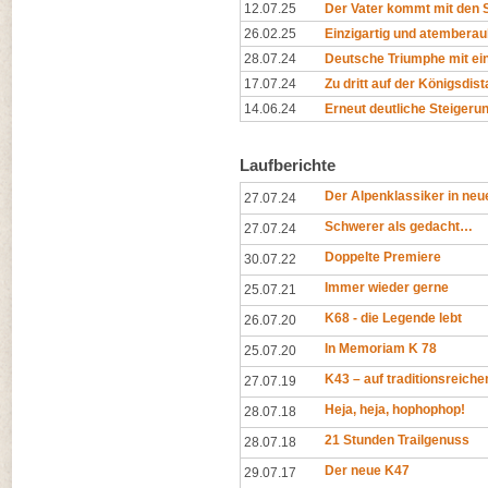
12.07.25
Der Vater kommt mit den S
26.02.25
Einzigartig und atembera
28.07.24
Deutsche Triumphe mit eind
17.07.24
Zu dritt auf der Königsdista
14.06.24
Erneut deutliche Steigeru
Laufberichte
Der Alpenklassiker in n
27.07.24
Schwerer als gedacht…
27.07.24
Doppelte Premiere
30.07.22
Immer wieder gerne
25.07.21
K68 - die Legende lebt
26.07.20
In Memoriam K 78
25.07.20
K43 – auf traditionsreich
27.07.19
Heja, heja, hophophop!
28.07.18
21 Stunden Trailgenuss
28.07.18
Der neue K47
29.07.17