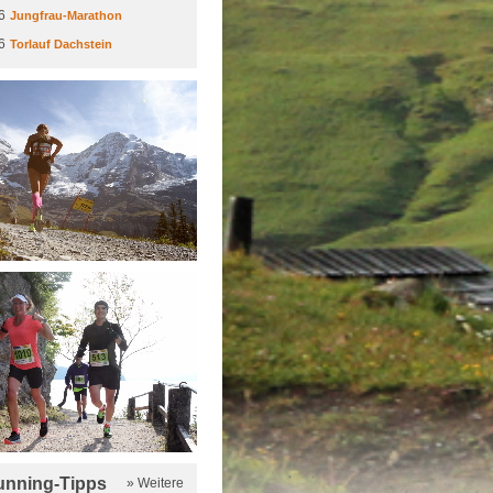
6
Jungfrau-Marathon
6
Torlauf Dachstein
running-Tipps
» Weitere