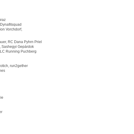
Graz
 Dynafitsquad
nion Vorchdorf,
uer, RC Dana Pyhrn Priel
, Sashegyi Gepárdok
, LC Running Puchberg
otich, run2gether
nes
ie
er
r