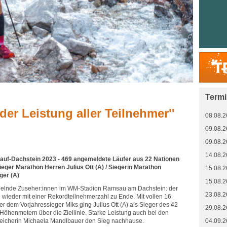
Term
der Leistung aller Teilnehmer''
08.08.2
09.08.2
09.08.2
14.08.2
auf-Dachstein 2023 - 469 angemeldete Läufer aus 22 Nationen
ieger Marathon Herren Julius Ott (A) / Siegerin Marathon
15.08.2
ger (A)
15.08.2
jubelnde Zuseher:innen im WM-Stadion Ramsau am Dachstein: der
23.08.2
der mit einer Rekordteilnehmerzahl zu Ende. Mit vollen 16
 dem Vorjahressieger Miks ging Julius Ott (A) als Sieger des 42
29.08.2
Höhenmetern über die Ziellinie. Starke Leistung auch bei den
rreicherin Michaela Mandlbauer den Sieg nachhause.
04.09.2