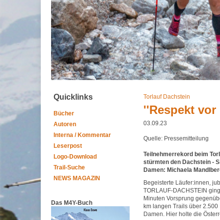
Quicklinks
Torlauf Dachstein
''Respekt vor 
Bücher
03.09.23
Autoren
Interna / Kommentar
Quelle: Pressemitteilung
Leserpost
Teilnehmerrekord beim Torl
Logo-Download
stürmten den Dachstein - S
Trail-Suche
Damen: Michaela Mandlber
NEWS MAGAZIN
Begeisterte Läufer:innen, 
TORLAUF-DACHSTEIN ging wie
Minuten Vorsprung gegenüber
Das M4Y-Buch
km langen Trails über 2.500 
Damen. Hier holte die Öste