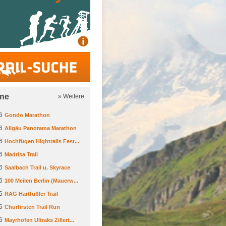
Trail-Suche
ine
» Weitere
6
Gondo Marathon
6
Allgäu Panorama Marathon
6
Hochfügen Hightrails Fest...
6
Madrisa Trail
6
Saalbach Trail u. Skyrace
6
100 Meilen Berlin (Mauerw...
6
RAG Hartfüßler Trail
6
Churfirsten Trail Run
6
Mayrhofen Ultraks Zillert...