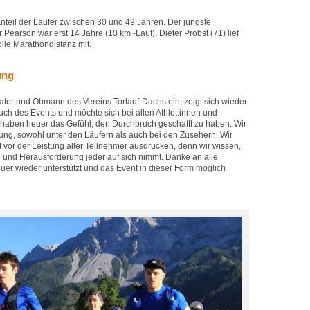
nteil der Läufer zwischen 30 und 49 Jahren. Der jüngste
 Pearson war erst 14 Jahre (10 km -Lauf). Dieter Probst (71) lief
olle Marathondistanz mit.
ung
ator und Obmann des Vereins Torlauf-Dachstein, zeigt sich wieder
uch des Events und möchte sich bei allen Athlet:innen und
 haben heuer das Gefühl, den Durchbruch geschafft zu haben. Wir
ung, sowohl unter den Läufern als auch bei den Zusehern. Wir
vor der Leistung aller Teilnehmer ausdrücken, denn wir wissen,
g und Herausforderung jeder auf sich nimmt. Danke an alle
heuer wieder unterstützt und das Event in dieser Form möglich