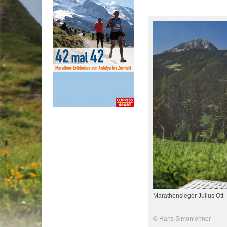
Marathonsieger Julius Ott
© Hans Simonlehner