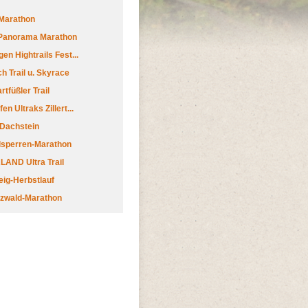
Marathon
 Panorama Marathon
en Hightrails Fest...
h Trail u. Skyrace
tfüßler Trail
n Ultraks Zillert...
 Dachstein
lsperren-Marathon
AND Ultra Trail
ig-Herbstlauf
zwald-Marathon