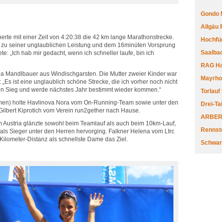
Gondo 
Allgäu
erte mit einer Zeit von 4:20:38 die 42 km lange Marathonstrecke.
Hochfüg
zu seiner unglaublichen Leistung und dem 16minüten Vorsprung
Saalbac
te: „Ich hab mir gedacht, wenn ich schneller laufe, bin ich
RAG Har
la Mandlbauer aus Windischgarsten. Die Mutter zweier Kinder war
Mayrhofe
„Es ist eine unglaublich schöne Strecke, die ich vorher noch nicht
den Sieg und werde nächstes Jahr bestimmt wieder kommen.“
Torlauf
en) holte Havlinova Nora vom On-Running-Team sowie unter den
Drei-Ta
ilbert Kiprotich vom Verein run2gether nach Hause.
ARBERL
 Austria glänzte sowohl beim Teamlauf als auch beim 10km-Lauf,
Rennste
s Sieger unter den Herren hervorging. Falkner Helena vom Ltrc
Kilometer-Distanz als schnellste Dame das Ziel.
Schwar