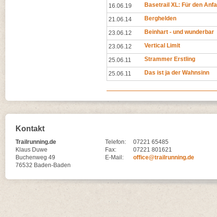
Basetrail XL: Für den Anf
16.06.19
Berghelden
21.06.14
Beinhart - und wunderbar
23.06.12
Vertical Limit
23.06.12
Strammer Erstling
25.06.11
Das ist ja der Wahnsinn
25.06.11
Kontakt
Trailrunning.de
Telefon:
07221 65485
Klaus Duwe
Fax:
07221 801621
Buchenweg 49
E-Mail:
office@trailrunning.de
76532 Baden-Baden