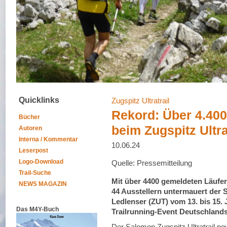
Quicklinks
Zugspitz Ultratrail
Rekord: Über 4.40
Bücher
beim Zugspitz Ultra
Autoren
Interna / Kommentar
10.06.24
Leserpost
Logo-Download
Quelle: Pressemitteilung
Trail-Suche
Mit über 4400 gemeldeten Läufe
NEWS MAGAZIN
44 Ausstellern untermauert der 
Ledlenser (ZUT) vom 13. bis 15. 
Das M4Y-Buch
Trailrunning-Event Deutschlands
Der Salomon Zugspitz Ultratrail pow