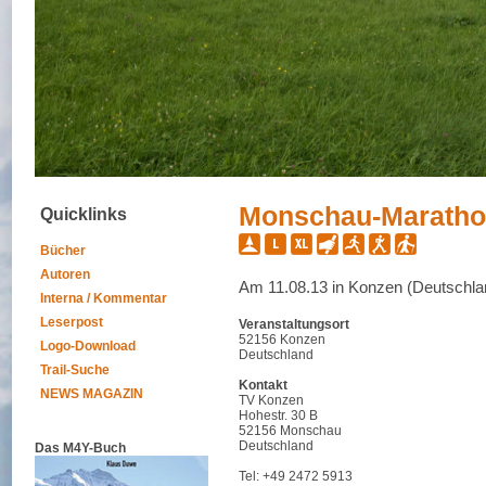
Monschau-Marath
Quicklinks
Bücher
Autoren
Am 11.08.13 in Konzen (Deutschla
Interna / Kommentar
Leserpost
Veranstaltungsort
52156 Konzen
Logo-Download
Deutschland
Trail-Suche
Kontakt
NEWS MAGAZIN
TV Konzen
Hohestr. 30 B
52156 Monschau
Deutschland
Das M4Y-Buch
Tel: +49 2472 5913