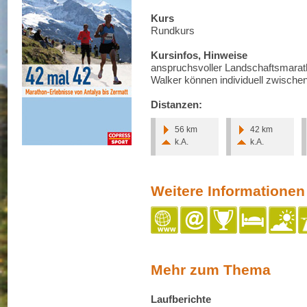
Kurs
Rundkurs
Kursinfos, Hinweise
anspruchsvoller Landschaftsmara
Walker können individuell zwischen
Distanzen:
56 km
42 km
k.A.
k.A.
Weitere Informationen
Mehr zum Thema
Laufberichte