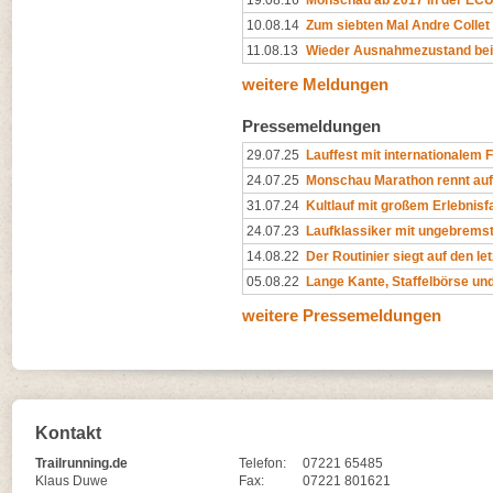
10.08.14
Zum siebten Mal Andre Collet
11.08.13
Wieder Ausnahmezustand beim 
weitere Meldungen
Pressemeldungen
29.07.25
Lauffest mit internationalem F
24.07.25
Monschau Marathon rennt auf
31.07.24
Kultlauf mit großem Erlebnisf
24.07.23
Laufklassiker mit ungebrems
14.08.22
Der Routinier siegt auf den le
05.08.22
Lange Kante, Staffelbörse un
weitere Pressemeldungen
Kontakt
Trailrunning.de
Telefon:
07221 65485
Klaus Duwe
Fax:
07221 801621