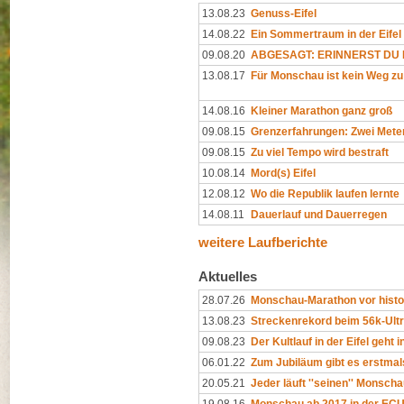
13.08.23
Genuss-Eifel
14.08.22
Ein Sommertraum in der Eifel
09.08.20
ABGESAGT: ERINNERST DU D
13.08.17
Für Monschau ist kein Weg zu
14.08.16
Kleiner Marathon ganz groß
09.08.15
Grenzerfahrungen: Zwei Mete
09.08.15
Zu viel Tempo wird bestraft
10.08.14
Mord(s) Eifel
12.08.12
Wo die Republik laufen lernte
14.08.11
Dauerlauf und Dauerregen
weitere Laufberichte
Aktuelles
28.07.26
Monschau-Marathon vor hist
13.08.23
Streckenrekord beim 56k-Ultr
09.08.23
Der Kultlauf in der Eifel geht
06.01.22
Zum Jubiläum gibt es erstma
20.05.21
Jeder läuft ''seinen'' Monsc
19.08.16
Monschau ab 2017 in der EC