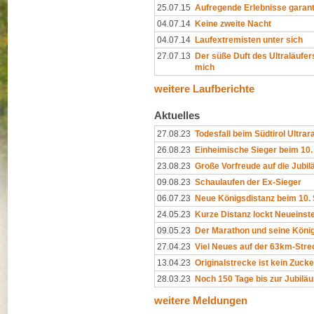
25.07.15
Aufregende Erlebnisse garant
04.07.14
Keine zweite Nacht
04.07.14
Laufextremisten unter sich
27.07.13
Der süße Duft des Ultraläufer
mich
weitere Laufberichte
Aktuelles
27.08.23
Todesfall beim Südtirol Ultrar
26.08.23
Einheimische Sieger beim 10. 
23.08.23
Große Vorfreude auf die Jub
09.08.23
Schaulaufen der Ex-Sieger
06.07.23
Neue Königsdistanz beim 10. S
24.05.23
Kurze Distanz lockt Neueinst
09.05.23
Der Marathon und seine König
27.04.23
Viel Neues auf der 63km-Stre
13.04.23
Originalstrecke ist kein Zuck
28.03.23
Noch 150 Tage bis zur Jubil
weitere Meldungen