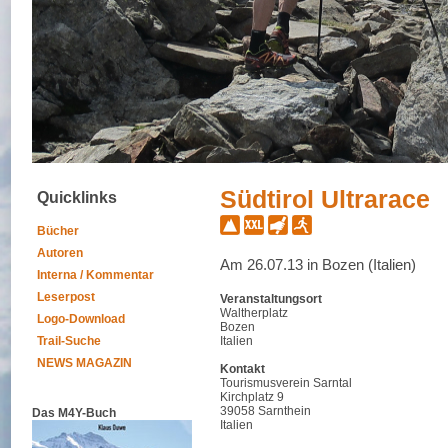
Südtirol Ultrarace
Quicklinks
Bücher
Autoren
Am 26.07.13 in Bozen (Italien)
Interna / Kommentar
Leserpost
Veranstaltungsort
Waltherplatz
Logo-Download
Bozen
Trail-Suche
Italien
NEWS MAGAZIN
Kontakt
Tourismusverein Sarntal
Kirchplatz 9
39058 Sarnthein
Das M4Y-Buch
Italien