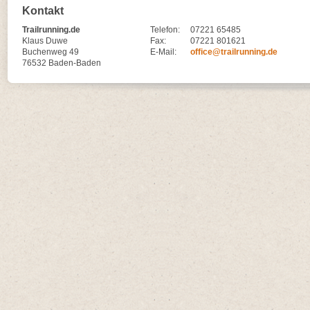
Kontakt
Trailrunning.de
Telefon:
07221 65485
Klaus Duwe
Fax:
07221 801621
Buchenweg 49
E-Mail:
office@trailrunning.de
76532 Baden-Baden