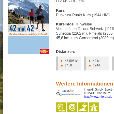
Fax: +41 27 9562793
Kurs
Punkt-zu-Punkt Kurs (1944 HM)
Kursinfos, Hinweise
Vom tiefsten Tal der Schweiz (111
Sunegga (2262 m), Riffelalp (2355 
45,6 km zum Gornergrad (3089 m) 
Distanzen:
45,595 km
42 km
2458 m
1944 m
Weitere Informationen
interAir GmbH Sport-
D-35415 Pohlheim
http://www.interair.de