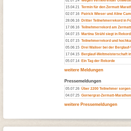
02.07.24
Wegen verheerender Unwetter
15.04.21
Termin für den Zermatt Marat
02.07.16
Patrick Wieser und Aline Cam
28.06.16
Dritter Teilnehmerrekord in F
17.06.16
Teilnehmerrekord am Zermat
04.07.15
Martina Strähl siegt in Rekord
01.07.15
Teilnehmerrekord und hochkar
05.06.15
Drei Waliser bei der Berglau
17.04.15
Berglauf-Weltmeisterschaft i
05.07.14
Ein Tag der Rekorde
weitere Meldungen
Pressemeldungen
05.07.26
Über 2200 Teilnehmer sorgen f
04.07.25
Gornergrat-Zermatt-Marathon
weitere Pressemeldungen