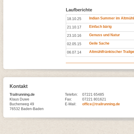
Laufberichte
Indian Summer im Altmühl
18.10.25
Einfach bärig
21.10.17
Genuss und Natur
23.10.16
Geile Sache
02.05.15
Altmühlfränkischer Trailg
06.07.14
Kontakt
Trailrunning.de
Telefon:
07221 65485
Klaus Duwe
Fax:
07221 801621
Buchenweg 49
E-Mail:
office@trailrunning.de
76532 Baden-Baden