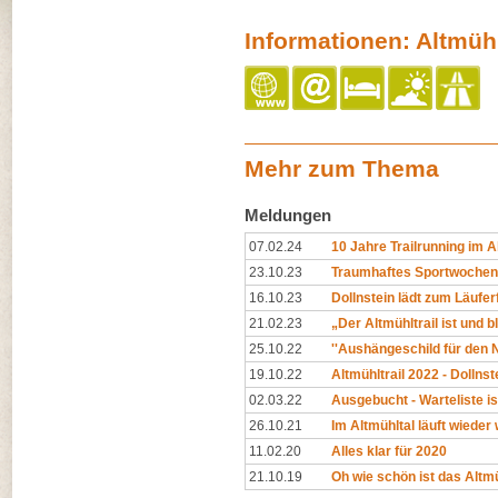
Informationen: Altmühl
Mehr zum Thema
Meldungen
07.02.24
10 Jahre Trailrunning im A
23.10.23
Traumhaftes Sportwochene
16.10.23
Dollnstein lädt zum Läufer
21.02.23
„Der Altmühltrail ist und bl
25.10.22
''Aushängeschild für den N
19.10.22
Altmühltrail 2022 - Dollnste
02.03.22
Ausgebucht - Warteliste is
26.10.21
Im Altmühltal läuft wieder
11.02.20
Alles klar für 2020
21.10.19
Oh wie schön ist das Altmü