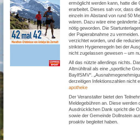
ermöglicht werden kann, hatte die
erarbeitet. Dieses sah vor, dass di
einzeln im Abstand von rund 50 Me
wären. Dazu wäre eine geänderte Z
nötig geworden. Die Startunterlag
der Papierabnahme zu vermeiden. 
verzichtet worden, und die reduzie
strikten Hygieneregeln bei der A
nicht zugelassen gewesen – um nur
All das nützte allerdings nichts. D
Altmühltrail als eine „sportliche G
BayIfSMV“. „Ausnahmegenehmigung
derzeitigen Infektionszahlen nicht e
apotheke
Der Veranstalter bietet den Teilne
Meldegebühren an. Diese werden 
Ausdrücklichen Dank spricht die O
sowie der Gemeinde Dollnstein au
proaktiv begleitet haben.