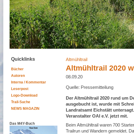
Quicklinks
Altmühltrail
Altmühltrail 2020 
Bücher
Autoren
08.09.20
Interna / Kommentar
Quelle: Pressemitteilung
Leserpost
Logo-Download
Der Altmühltrail 2020 rund um Do
Trail-Suche
ausgebucht ist, wurde mit Schr
NEWS MAGAZIN
Landratsamt Eichstätt untersagt.
Veranstalter OAI e.V. jetzt mit.
Das M4Y-Buch
Beim Altmühltrail waren 700 Starte
Trailrun und Wandern gemeldet. Da