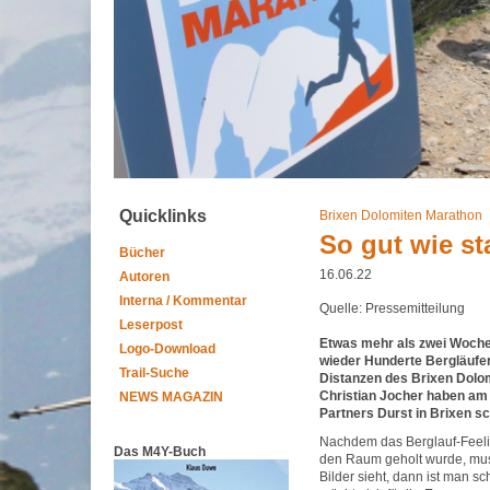
Quicklinks
Brixen Dolomiten Marathon
So gut wie sta
Bücher
16.06.22
Autoren
Interna / Kommentar
Quelle: Pressemitteilung
Leserpost
Etwas mehr als zwei Woche
Logo-Download
wieder Hunderte Bergläufe
Trail-Suche
Distanzen des Brixen Dolo
Christian Jocher haben a
NEWS MAGAZIN
Partners Durst in Brixen s
Nachdem das Berglauf-Feelin
Das M4Y-Buch
den Raum geholt wurde, mus
Bilder sieht, dann ist man sc