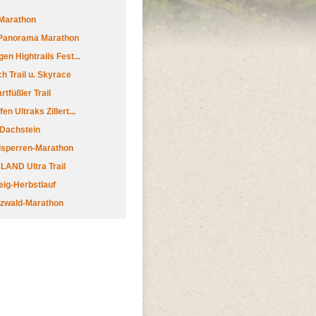
Marathon
 Panorama Marathon
en Hightrails Fest...
h Trail u. Skyrace
tfüßler Trail
n Ultraks Zillert...
 Dachstein
lsperren-Marathon
AND Ultra Trail
ig-Herbstlauf
zwald-Marathon