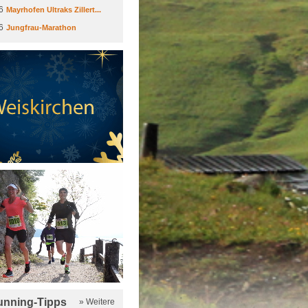
6
Mayrhofen Ultraks Zillert...
6
Jungfrau-Marathon
running-Tipps
» Weitere