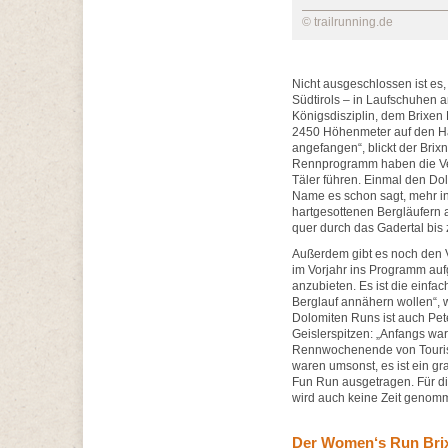
© trailrunning.de
Nicht ausgeschlossen ist es
Südtirols – in Laufschuhen 
Königsdisziplin, dem Brixen
2450 Höhenmeter auf den Hau
angefangen“, blickt der Brix
Rennprogramm haben die Ver
Täler führen. Einmal den Dol
Name es schon sagt, mehr in
hartgesottenen Bergläufern a
quer durch das Gadertal bis 
Außerdem gibt es noch den 
im Vorjahr ins Programm au
anzubieten. Es ist die einfac
Berglauf annähern wollen“, w
Dolomiten Runs ist auch Pete
Geislerspitzen: „Anfangs war 
Rennwochenende von Touriste
waren umsonst, es ist ein gr
Fun Run ausgetragen. Für die
wird auch keine Zeit genom
Der Women‘s Run Brix