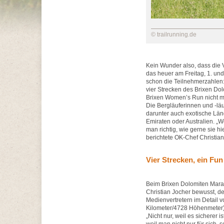
© trailrunning.de
Kein Wunder also, dass die 
das heuer am Freitag, 1. un
schon die Teilnehmerzahlen: 
vier Strecken des Brixen Do
Brixen Women’s Run nicht mi
Die Bergläuferinnen und -l
darunter auch exotische Län
Emiraten oder Australien. „
man richtig, wie gerne sie hi
berichtete OK-Chef Christia
Vier Strecken, ein Fu
Beim Brixen Dolomiten Marat
Christian Jocher bewusst, d
Medienvertretern im Detail vo
Kilometer/4728 Höhenmeter) 
„Nicht nur, weil es sicherer i