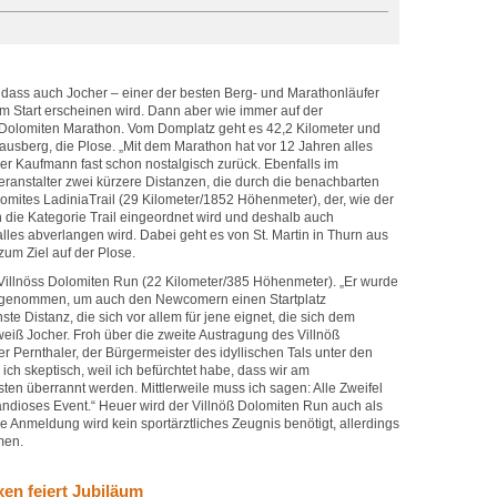
, dass auch Jocher – einer der besten Berg- und Marathonläufer
am Start erscheinen wird. Dann aber wie immer auf der
 Dolomiten Marathon. Vom Domplatz geht es 42,2 Kilometer und
sberg, die Plose. „Mit dem Marathon hat vor 12 Jahren alles
ner Kaufmann fast schon nostalgisch zurück. Ebenfalls im
anstalter zwei kürzere Distanzen, die durch die benachbarten
omites LadiniaTrail (29 Kilometer/1852 Höhenmeter), der, wie der
 die Kategorie Trail eingeordnet wird und deshalb auch
lles abverlangen wird. Dabei geht es von St. Martin in Thurn aus
zum Ziel auf der Plose.
Villnöss Dolomiten Run (22 Kilometer/385 Höhenmeter). „Er wurde
fgenommen, um auch den Newcomern einen Startplatz
hste Distanz, die sich vor allem für jene eignet, die sich dem
eiß Jocher. Froh über die zweite Austragung des Villnöß
r Pernthaler, der Bürgermeister des idyllischen Tals unter den
ich skeptisch, weil ich befürchtet habe, dass wir am
n überrannt werden. Mittlerweile muss ich sagen: Alle Zweifel
andioses Event.“ Heuer wird der Villnöß Dolomiten Run auch als
 Anmeldung wird kein sportärztliches Zeugnis benötigt, allerdings
men.
en feiert Jubiläum