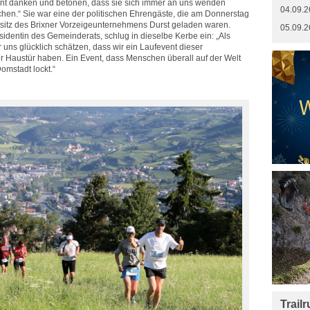
ent danken und betonen, dass sie sich immer an uns wenden
04.09.2
chen.“ Sie war eine der politischen Ehrengäste, die am Donnerstag
itz des Brixner Vorzeigeunternehmens Durst geladen waren.
05.09.2
identin des Gemeinderats, schlug in dieselbe Kerbe ein: „Als
uns glücklich schätzen, dass wir ein Laufevent dieser
r Haustür haben. Ein Event, dass Menschen überall auf der Welt
omstadt lockt.“
Trail