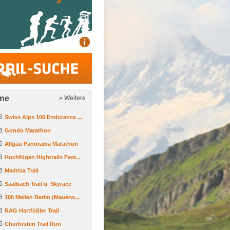
Trail-Suche
ine
» Weitere
6
Swiss Alps 100 Endurance ...
6
Gondo Marathon
6
Allgäu Panorama Marathon
6
Hochfügen Hightrails Fest...
6
Madrisa Trail
6
Saalbach Trail u. Skyrace
6
100 Meilen Berlin (Mauerw...
6
RAG Hartfüßler Trail
6
Churfirsten Trail Run