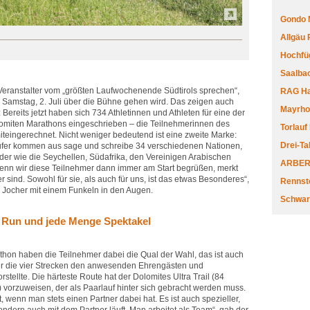
Gondo 
Allgäu
Hochfüg
Saalbac
Veranstalter vom „größten Laufwochenende Südtirols sprechen“,
RAG Har
d Samstag, 2. Juli über die Bühne gehen wird. Das zeigen auch
Mayrhofe
Bereits jetzt haben sich 734 Athletinnen und Athleten für eine der
lomiten Marathons eingeschrieben – die Teilnehmerinnen des
Torlauf
teingerechnet. Nicht weniger bedeutend ist eine zweite Marke:
Drei-Ta
äufer kommen aus sage und schreibe 34 verschiedenen Nationen,
der wie die Seychellen, Südafrika, den Vereinigen Arabischen
ARBERL
Wenn wir diese Teilnehmer dann immer am Start begrüßen, merkt
er sind. Sowohl für sie, als auch für uns, ist das etwas Besonderes“,
Rennste
n Jocher mit einem Funkeln in den Augen.
Schwar
n Run und jede Menge Spektakel
hon haben die Teilnehmer dabei die Qual der Wahl, das ist auch
er die vier Strecken den anwesenden Ehrengästen und
rstellte. Die härteste Route hat der Dolomites Ultra Trail (84
vorzuweisen, der als Paarlauf hinter sich gebracht werden muss.
st, wenn man stets einen Partner dabei hat. Es ist auch spezieller,