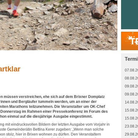
Term
rtklar
07.08.2
08.08.2
09.08.2
09.08.2
n müssen verstreichen, ehe sich auf dem Brixner Domplatz
rinnen und Bergläufer tummeln werden, um an einer der
14.08.2
miten Marathons teilzunehmen. Die Veranstalter um OK-Chef
15.08.2
m Donnerstag im Rahmen einer Pressekonferenz im Forum des
chon einmal auf die diesjährige Ausgabe eingestimmt.
15.08.2
g mit eindrucksvollen Bildern der letzten Ausgabe vom Vorjahr in
23.08.2
ste Gemeinderätin Bettina Kerer zugeben: „Wenn man solche
hon stolz, hier in Brixen wohnen zu dürfen. Den Veranstaltern
29.08.2