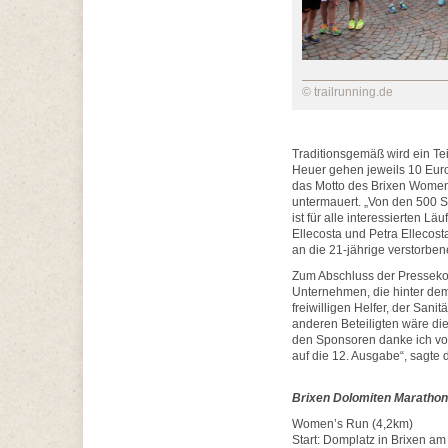
© trailrunning.de
Traditionsgemäß wird ein Tei
Heuer gehen jeweils 10 Euro
das Motto des Brixen Women’
untermauert. „Von den 500 S
ist für alle interessierten L
Ellecosta und Petra Ellecos
an die 21-jährige verstorben
Zum Abschluss der Presseko
Unternehmen, die hinter dem
freiwilligen Helfer, der Sani
anderen Beteiligten wäre di
den Sponsoren danke ich von
auf die 12. Ausgabe“, sagte 
Brixen Dolomiten Marathon 
Women’s Run (4,2km)
Start: Domplatz in Brixen am