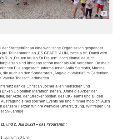
l der Startgebühr an eine wohltätige Organisation gespendet.
 pro Teilnehmerin an „ES GEAT DI A UN, tocca a te“. Damit wird
s Run „Frauen laufen für Frauen“, noch einmal deutlich
tartplätzen sind übrigens schon mehr als 400 vergeben. Deshalb
äuferinnen Eile angesagt“ untermauerten Anita Stampfer, Martina
ta, die auch an den Sonderpreis „Angelo di Valeria“ im Gedenken
e Valeria Todeschi erinnerten.
nferenz dankte Christian Jocher allen Menschen und
 Brixen Dolomiten Marathon stehen. „Ohne die Arbeit der
täter, der Ärzte, der Streckenposten, des OK-Teams und all den
e Austragung eines solchen Events nie und nimmer möglich. Auch
 ganzem Herzen für ihre wertvolle Unterstützung. Wir freuen uns
der 59-Jährige.
(1. und 2. Juli 2022) – das Programm:
 1. Juli um 20 Uhr