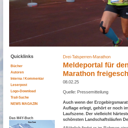
Quicklinks
Drei-Talsperren-Marathon
Meldeportal für den
Bücher
Marathon freigesch
Autoren
Interna / Kommentar
08.02.25
Leserpost
Logo-Download
Quelle: Pressemitteilung
Trail-Suche
Auch wenn der Erzgebirgsmaratho
NEWS MAGAZIN
Auflage erlegt, gehört er noch 
Laufszene. Der vielleicht härte
Das M4Y-Buch
schönsten Landschaftsläufen De
Alljährlich findet er im Rahmen ei