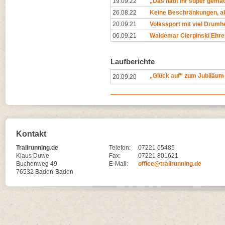
19.09.22
„Das habt Ihr super gemac
26.08.22
Keine Beschränkungen, a
20.09.21
Volkssport mit viel Drum
06.09.21
Waldemar Cierpinski Ehre
Laufberichte
„Glück auf“ zum Jubiläum
20.09.20
Kontakt
Trailrunning.de
Telefon:
07221 65485
Klaus Duwe
Fax:
07221 801621
Buchenweg 49
E-Mail:
office@trailrunning.de
76532 Baden-Baden